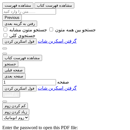
مشاهده فهرست کتاب
مشاهده فهرست
Previous
رفتن به گزینه بعدی
ﺟﺴﺘﺠﻮ ﺑﯿﻦ ﻫﻤﻪ ﻣﺘﻮﻥ
ﺟﺴﺘﺠﻮ ﻣﺘﻮﻥ ﻣﺸﺎﺑﻪ
ﺟﺴﺘﺠﻮﯼ ﮐﻠﯽ
گرفتن اسکرین شات
ﻓﻮﻝ اﺳﮑﺮﯾﻦ ﮐﺮﺩﻥ
مشاهده فهرست کتاب
جستجو
صفحه قبلی
صفحه بعدی
صفحه
گرفتن اسکرین شات
ﻓﻮﻝ اﺳﮑﺮﯾﻦ ﮐﺮﺩﻥ
بازگشت
کم کردن زوم
زیاد کردن زوم
Enter the password to open this PDF file: