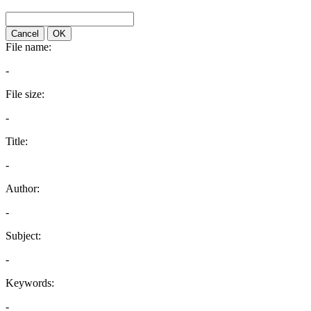
Cancel
OK
File name:
-
File size:
-
Title:
-
Author:
-
Subject:
-
Keywords:
-