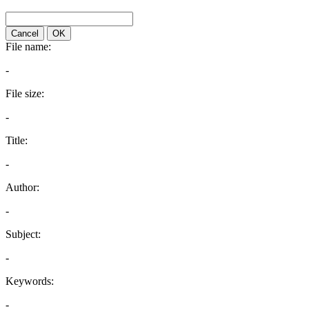
Cancel
OK
File name:
-
File size:
-
Title:
-
Author:
-
Subject:
-
Keywords:
-