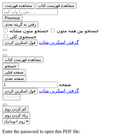
مشاهده فهرست کتاب
مشاهده فهرست
Previous
رفتن به گزینه بعدی
ﺟﺴﺘﺠﻮ ﺑﯿﻦ ﻫﻤﻪ ﻣﺘﻮﻥ
ﺟﺴﺘﺠﻮ ﻣﺘﻮﻥ ﻣﺸﺎﺑﻪ
ﺟﺴﺘﺠﻮﯼ ﮐﻠﯽ
گرفتن اسکرین شات
ﻓﻮﻝ اﺳﮑﺮﯾﻦ ﮐﺮﺩﻥ
مشاهده فهرست کتاب
جستجو
صفحه قبلی
صفحه بعدی
صفحه
گرفتن اسکرین شات
ﻓﻮﻝ اﺳﮑﺮﯾﻦ ﮐﺮﺩﻥ
بازگشت
کم کردن زوم
زیاد کردن زوم
Enter the password to open this PDF file: