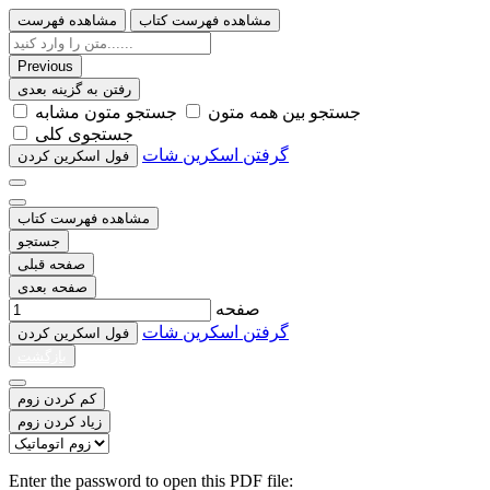
مشاهده فهرست کتاب
مشاهده فهرست
Previous
رفتن به گزینه بعدی
ﺟﺴﺘﺠﻮ ﺑﯿﻦ ﻫﻤﻪ ﻣﺘﻮﻥ
ﺟﺴﺘﺠﻮ ﻣﺘﻮﻥ ﻣﺸﺎﺑﻪ
ﺟﺴﺘﺠﻮﯼ ﮐﻠﯽ
گرفتن اسکرین شات
ﻓﻮﻝ اﺳﮑﺮﯾﻦ ﮐﺮﺩﻥ
مشاهده فهرست کتاب
جستجو
صفحه قبلی
صفحه بعدی
صفحه
گرفتن اسکرین شات
ﻓﻮﻝ اﺳﮑﺮﯾﻦ ﮐﺮﺩﻥ
بازگشت
کم کردن زوم
زیاد کردن زوم
Enter the password to open this PDF file: