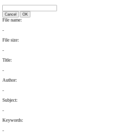
Cancel
OK
File name:
-
File size:
-
Title:
-
Author:
-
Subject:
-
Keywords:
-