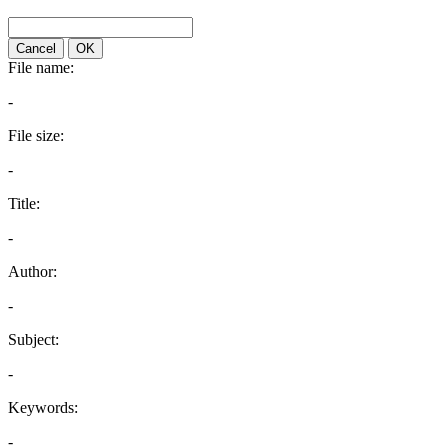
Cancel
OK
File name:
-
File size:
-
Title:
-
Author:
-
Subject:
-
Keywords:
-