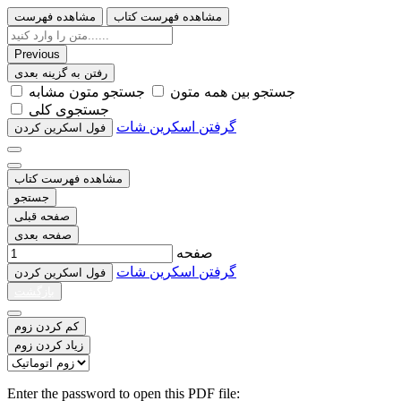
مشاهده فهرست کتاب
مشاهده فهرست
Previous
رفتن به گزینه بعدی
ﺟﺴﺘﺠﻮ ﺑﯿﻦ ﻫﻤﻪ ﻣﺘﻮﻥ
ﺟﺴﺘﺠﻮ ﻣﺘﻮﻥ ﻣﺸﺎﺑﻪ
ﺟﺴﺘﺠﻮﯼ ﮐﻠﯽ
گرفتن اسکرین شات
ﻓﻮﻝ اﺳﮑﺮﯾﻦ ﮐﺮﺩﻥ
مشاهده فهرست کتاب
جستجو
صفحه قبلی
صفحه بعدی
صفحه
گرفتن اسکرین شات
ﻓﻮﻝ اﺳﮑﺮﯾﻦ ﮐﺮﺩﻥ
بازگشت
کم کردن زوم
زیاد کردن زوم
Enter the password to open this PDF file: