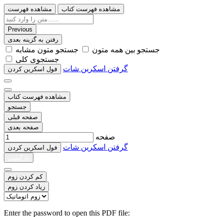
مشاهده فهرست کتاب
مشاهده فهرست
Previous
رفتن به گزینه بعدی
ﺟﺴﺘﺠﻮ ﺑﯿﻦ ﻫﻤﻪ ﻣﺘﻮﻥ
ﺟﺴﺘﺠﻮ ﻣﺘﻮﻥ ﻣﺸﺎﺑﻪ
ﺟﺴﺘﺠﻮﯼ ﮐﻠﯽ
گرفتن اسکرین شات
ﻓﻮﻝ اﺳﮑﺮﯾﻦ ﮐﺮﺩﻥ
مشاهده فهرست کتاب
جستجو
صفحه قبلی
صفحه بعدی
صفحه
گرفتن اسکرین شات
ﻓﻮﻝ اﺳﮑﺮﯾﻦ ﮐﺮﺩﻥ
بازگشت
کم کردن زوم
زیاد کردن زوم
Enter the password to open this PDF file: