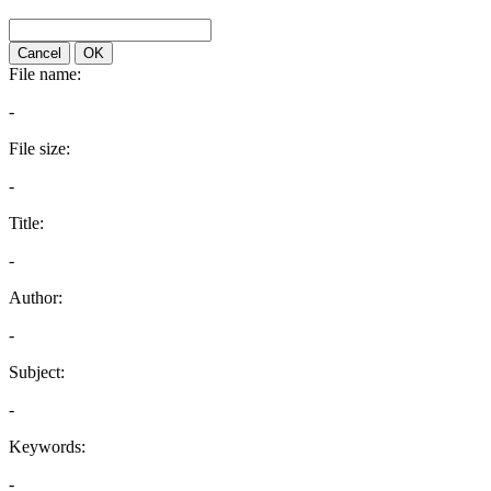
Cancel
OK
File name:
-
File size:
-
Title:
-
Author:
-
Subject:
-
Keywords:
-