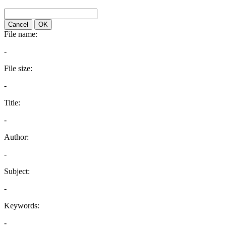
Cancel
OK
File name:
-
File size:
-
Title:
-
Author:
-
Subject:
-
Keywords:
-