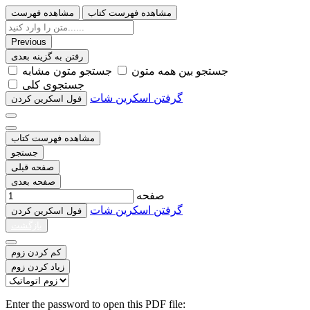
مشاهده فهرست کتاب
مشاهده فهرست
Previous
رفتن به گزینه بعدی
ﺟﺴﺘﺠﻮ ﺑﯿﻦ ﻫﻤﻪ ﻣﺘﻮﻥ
ﺟﺴﺘﺠﻮ ﻣﺘﻮﻥ ﻣﺸﺎﺑﻪ
ﺟﺴﺘﺠﻮﯼ ﮐﻠﯽ
گرفتن اسکرین شات
ﻓﻮﻝ اﺳﮑﺮﯾﻦ ﮐﺮﺩﻥ
مشاهده فهرست کتاب
جستجو
صفحه قبلی
صفحه بعدی
صفحه
گرفتن اسکرین شات
ﻓﻮﻝ اﺳﮑﺮﯾﻦ ﮐﺮﺩﻥ
بازگشت
کم کردن زوم
زیاد کردن زوم
Enter the password to open this PDF file: