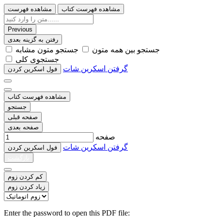
مشاهده فهرست کتاب
مشاهده فهرست
Previous
رفتن به گزینه بعدی
ﺟﺴﺘﺠﻮ ﺑﯿﻦ ﻫﻤﻪ ﻣﺘﻮﻥ
ﺟﺴﺘﺠﻮ ﻣﺘﻮﻥ ﻣﺸﺎﺑﻪ
ﺟﺴﺘﺠﻮﯼ ﮐﻠﯽ
گرفتن اسکرین شات
ﻓﻮﻝ اﺳﮑﺮﯾﻦ ﮐﺮﺩﻥ
مشاهده فهرست کتاب
جستجو
صفحه قبلی
صفحه بعدی
صفحه
گرفتن اسکرین شات
ﻓﻮﻝ اﺳﮑﺮﯾﻦ ﮐﺮﺩﻥ
بازگشت
کم کردن زوم
زیاد کردن زوم
Enter the password to open this PDF file: