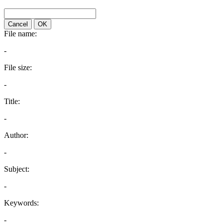
Cancel
OK
File name:
-
File size:
-
Title:
-
Author:
-
Subject:
-
Keywords:
-