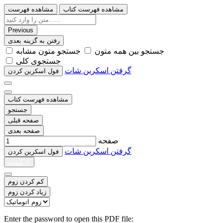
مشاهده فهرست کتاب
مشاهده فهرست
Previous
رفتن به گزینه بعدی
ﺟﺴﺘﺠﻮ ﺑﯿﻦ ﻫﻤﻪ ﻣﺘﻮﻥ
ﺟﺴﺘﺠﻮ ﻣﺘﻮﻥ ﻣﺸﺎﺑﻪ
ﺟﺴﺘﺠﻮﯼ ﮐﻠﯽ
گرفتن اسکرین شات
ﻓﻮﻝ اﺳﮑﺮﯾﻦ ﮐﺮﺩﻥ
مشاهده فهرست کتاب
جستجو
صفحه قبلی
صفحه بعدی
صفحه
گرفتن اسکرین شات
ﻓﻮﻝ اﺳﮑﺮﯾﻦ ﮐﺮﺩﻥ
بازگشت
کم کردن زوم
زیاد کردن زوم
Enter the password to open this PDF file: