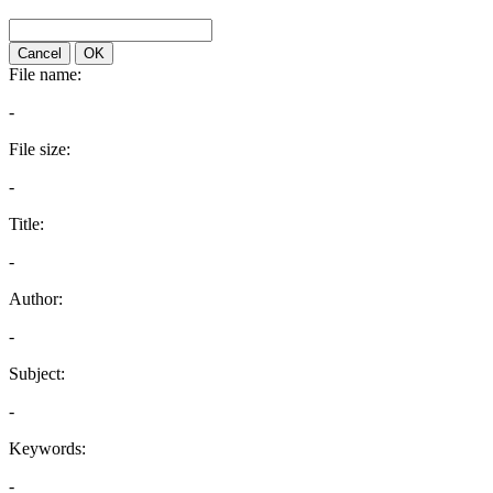
Cancel
OK
File name:
-
File size:
-
Title:
-
Author:
-
Subject:
-
Keywords:
-