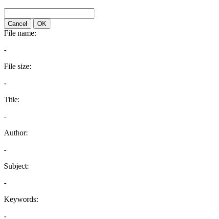
Cancel
OK
File name:
-
File size:
-
Title:
-
Author:
-
Subject:
-
Keywords:
-