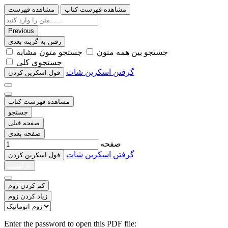
مشاهده فهرست کتاب
مشاهده فهرست
Previous
رفتن به گزینه بعدی
ﺟﺴﺘﺠﻮ ﺑﯿﻦ ﻫﻤﻪ ﻣﺘﻮﻥ
ﺟﺴﺘﺠﻮ ﻣﺘﻮﻥ ﻣﺸﺎﺑﻪ
ﺟﺴﺘﺠﻮﯼ ﮐﻠﯽ
گرفتن اسکرین شات
ﻓﻮﻝ اﺳﮑﺮﯾﻦ ﮐﺮﺩﻥ
مشاهده فهرست کتاب
جستجو
صفحه قبلی
صفحه بعدی
صفحه
گرفتن اسکرین شات
ﻓﻮﻝ اﺳﮑﺮﯾﻦ ﮐﺮﺩﻥ
بازگشت
کم کردن زوم
زیاد کردن زوم
Enter the password to open this PDF file: