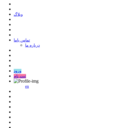
وبلاگ
ﺗﻤﺎﺱ ﺑﺎﻣﺎ
درباره ما
ورود
ثبت نام
en