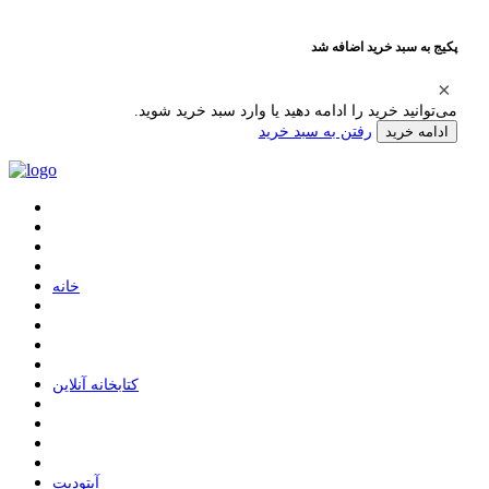
پکیج به سبد خرید اضافه شد
می‌توانید خرید را ادامه دهید یا وارد سبد خرید شوید.
رفتن به سبد خرید
ادامه خرید
ﺧﺎﻧﻪ
ﮐﺘﺎﺑﺨﺎﻧﻪ ﺁﻧﻼﯾﻦ
ﺁﭘﺘﻮﺩﯾﺖ