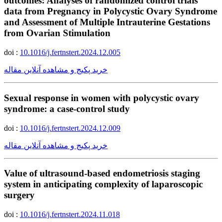
outcomes: Analyses of randomized control trials
data from Pregnancy in Polycystic Ovary Syndrome
and Assessment of Multiple Intrauterine Gestations
from Ovarian Stimulation
doi :
10.1016/j.fertnstert.2024.12.005
خرید پکیج و مشاهده آنلاین مقاله
Sexual response in women with polycystic ovary
syndrome: a case-control study
doi :
10.1016/j.fertnstert.2024.12.009
خرید پکیج و مشاهده آنلاین مقاله
Value of ultrasound-based endometriosis staging
system in anticipating complexity of laparoscopic
surgery
doi :
10.1016/j.fertnstert.2024.11.018