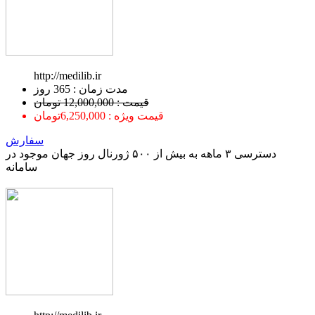
http://medilib.ir
ﻣﺪﺕ ﺯﻣﺎﻥ : 365 ﺭﻭﺯ
قیمت : 12,000,000 تومان
قیمت ویژه : 6,250,000تومان
سفارش
دسترسی ۳ ماهه به بیش از ۵۰۰ ژورنال روز جهان موجود در
سامانه