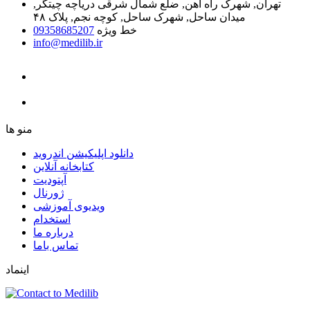
تهران, شهرک راه آهن, ضلع شمال شرقی دریاچه چیتگر,
میدان ساحل, شهرک ساحل, کوچه نجم, پلاک ۴۸
خط ویژه
09358685207
info@medilib.ir
ﻣﻨﻮ ﻫﺎ
دانلود اپلیکیشن اندروید
ﮐﺘﺎﺑﺨﺎﻧﻪ ﺁﻧﻼﯾﻦ
ﺁﭘﺘﻮﺩﯾﺖ
ﮊﻭﺭﻧﺎﻝ
ویدیوی آموزشی
استخدام
درباره ما
ﺗﻤﺎﺱ ﺑﺎﻣﺎ
اینماد