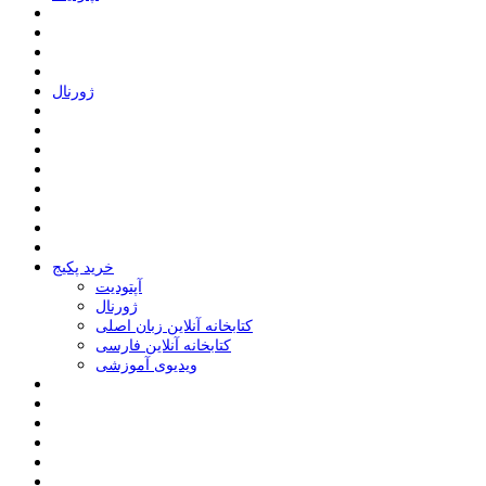
ﮊﻭﺭﻧﺎﻝ
خرید پکیج
ﺁﭘﺘﻮﺩﯾﺖ
ﮊﻭﺭﻧﺎﻝ
کتابخانه آنلاین زبان اصلی
کتابخانه آنلاین فارسی
ویدیوی آموزشی