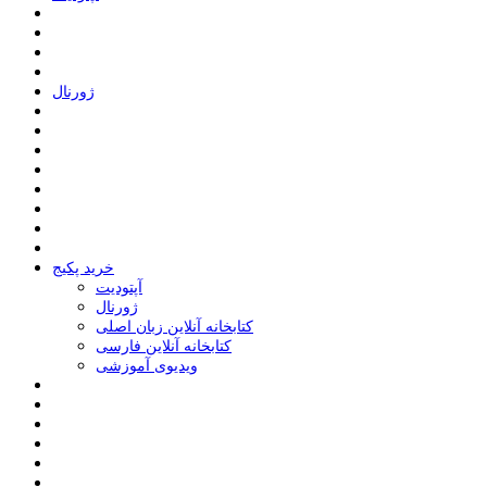
ﮊﻭﺭﻧﺎﻝ
خرید پکیج
ﺁﭘﺘﻮﺩﯾﺖ
ﮊﻭﺭﻧﺎﻝ
کتابخانه آنلاین زبان اصلی
کتابخانه آنلاین فارسی
ویدیوی آموزشی