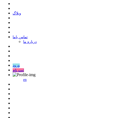
وبلاگ
ﺗﻤﺎﺱ ﺑﺎﻣﺎ
درباره ما
ورود
ثبت نام
en