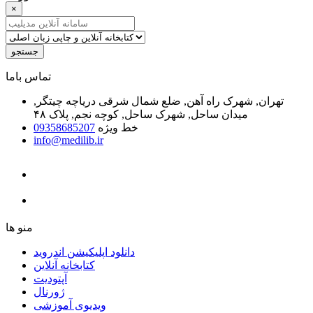
×
جستجو
ﺗﻤﺎﺱ ﺑﺎﻣﺎ
تهران, شهرک راه آهن, ضلع شمال شرقی دریاچه چیتگر,
میدان ساحل, شهرک ساحل, کوچه نجم, پلاک ۴۸
خط ویژه
09358685207
info@medilib.ir
ﻣﻨﻮ ﻫﺎ
دانلود اپلیکیشن اندروید
ﮐﺘﺎﺑﺨﺎﻧﻪ ﺁﻧﻼﯾﻦ
ﺁﭘﺘﻮﺩﯾﺖ
ﮊﻭﺭﻧﺎﻝ
ویدیوی آموزشی