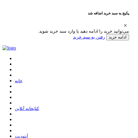
پکیج به سبد خرید اضافه شد
می‌توانید خرید را ادامه دهید یا وارد سبد خرید شوید.
رفتن به سبد خرید
ادامه خرید
ﺧﺎﻧﻪ
ﮐﺘﺎﺑﺨﺎﻧﻪ ﺁﻧﻼﯾﻦ
ﺁﭘﺘﻮﺩﯾﺖ