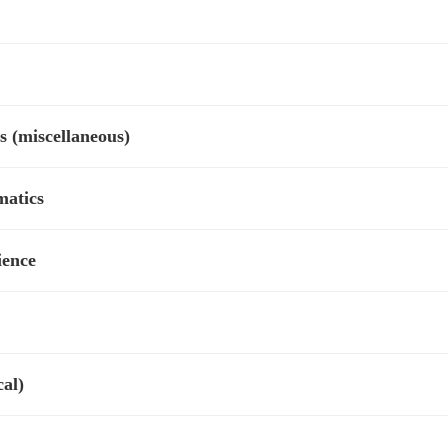
 (miscellaneous)
matics
ience
al)