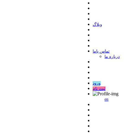
وبلاگ
ﺗﻤﺎﺱ ﺑﺎﻣﺎ
درباره ما
ورود
ثبت نام
en