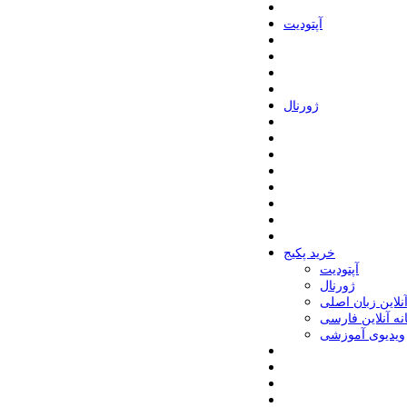
ﺁﭘﺘﻮﺩﯾﺖ
ﮊﻭﺭﻧﺎﻝ
خرید پکیج
ﺁﭘﺘﻮﺩﯾﺖ
ﮊﻭﺭﻧﺎﻝ
آنلاین زبان اصلی
انه آنلاین فارسی
ویدیوی آموزشی