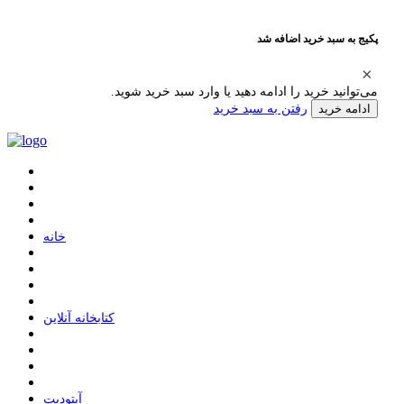
پکیج به سبد خرید اضافه شد
می‌توانید خرید را ادامه دهید یا وارد سبد خرید شوید.
رفتن به سبد خرید
ادامه خرید
ﺧﺎﻧﻪ
ﮐﺘﺎﺑﺨﺎﻧﻪ ﺁﻧﻼﯾﻦ
ﺁﭘﺘﻮﺩﯾﺖ