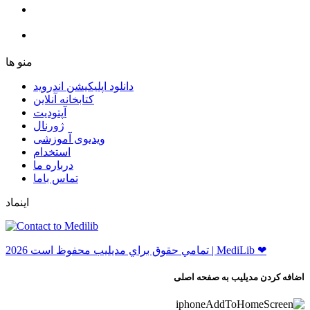
ﻣﻨﻮ ﻫﺎ
دانلود اپلیکیشن اندروید
ﮐﺘﺎﺑﺨﺎﻧﻪ ﺁﻧﻼﯾﻦ
ﺁﭘﺘﻮﺩﯾﺖ
ﮊﻭﺭﻧﺎﻝ
ویدیوی آموزشی
استخدام
درباره ما
ﺗﻤﺎﺱ ﺑﺎﻣﺎ
اینماد
ﺗﻤﺎﻣﻲ ﺣﻘﻮﻕ ﺑﺮاﻱ ﻣﺪﻳﻠﻴﺐ ﻣﺤﻔﻮﻅ اﺳﺖ 2026 | MediLib ❤
اضافه کردن مدیلیب به صفحه اصلی