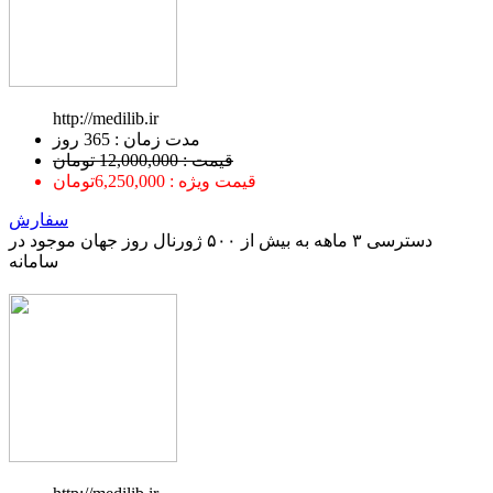
http://medilib.ir
ﻣﺪﺕ ﺯﻣﺎﻥ : 365 ﺭﻭﺯ
قیمت : 12,000,000 تومان
قیمت ویژه : 6,250,000تومان
سفارش
دسترسی ۳ ماهه به بیش از ۵۰۰ ژورنال روز جهان موجود در
سامانه