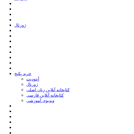
ﮊﻭﺭﻧﺎﻝ
خرید پکیج
ﺁﭘﺘﻮﺩﯾﺖ
ﮊﻭﺭﻧﺎﻝ
کتابخانه آنلاین زبان اصلی
کتابخانه آنلاین فارسی
ویدیوی آموزشی