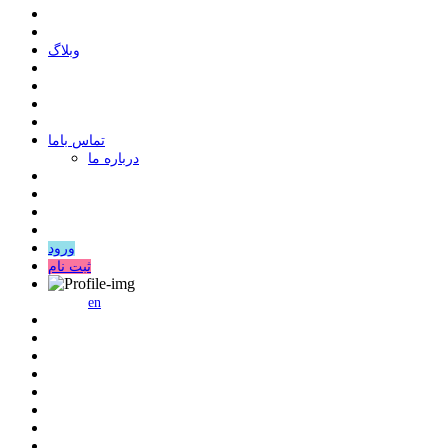
وبلاگ
ﺗﻤﺎﺱ ﺑﺎﻣﺎ
درباره ما
ورود
ثبت نام
en