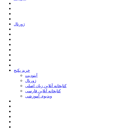
ﮊﻭﺭﻧﺎﻝ
خرید پکیج
ﺁﭘﺘﻮﺩﯾﺖ
ﮊﻭﺭﻧﺎﻝ
کتابخانه آنلاین زبان اصلی
کتابخانه آنلاین فارسی
ویدیوی آموزشی