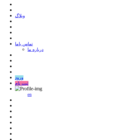
وبلاگ
ﺗﻤﺎﺱ ﺑﺎﻣﺎ
درباره ما
ورود
ثبت نام
en