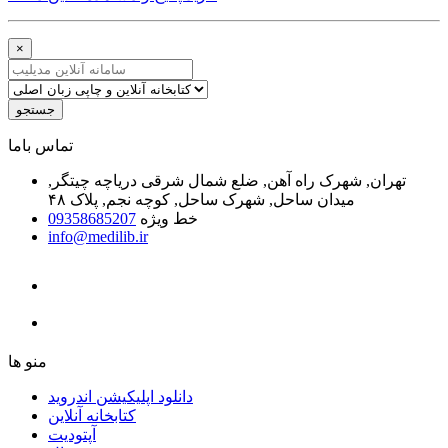
×
جستجو
ﺗﻤﺎﺱ ﺑﺎﻣﺎ
تهران, شهرک راه آهن, ضلع شمال شرقی دریاچه چیتگر,
میدان ساحل, شهرک ساحل, کوچه نجم, پلاک ۴۸
خط ویژه
09358685207
info@medilib.ir
ﻣﻨﻮ ﻫﺎ
دانلود اپلیکیشن اندروید
ﮐﺘﺎﺑﺨﺎﻧﻪ ﺁﻧﻼﯾﻦ
ﺁﭘﺘﻮﺩﯾﺖ