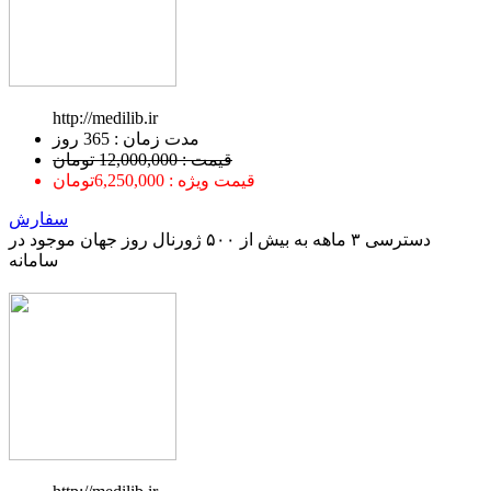
http://medilib.ir
ﻣﺪﺕ ﺯﻣﺎﻥ : 365 ﺭﻭﺯ
قیمت : 12,000,000 تومان
قیمت ویژه : 6,250,000تومان
سفارش
دسترسی ۳ ماهه به بیش از ۵۰۰ ژورنال روز جهان موجود در
سامانه