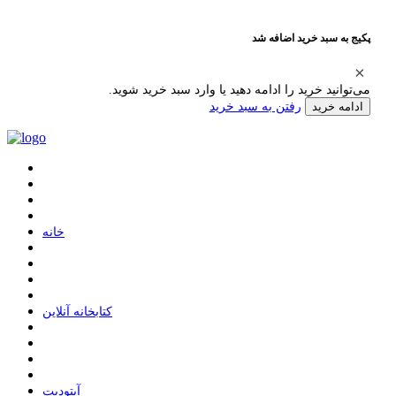
پکیج به سبد خرید اضافه شد
می‌توانید خرید را ادامه دهید یا وارد سبد خرید شوید.
رفتن به سبد خرید
ادامه خرید
ﺧﺎﻧﻪ
ﮐﺘﺎﺑﺨﺎﻧﻪ ﺁﻧﻼﯾﻦ
ﺁﭘﺘﻮﺩﯾﺖ