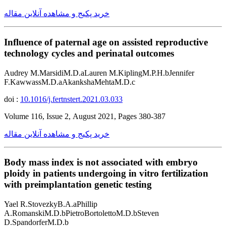
خرید پکیج و مشاهده آنلاین مقاله
Influence of paternal age on assisted reproductive
technology cycles and perinatal outcomes
Audrey M.MarsidiM.D.aLauren M.KiplingM.P.H.bJennifer
F.KawwassM.D.aAkankshaMehtaM.D.c
doi :
10.1016/j.fertnstert.2021.03.033
Volume 116, Issue 2, August 2021, Pages 380-387
خرید پکیج و مشاهده آنلاین مقاله
Body mass index is not associated with embryo
ploidy in patients undergoing in vitro fertilization
with preimplantation genetic testing
Yael R.StovezkyB.A.aPhillip
A.RomanskiM.D.bPietroBortolettoM.D.bSteven
D.SpandorferM.D.b