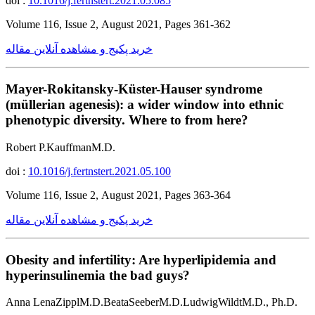
doi :
10.1016/j.fertnstert.2021.05.085
Volume 116, Issue 2, August 2021, Pages 361-362
خرید پکیج و مشاهده آنلاین مقاله
Mayer-Rokitansky-Küster-Hauser syndrome
(müllerian agenesis): a wider window into ethnic
phenotypic diversity. Where to from here?
Robert P.KauffmanM.D.
doi :
10.1016/j.fertnstert.2021.05.100
Volume 116, Issue 2, August 2021, Pages 363-364
خرید پکیج و مشاهده آنلاین مقاله
Obesity and infertility: Are hyperlipidemia and
hyperinsulinemia the bad guys?
Anna LenaZipplM.D.BeataSeeberM.D.LudwigWildtM.D., Ph.D.