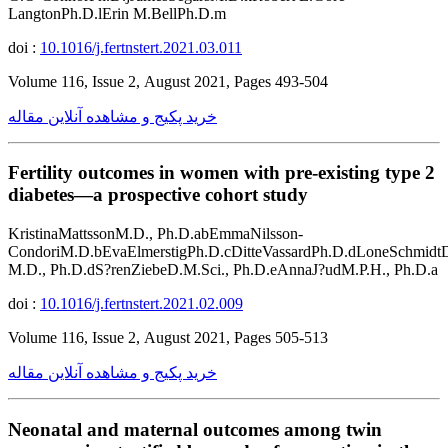
LangtonPh.D.lErin M.BellPh.D.m
doi :
10.1016/j.fertnstert.2021.03.011
Volume 116, Issue 2, August 2021, Pages 493-504
خرید پکیج و مشاهده آنلاین مقاله
Fertility outcomes in women with pre-existing type 2
diabetes—a prospective cohort study
KristinaMattssonM.D., Ph.D.abEmmaNilsson-
CondoriM.D.bEvaElmerstigPh.D.cDitteVassardPh.D.dLoneSchmidtD
M.D., Ph.D.dS?renZiebeD.M.Sci., Ph.D.eAnnaJ?udM.P.H., Ph.D.a
doi :
10.1016/j.fertnstert.2021.02.009
Volume 116, Issue 2, August 2021, Pages 505-513
خرید پکیج و مشاهده آنلاین مقاله
Neonatal and maternal outcomes among twin