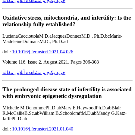
خرید پکیج و مشاهده آنلاین مقاله
Oxidative stress, mitochondria, and infertility: Is the
relationship fully established?
LucianaCacciottolaM.D.aJacquesDonnezM.D., Ph.D.bcMarie-
MadeleineDolmansM.D., Ph.D.ad
doi :
10.1016/j.fertnstert.2021.04.026
Volume 116, Issue 2, August 2021, Pages 306-308
خرید پکیج و مشاهده آنلاین مقاله
The prolonged disease state of infertility is associated
with embryonic epigenetic dysregulation
Michelle M.DenommePh.D.abMary E.HaywoodPh.D.abBlair
R.McCallieB.Sc.abWilliam B.SchoolcraftM.D.abMandy G.Katz-
JaffePh.D.ab
doi :
10.1016/j.fertnstert.2021.01.040