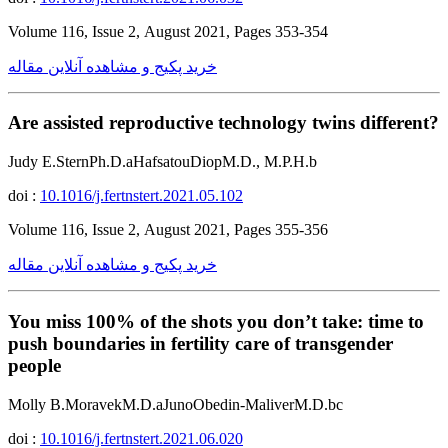
Volume 116, Issue 2, August 2021, Pages 353-354
خرید پکیج و مشاهده آنلاین مقاله
Are assisted reproductive technology twins different?
Judy E.SternPh.D.aHafsatouDiopM.D., M.P.H.b
doi :
10.1016/j.fertnstert.2021.05.102
Volume 116, Issue 2, August 2021, Pages 355-356
خرید پکیج و مشاهده آنلاین مقاله
You miss 100% of the shots you don’t take: time to
push boundaries in fertility care of transgender
people
Molly B.MoravekM.D.aJunoObedin-MaliverM.D.bc
doi :
10.1016/j.fertnstert.2021.06.020