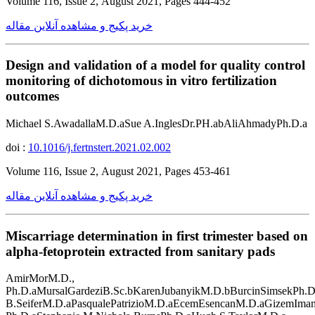
Volume 116, Issue 2, August 2021, Pages 444-452
خرید پکیج و مشاهده آنلاین مقاله
Design and validation of a model for quality control
monitoring of dichotomous in vitro fertilization
outcomes
Michael S.AwadallaM.D.aSue A.InglesDr.PH.abAliAhmadyPh.D.a
doi :
10.1016/j.fertnstert.2021.02.002
Volume 116, Issue 2, August 2021, Pages 453-461
خرید پکیج و مشاهده آنلاین مقاله
Miscarriage determination in first trimester based on
alpha-fetoprotein extracted from sanitary pads
AmirMorM.D.,
Ph.D.aMursalGardeziB.Sc.bKarenJubanyikM.D.bBurcinSimsekPh.D
B.SeiferM.D.aPasqualePatrizioM.D.aEcemEsencanM.D.aGizemIm