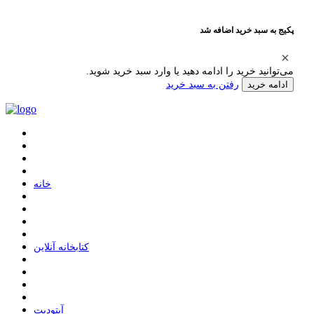
پکیج به سبد خرید اضافه شد
می‌توانید خرید را ادامه دهید یا وارد سبد خرید شوید.
رفتن به سبد خرید
ادامه خرید
ﺧﺎﻧﻪ
ﮐﺘﺎﺑﺨﺎﻧﻪ ﺁﻧﻼﯾﻦ
ﺁﭘﺘﻮﺩﯾﺖ