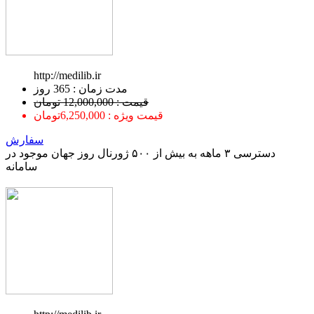
http://medilib.ir
ﻣﺪﺕ ﺯﻣﺎﻥ : 365 ﺭﻭﺯ
قیمت : 12,000,000 تومان
قیمت ویژه : 6,250,000تومان
سفارش
دسترسی ۳ ماهه به بیش از ۵۰۰ ژورنال روز جهان موجود در
سامانه