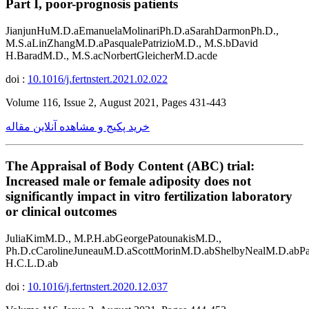
Part I, poor-prognosis patients
JianjunHuM.D.aEmanuelaMolinariPh.D.aSarahDarmonPh.D.,
M.S.aLinZhangM.D.aPasqualePatrizioM.D., M.S.bDavid
H.BaradM.D., M.S.acNorbertGleicherM.D.acde
doi :
10.1016/j.fertnstert.2021.02.022
Volume 116, Issue 2, August 2021, Pages 431-443
خرید پکیج و مشاهده آنلاین مقاله
The Appraisal of Body Content (ABC) trial:
Increased male or female adiposity does not
significantly impact in vitro fertilization laboratory
or clinical outcomes
JuliaKimM.D., M.P.H.abGeorgePatounakisM.D.,
Ph.D.cCarolineJuneauM.D.aScottMorinM.D.abShelbyNealM.D.abP
H.C.L.D.ab
doi :
10.1016/j.fertnstert.2020.12.037