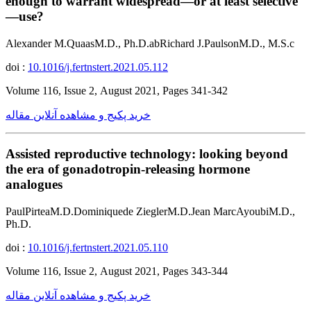
enough to warrant widespread—or at least selective
—use?
Alexander M.QuaasM.D., Ph.D.abRichard J.PaulsonM.D., M.S.c
doi :
10.1016/j.fertnstert.2021.05.112
Volume 116, Issue 2, August 2021, Pages 341-342
خرید پکیج و مشاهده آنلاین مقاله
Assisted reproductive technology: looking beyond
the era of gonadotropin-releasing hormone
analogues
PaulPirteaM.D.Dominiquede ZieglerM.D.Jean MarcAyoubiM.D.,
Ph.D.
doi :
10.1016/j.fertnstert.2021.05.110
Volume 116, Issue 2, August 2021, Pages 343-344
خرید پکیج و مشاهده آنلاین مقاله