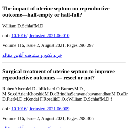
The impact of uterine septum on reproductive
outcome—half-empty or half-full?
William D.SchlaffM.D.
doi :
10.1016/j.fertnstert.2021.06.010
Volume 116, Issue 2, August 2021, Pages 296-297
خرید پکیج و مشاهده آنلاین مقاله
Surgical treatment of uterine septum to improve
reproductive outcomes — resect or not?
RubenAlveroM.D.abRichard O.BurneyM.D.,
M.Sc.cdArianKhorshidM.D.eBrindhaSaravanabavanandhanM.D.aBr
D.PierM.D.cKendal F.RosalikD.O.cWilliam D.SchlaffM.D.f
doi :
10.1016/j.fertnstert.2021.06.009
Volume 116, Issue 2, August 2021, Pages 298-305