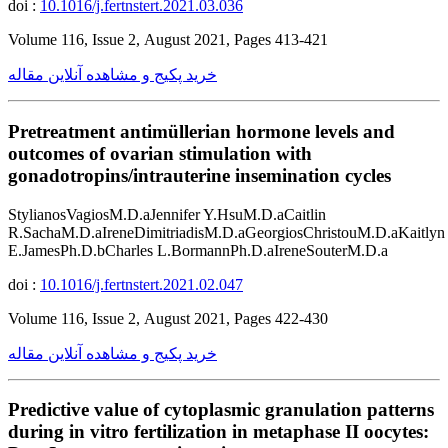
doi :
10.1016/j.fertnstert.2021.03.036
Volume 116, Issue 2, August 2021, Pages 413-421
خرید پکیج و مشاهده آنلاین مقاله
Pretreatment antimüllerian hormone levels and
outcomes of ovarian stimulation with
gonadotropins/intrauterine insemination cycles
StylianosVagiosM.D.aJennifer Y.HsuM.D.aCaitlin
R.SachaM.D.aIreneDimitriadisM.D.aGeorgiosChristouM.D.aKaitlyn
E.JamesPh.D.bCharles L.BormannPh.D.aIreneSouterM.D.a
doi :
10.1016/j.fertnstert.2021.02.047
Volume 116, Issue 2, August 2021, Pages 422-430
خرید پکیج و مشاهده آنلاین مقاله
Predictive value of cytoplasmic granulation patterns
during in vitro fertilization in metaphase II oocytes: