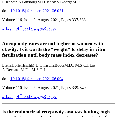
Elizabeth S.GinsburgM.D.Jenny S.GeorgeM.D.
doi :
10.1016/j.fertnstert.2021.06.031
Volume 116, Issue 2, August 2021, Pages 337-338
خرید پکیج و مشاهده آنلاین مقاله
Aneuploidy rates are not higher in women with
obesity: Is it worth the “weight” to delay in vitro
fertilization until body mass index decreases?
ElenaHogenEschM.D.ChristinaBootsM.D., M.S.C.I.Lia
A.BernardiM.D., M.S.C.I.
doi :
10.1016/j.fertnstert.2021.06.004
Volume 116, Issue 2, August 2021, Pages 339-340
خرید پکیج و مشاهده آنلاین مقاله
Is the endometrial receptivity analysis batting high