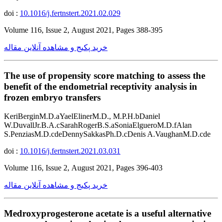
doi :
10.1016/j.fertnstert.2021.02.029
Volume 116, Issue 2, August 2021, Pages 388-395
خرید پکیج و مشاهده آنلاین مقاله
The use of propensity score matching to assess the
benefit of the endometrial receptivity analysis in
frozen embryo transfers
KeriBerginM.D.aYaelElinerM.D., M.P.H.bDaniel
W.DuvallJr.B.A.cSarahRogerB.S.aSoniaElgueroM.D.fAlan
S.PenziasM.D.cdeDennySakkasPh.D.cDenis A.VaughanM.D.cde
doi :
10.1016/j.fertnstert.2021.03.031
Volume 116, Issue 2, August 2021, Pages 396-403
خرید پکیج و مشاهده آنلاین مقاله
Medroxyprogesterone acetate is a useful alternative