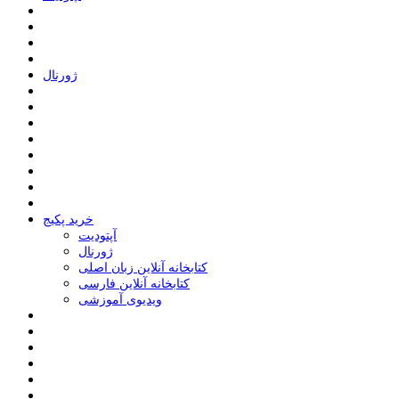
ﮊﻭﺭﻧﺎﻝ
خرید پکیج
ﺁﭘﺘﻮﺩﯾﺖ
ﮊﻭﺭﻧﺎﻝ
کتابخانه آنلاین زبان اصلی
کتابخانه آنلاین فارسی
ویدیوی آموزشی