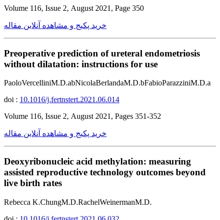
Volume 116, Issue 2, August 2021, Page 350
خرید پکیج و مشاهده آنلاین مقاله
Preoperative prediction of ureteral endometriosis
without dilatation: instructions for use
PaoloVercelliniM.D.abNicolaBerlandaM.D.bFabioParazziniM.D.a
doi :
10.1016/j.fertnstert.2021.06.014
Volume 116, Issue 2, August 2021, Pages 351-352
خرید پکیج و مشاهده آنلاین مقاله
Deoxyribonucleic acid methylation: measuring
assisted reproductive technology outcomes beyond
live birth rates
Rebecca K.ChungM.D.RachelWeinermanM.D.
doi :
10.1016/j.fertnstert.2021.06.032