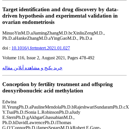
Target identification and drug discovery by data-
driven hypothesis and experimental validation in
ovarian endometriosis
MinuoYinM.D.aJiamingZhangM.D.bcXinliuZengM.D.,
Ph.D.aHankeZhangM.D.aYingGaoM.D., Ph.D.a
doi :
10.1016/j.fertnstert.2021.01.027
Volume 116, Issue 2, August 2021, Pages 478-492
خرید پکیج و مشاهده آنلاین مقاله
Conception by fertility treatment and offspring
deoxyribonucleic acid methylation
Edwina
H.YeungPh.D.aPaulineMendolaPh.D.bRajeshwariSundaramPh.D.c
Y.TsaiPh.D.fSonia L.RobinsonPh.D.aJudy
E.SternPh.D.gAkhgarGhassabianM.D.,
Ph.D.hDavidLawrencePh.D.iThomas
G.O’ConnorPh.D.jJamesSegarsM.D.kRobert E.Gore-