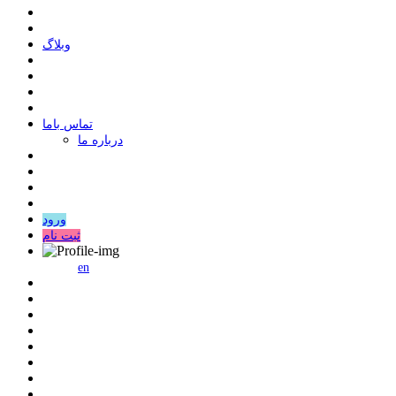
وبلاگ
ﺗﻤﺎﺱ ﺑﺎﻣﺎ
درباره ما
ورود
ثبت نام
en