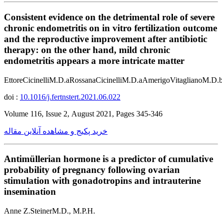
Consistent evidence on the detrimental role of severe
chronic endometritis on in vitro fertilization outcome
and the reproductive improvement after antibiotic
therapy: on the other hand, mild chronic
endometritis appears a more intricate matter
EttoreCicinelliM.D.aRossanaCicinelliM.D.aAmerigoVitaglianoM.D.
doi :
10.1016/j.fertnstert.2021.06.022
Volume 116, Issue 2, August 2021, Pages 345-346
خرید پکیج و مشاهده آنلاین مقاله
Antimüllerian hormone is a predictor of cumulative
probability of pregnancy following ovarian
stimulation with gonadotropins and intrauterine
insemination
Anne Z.SteinerM.D., M.P.H.