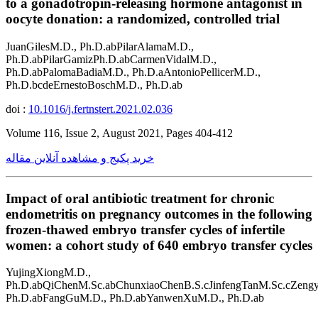
to a gonadotropin-releasing hormone antagonist in
oocyte donation: a randomized, controlled trial
JuanGilesM.D., Ph.D.abPilarAlamaM.D.,
Ph.D.abPilarGamizPh.D.abCarmenVidalM.D.,
Ph.D.abPalomaBadiaM.D., Ph.D.aAntonioPellicerM.D.,
Ph.D.bcdeErnestoBoschM.D., Ph.D.ab
doi :
10.1016/j.fertnstert.2021.02.036
Volume 116, Issue 2, August 2021, Pages 404-412
خرید پکیج و مشاهده آنلاین مقاله
Impact of oral antibiotic treatment for chronic
endometritis on pregnancy outcomes in the following
frozen-thawed embryo transfer cycles of infertile
women: a cohort study of 640 embryo transfer cycles
YujingXiongM.D.,
Ph.D.abQiChenM.Sc.abChunxiaoChenB.S.cJinfengTanM.Sc.cZeng
Ph.D.abFangGuM.D., Ph.D.abYanwenXuM.D., Ph.D.ab