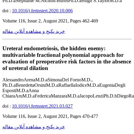
Ph.D.aStephanie M.Nichols-BurnsPh.D.aHugh S.TaylorM.D.a
doi :
10.1016/j.fertnstert.2020.10.006
Volume 116, Issue 2, August 2021, Pages 462-469
خرید پکیج و مشاهده آنلاین مقاله
Ureteral endometriosis, the hidden enemy:
multivariable fractional polynomial approach for
evaluation of preoperative risk factors in the absence
of ureteral dilation
AlessandroArenaM.D.aSimonaDel FornoM.D.,
Ph.D.aBenedettaOrsiniM.D.aRaffaellaIodiceM.D.aEugeniaDegli
EspostiM.D.aAnna
ChiaraAruM.D.aFedericaManzaraM.D.aJacopoLenziPh.D.bDiegoRa
doi :
10.1016/j.fertnstert.2021.03.027
Volume 116, Issue 2, August 2021, Pages 470-477
خرید پکیج و مشاهده آنلاین مقاله