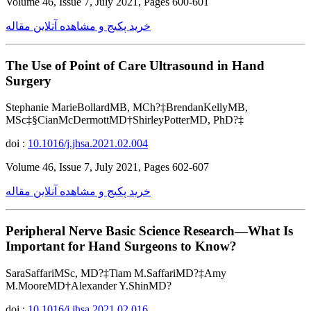
Volume 46, Issue 7, July 2021, Pages 600-601
خرید پکیج و مشاهده آنلاین مقاله
The Use of Point of Care Ultrasound in Hand
Surgery
Stephanie MarieBollardMB, MCh?‡BrendanKellyMB,
MSc‡§CianMcDermottMD†ShirleyPotterMD, PhD?‡
doi :
10.1016/j.jhsa.2021.02.004
Volume 46, Issue 7, July 2021, Pages 602-607
خرید پکیج و مشاهده آنلاین مقاله
Peripheral Nerve Basic Science Research—What Is
Important for Hand Surgeons to Know?
SaraSaffariMSc, MD?‡Tiam M.SaffariMD?‡Amy
M.MooreMD†Alexander Y.ShinMD?
doi :
10.1016/j.jhsa.2021.02.016