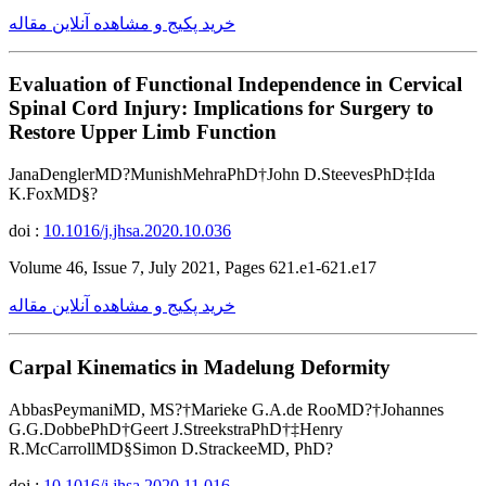
خرید پکیج و مشاهده آنلاین مقاله
Evaluation of Functional Independence in Cervical
Spinal Cord Injury: Implications for Surgery to
Restore Upper Limb Function
JanaDenglerMD?MunishMehraPhD†John D.SteevesPhD‡Ida
K.FoxMD§?
doi :
10.1016/j.jhsa.2020.10.036
Volume 46, Issue 7, July 2021, Pages 621.e1-621.e17
خرید پکیج و مشاهده آنلاین مقاله
Carpal Kinematics in Madelung Deformity
AbbasPeymaniMD, MS?†Marieke G.A.de RooMD?†Johannes
G.G.DobbePhD†Geert J.StreekstraPhD†‡Henry
R.McCarrollMD§Simon D.StrackeeMD, PhD?
doi :
10.1016/j.jhsa.2020.11.016