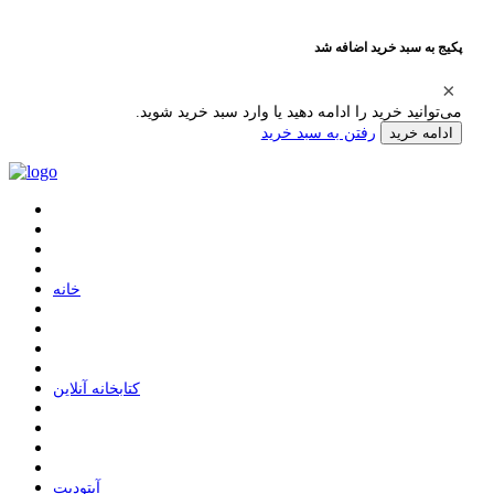
پکیج به سبد خرید اضافه شد
می‌توانید خرید را ادامه دهید یا وارد سبد خرید شوید.
رفتن به سبد خرید
ادامه خرید
ﺧﺎﻧﻪ
ﮐﺘﺎﺑﺨﺎﻧﻪ ﺁﻧﻼﯾﻦ
ﺁﭘﺘﻮﺩﯾﺖ