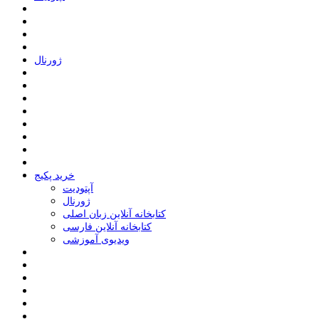
ﮊﻭﺭﻧﺎﻝ
خرید پکیج
ﺁﭘﺘﻮﺩﯾﺖ
ﮊﻭﺭﻧﺎﻝ
کتابخانه آنلاین زبان اصلی
کتابخانه آنلاین فارسی
ویدیوی آموزشی