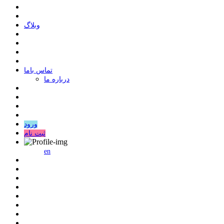
وبلاگ
ﺗﻤﺎﺱ ﺑﺎﻣﺎ
درباره ما
ورود
ثبت نام
en