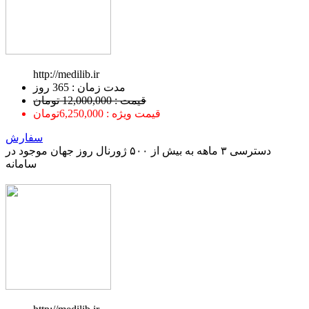
http://medilib.ir
ﻣﺪﺕ ﺯﻣﺎﻥ : 365 ﺭﻭﺯ
قیمت : 12,000,000 تومان
قیمت ویژه : 6,250,000تومان
سفارش
دسترسی ۳ ماهه به بیش از ۵۰۰ ژورنال روز جهان موجود در
سامانه