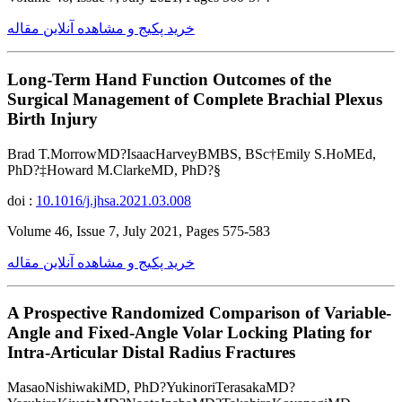
خرید پکیج و مشاهده آنلاین مقاله
Long-Term Hand Function Outcomes of the
Surgical Management of Complete Brachial Plexus
Birth Injury
Brad T.MorrowMD?IsaacHarveyBMBS, BSc†Emily S.HoMEd,
PhD?‡Howard M.ClarkeMD, PhD?§
doi :
10.1016/j.jhsa.2021.03.008
Volume 46, Issue 7, July 2021, Pages 575-583
خرید پکیج و مشاهده آنلاین مقاله
A Prospective Randomized Comparison of Variable-
Angle and Fixed-Angle Volar Locking Plating for
Intra-Articular Distal Radius Fractures
MasaoNishiwakiMD, PhD?YukinoriTerasakaMD?