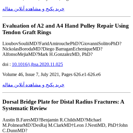
خرید پکیج و مشاهده آنلاین مقاله
Evaluation of A2 and A4 Hand Pulley Repair Using
Tendon Graft Rings
LioubovSouliiMD?FaridAmirouchePhD?GiovanniSolitroPhD?
NickolasBorodaMD?Diego BarraganEcheniqueMD?
AlfonsoMejiaMD?Mark H.GonzalezMD, PhD?
doi :
10.1016/j.jhsa.2020.11.025
Volume 46, Issue 7, July 2021, Pages 626.e1-626.e6
خرید پکیج و مشاهده آنلاین مقاله
Dorsal Bridge Plate for Distal Radius Fractures: A
Systematic Review
Austin B.FaresMD?Benjamin R.ChildsMD?Michael
M.PolmearMD?DesRaj M.ClarkMD†Leon J.NestiMD, PhD†John
C.DunnMD?