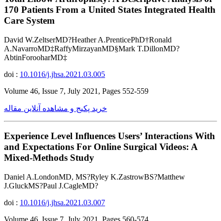
170 Patients From a United States Integrated Health
Care System
David W.ZeltserMD?Heather A.PrenticePhD†Ronald
A.NavarroMD‡RaffyMirzayanMD§Mark T.DillonMD?
AbtinForooharMD‡
doi :
10.1016/j.jhsa.2021.03.005
Volume 46, Issue 7, July 2021, Pages 552-559
خرید پکیج و مشاهده آنلاین مقاله
Experience Level Influences Users’ Interactions With
and Expectations For Online Surgical Videos: A
Mixed-Methods Study
Daniel A.LondonMD, MS?Ryley K.ZastrowBS?Matthew
J.GluckMS?Paul J.CagleMD?
doi :
10.1016/j.jhsa.2021.03.007
Volume 46, Issue 7, July 2021, Pages 560-574