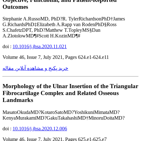
Outcomes
Stephanie A.RussoMD, PhD?R. TylerRichardsonPhD†James
G.RichardsPhD‡Elizabeth A.Rapp van RodenPhD§Ross
S.ChafetzDPT, PhD?Matthew T.TopleyMS§Dan
A.ZlotolowMD¶#Scott H.KozinMD¶#
doi :
10.1016/j.jhsa.2020.11.021
Volume 46, Issue 7, July 2021, Pages 624.e1-624.e11
خرید پکیج و مشاهده آنلاین مقاله
Morphology of the Ulnar Insertion of the Triangular
Fibrocartilage Complex and Related Osseous
Landmarks
MasatoOkudaMD?KotaroSatoMD?YoshikuniMimataMD?
KenyaMurakamiMD?GakuTakahashiMD†MinoruDoitaMD?
doi :
10.1016/j.jhsa.2020.12.006
Volume 46, Issue 7, July 2021, Pages 625.e1-625.e7