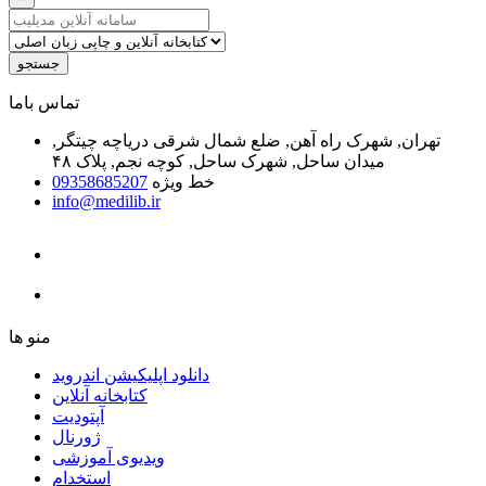
جستجو
ﺗﻤﺎﺱ ﺑﺎﻣﺎ
تهران, شهرک راه آهن, ضلع شمال شرقی دریاچه چیتگر,
میدان ساحل, شهرک ساحل, کوچه نجم, پلاک ۴۸
خط ویژه
09358685207
info@medilib.ir
ﻣﻨﻮ ﻫﺎ
دانلود اپلیکیشن اندروید
ﮐﺘﺎﺑﺨﺎﻧﻪ ﺁﻧﻼﯾﻦ
ﺁﭘﺘﻮﺩﯾﺖ
ﮊﻭﺭﻧﺎﻝ
ویدیوی آموزشی
استخدام