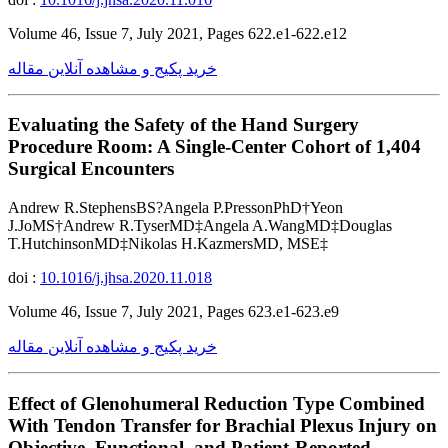
Volume 46, Issue 7, July 2021, Pages 622.e1-622.e12
خرید پکیج و مشاهده آنلاین مقاله
Evaluating the Safety of the Hand Surgery
Procedure Room: A Single-Center Cohort of 1,404
Surgical Encounters
Andrew R.StephensBS?Angela P.PressonPhD†Yeon
J.JoMS†Andrew R.TyserMD‡Angela A.WangMD‡Douglas
T.HutchinsonMD‡Nikolas H.KazmersMD, MSE‡
doi :
10.1016/j.jhsa.2020.11.018
Volume 46, Issue 7, July 2021, Pages 623.e1-623.e9
خرید پکیج و مشاهده آنلاین مقاله
Effect of Glenohumeral Reduction Type Combined
With Tendon Transfer for Brachial Plexus Injury on
Objective, Functional, and Patient-Reported