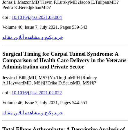
Jonas L.MatzonMD?Kevin F.LutskyMD?Jacob E.TulipanMD?
Pedro K.BeredjiklianMD?
doi :
10.1016/j.jhsa.2021.03.004
Volume 46, Issue 7, July 2021, Pages 539-543
خرید پکیج و مشاهده آنلاین مقاله
Surgical Timing for Carpal Tunnel Syndrome: A
Comparison of Health Care Delivery in the Veterans
Administration and Private Sector
Jessica I.BilligMD, MS?†Yu-TingLuMPH†Rodney
A.HaywardMD, MS‡§?Erika D.SearsMD, MS†§?
doi :
10.1016/j.jhsa.2021.02.022
Volume 46, Issue 7, July 2021, Pages 544-551
خرید پکیج و مشاهده آنلاین مقاله
Total Elbow Arthroplasty: A Descriptive Analysis of