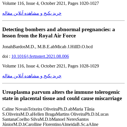
Volume 116, Issue 4, October 2021, Pages 1020-1027
خرید پکیج و مشاهده آنلاین مقاله
Detecting bombers and abnormal pregnancies: a
lesson from the Royal Air Force
JonahBardosM.D., M.B.E.abMicah J.HillD.O.bcd
doi :
10.1016/j.fertnstert.2021.08.006
Volume 116, Issue 4, October 2021, Pages 1028-1029
خرید پکیج و مشاهده آنلاین مقاله
Ureaplasma parvum alters the immune tolerogenic
state in placental tissue and could cause miscarriage
Caline NovaisTeixeira OliveiraPh.D.abMaria Tânia
S.OliveiraM.D.aHellen BragaMartins OliveiraPh.D.bLucas
SantanaCoelho SilvaM.D.bManoel NeresSantos
JúniorM.D.bCarolline FlorentinoAlmeidaB.Sc.aAline