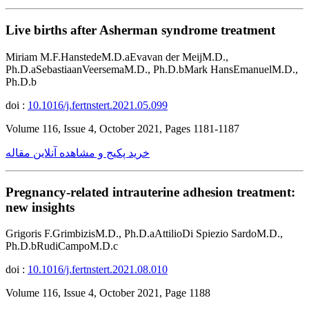
Live births after Asherman syndrome treatment
Miriam M.F.HanstedeM.D.aEvavan der MeijM.D.,
Ph.D.aSebastiaanVeersemaM.D., Ph.D.bMark HansEmanuelM.D.,
Ph.D.b
doi :
10.1016/j.fertnstert.2021.05.099
Volume 116, Issue 4, October 2021, Pages 1181-1187
خرید پکیج و مشاهده آنلاین مقاله
Pregnancy-related intrauterine adhesion treatment:
new insights
Grigoris F.GrimbizisM.D., Ph.D.aAttilioDi Spiezio SardoM.D.,
Ph.D.bRudiCampoM.D.c
doi :
10.1016/j.fertnstert.2021.08.010
Volume 116, Issue 4, October 2021, Page 1188