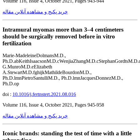
Volume 116, Issue 4, October 2021, Pages 943-944
خرید پکیج و مشاهده آنلاین مقاله
Intramural myomas more than 3–4 centimeters
should be surgically removed before in vitro
fertilization
Marie-MadeleineDolmansM.D.,
Ph.D.abKeithIsaacsonM.D.cWenjiaZhangM.D.cStephanGordtsM.D.
G.MunroM.D.eElizabeth
A.StewartM.D.fghijkMathildeBourdonM.D.,
Ph.D.lmnPietroSantulliM.D., Ph.D.lmnJacquesDonnezM.D.,
Ph.D.op
doi :
10.1016/j.fertnstert.2021.08.016
Volume 116, Issue 4, October 2021, Pages 945-958
خرید پکیج و مشاهده آنلاین مقاله
Iconic brands: standing the test of time with a little