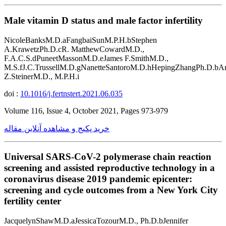
Male vitamin D status and male factor infertility
NicoleBanksM.D.aFangbaiSunM.P.H.bStephen
A.KrawetzPh.D.cR. MatthewCowardM.D.,
F.A.C.S.dPuneetMassonM.D.eJames F.SmithM.D.,
M.S.fJ.C.TrussellM.D.gNanetteSantoroM.D.hHepingZhangPh.D.bA
Z.SteinerM.D., M.P.H.i
doi :
10.1016/j.fertnstert.2021.06.035
Volume 116, Issue 4, October 2021, Pages 973-979
خرید پکیج و مشاهده آنلاین مقاله
Universal SARS-CoV-2 polymerase chain reaction
screening and assisted reproductive technology in a
coronavirus disease 2019 pandemic epicenter:
screening and cycle outcomes from a New York City
fertility center
JacquelynShawM.D.aJessicaTozourM.D., Ph.D.bJennifer