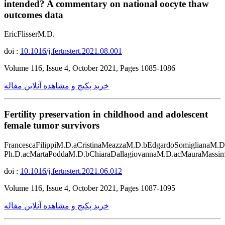
intended? A commentary on national oocyte thaw
outcomes data
EricFlisserM.D.
doi :
10.1016/j.fertnstert.2021.08.001
Volume 116, Issue 4, October 2021, Pages 1085-1086
خرید پکیج و مشاهده آنلاین مقاله
Fertility preservation in childhood and adolescent
female tumor survivors
FrancescaFilippiM.D.aCristinaMeazzaM.D.bEdgardoSomiglianaM.D
Ph.D.acMartaPoddaM.D.bChiaraDallagiovannaM.D.acMauraMassim
doi :
10.1016/j.fertnstert.2021.06.012
Volume 116, Issue 4, October 2021, Pages 1087-1095
خرید پکیج و مشاهده آنلاین مقاله