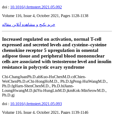
doi :
10.1016/j.fertnstert.2021.05.092
Volume 116, Issue 4, October 2021, Pages 1128-1138
خرید پکیج و مشاهده آنلاین مقاله
Increased regulated on activation, normal T-cell
expressed and secreted levels and cysteine–cysteine
chemokine receptor 5 upregulation in omental
adipose tissue and peripheral blood mononuclear
cells are associated with testosterone level and insulin
resistance in polycystic ovary syndrome
Chi-ChangJuanPh.D.abKuo-HuChenM.D.cdChien-
WeiChenPh.D.eChi-HongHoM.D., Ph.D.fgPeng-HuiWangM.D.,
Ph.D.fgHarn-ShenChenM.D., Ph.D.hiJiann-
LoungHwangM.D.jklYu-HungLinM.D.jkmKok-MinSeowM.D.,
Ph.D.gj
doi :
10.1016/j.fertnstert.2021.05.093
Volume 116, Issue 4, October 2021, Pages 1139-1146