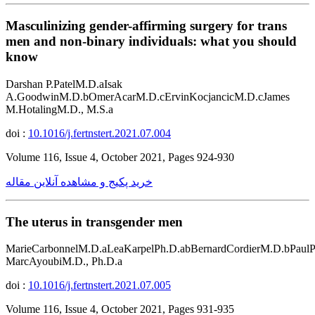
Masculinizing gender-affirming surgery for trans
men and non-binary individuals: what you should
know
Darshan P.PatelM.D.aIsak
A.GoodwinM.D.bOmerAcarM.D.cErvinKocjancicM.D.cJames
M.HotalingM.D., M.S.a
doi :
10.1016/j.fertnstert.2021.07.004
Volume 116, Issue 4, October 2021, Pages 924-930
خرید پکیج و مشاهده آنلاین مقاله
The uterus in transgender men
MarieCarbonnelM.D.aLeaKarpelPh.D.abBernardCordierM.D.bPaulP
MarcAyoubiM.D., Ph.D.a
doi :
10.1016/j.fertnstert.2021.07.005
Volume 116, Issue 4, October 2021, Pages 931-935