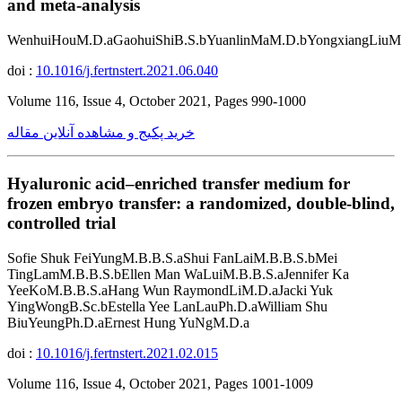
and meta-analysis
WenhuiHouM.D.aGaohuiShiB.S.bYuanlinMaM.D.bYongxiangLiuM
doi :
10.1016/j.fertnstert.2021.06.040
Volume 116, Issue 4, October 2021, Pages 990-1000
خرید پکیج و مشاهده آنلاین مقاله
Hyaluronic acid–enriched transfer medium for
frozen embryo transfer: a randomized, double-blind,
controlled trial
Sofie Shuk FeiYungM.B.B.S.aShui FanLaiM.B.B.S.bMei
TingLamM.B.B.S.bEllen Man WaLuiM.B.B.S.aJennifer Ka
YeeKoM.B.B.S.aHang Wun RaymondLiM.D.aJacki Yuk
YingWongB.Sc.bEstella Yee LanLauPh.D.aWilliam Shu
BiuYeungPh.D.aErnest Hung YuNgM.D.a
doi :
10.1016/j.fertnstert.2021.02.015
Volume 116, Issue 4, October 2021, Pages 1001-1009