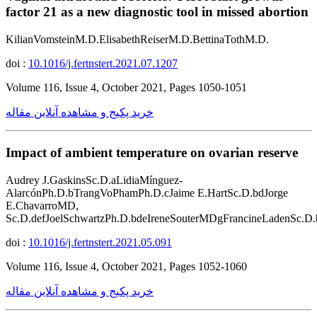
factor 21 as a new diagnostic tool in missed abortion
KilianVomsteinM.D.ElisabethReiserM.D.BettinaTothM.D.
doi :
10.1016/j.fertnstert.2021.07.1207
Volume 116, Issue 4, October 2021, Pages 1050-1051
خرید پکیج و مشاهده آنلاین مقاله
Impact of ambient temperature on ovarian reserve
Audrey J.GaskinsSc.D.aLidiaMínguez-
AlarcónPh.D.bTrangVoPhamPh.D.cJaime E.HartSc.D.bdJorge
E.ChavarroMD,
Sc.D.defJoelSchwartzPh.D.bdeIreneSouterMDgFrancineLadenSc.D.
doi :
10.1016/j.fertnstert.2021.05.091
Volume 116, Issue 4, October 2021, Pages 1052-1060
خرید پکیج و مشاهده آنلاین مقاله