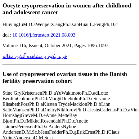
Oocyte cryopreservation in women after childhood
and adolescent cancer
HuiyingLiM.D.aWenpeiXiangPh.D.abHuai L.FengPh.D.c
doi :
10.1016/j.fertnstert.2021.08.003
Volume 116, Issue 4, October 2021, Pages 1096-1097
خرید پکیج و مشاهده آنلاین مقاله
Use of cryopreserved ovarian tissue in the Danish
fertility preservation cohort
Stine GryKristensenPh.D.aYuWakimotoPh.D.adLotte
BerdiinColmornPh.D.bMargitDueholmPh.D.eSusanne
ElisabethPorsPh.D.aKirsten TrydeMacklonPh.D.bLinn
SaltoMamsenPh.D.aDmitryNikiforovPh.D.aJesúsCadenasPh.D.aVinn
HornshøjGreveM.D.eAnne-MetteBay
BjørnPh.D.fMikkelRosendahlPh.D.cAnette
TønnesPedersenPh.D.cAndersNyboe
AndersenD.M.Sc.bJensFedderPh.D.gErikErnstPh.D.fClaus
YdingAndersenD.M.Sc.a