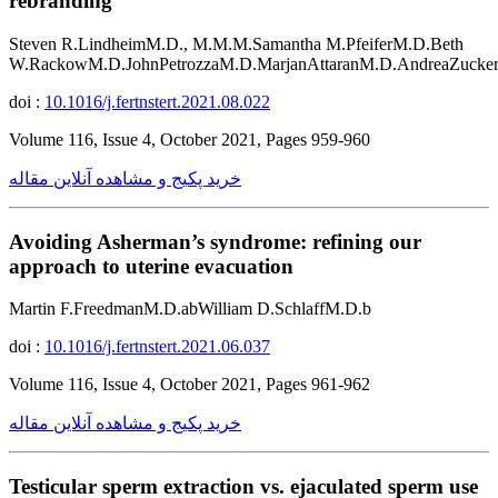
rebranding
Steven R.LindheimM.D., M.M.M.Samantha M.PfeiferM.D.Beth
W.RackowM.D.JohnPetrozzaM.D.MarjanAttaranM.D.AndreaZuck
doi :
10.1016/j.fertnstert.2021.08.022
Volume 116, Issue 4, October 2021, Pages 959-960
خرید پکیج و مشاهده آنلاین مقاله
Avoiding Asherman’s syndrome: refining our
approach to uterine evacuation
Martin F.FreedmanM.D.abWilliam D.SchlaffM.D.b
doi :
10.1016/j.fertnstert.2021.06.037
Volume 116, Issue 4, October 2021, Pages 961-962
خرید پکیج و مشاهده آنلاین مقاله
Testicular sperm extraction vs. ejaculated sperm use