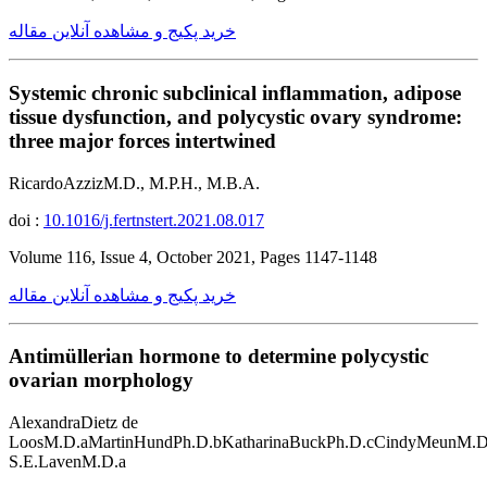
خرید پکیج و مشاهده آنلاین مقاله
Systemic chronic subclinical inflammation, adipose
tissue dysfunction, and polycystic ovary syndrome:
three major forces intertwined
RicardoAzzizM.D., M.P.H., M.B.A.
doi :
10.1016/j.fertnstert.2021.08.017
Volume 116, Issue 4, October 2021, Pages 1147-1148
خرید پکیج و مشاهده آنلاین مقاله
Antimüllerian hormone to determine polycystic
ovarian morphology
AlexandraDietz de
LoosM.D.aMartinHundPh.D.bKatharinaBuckPh.D.cCindyMeunM.D.
S.E.LavenM.D.a