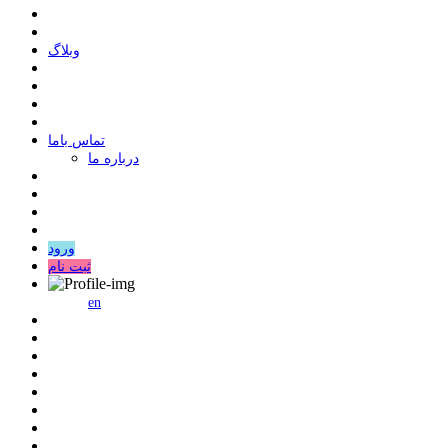
وبلاگ
ﺗﻤﺎﺱ ﺑﺎﻣﺎ
درباره ما
ورود
ثبت نام
en