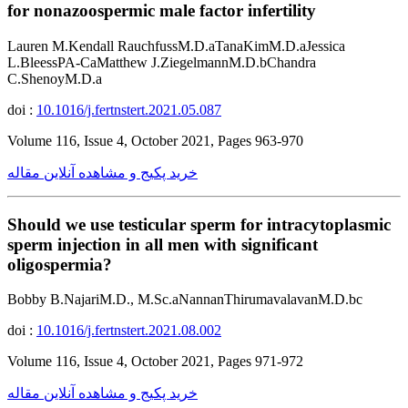
for nonazoospermic male factor infertility
Lauren M.Kendall RauchfussM.D.aTanaKimM.D.aJessica
L.BleessPA-CaMatthew J.ZiegelmannM.D.bChandra
C.ShenoyM.D.a
doi :
10.1016/j.fertnstert.2021.05.087
Volume 116, Issue 4, October 2021, Pages 963-970
خرید پکیج و مشاهده آنلاین مقاله
Should we use testicular sperm for intracytoplasmic
sperm injection in all men with significant
oligospermia?
Bobby B.NajariM.D., M.Sc.aNannanThirumavalavanM.D.bc
doi :
10.1016/j.fertnstert.2021.08.002
Volume 116, Issue 4, October 2021, Pages 971-972
خرید پکیج و مشاهده آنلاین مقاله