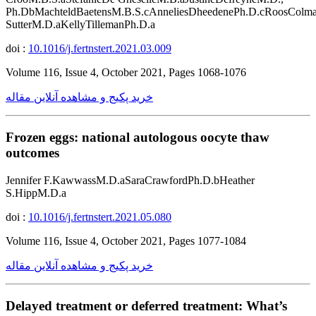
Ph.DbMachteldBaetensM.B.S.cAnneliesDheedenePh.D.cRoosColm
SutterM.D.aKellyTillemanPh.D.a
doi :
10.1016/j.fertnstert.2021.03.009
Volume 116, Issue 4, October 2021, Pages 1068-1076
خرید پکیج و مشاهده آنلاین مقاله
Frozen eggs: national autologous oocyte thaw
outcomes
Jennifer F.KawwassM.D.aSaraCrawfordPh.D.bHeather
S.HippM.D.a
doi :
10.1016/j.fertnstert.2021.05.080
Volume 116, Issue 4, October 2021, Pages 1077-1084
خرید پکیج و مشاهده آنلاین مقاله
Delayed treatment or deferred treatment: What’s