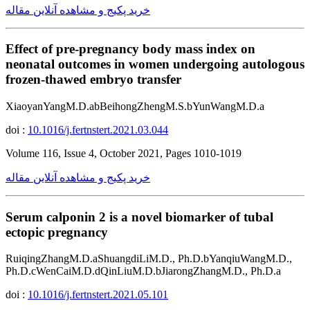
خرید پکیج و مشاهده آنلاین مقاله
Effect of pre-pregnancy body mass index on
neonatal outcomes in women undergoing autologous
frozen-thawed embryo transfer
XiaoyanYangM.D.abBeihongZhengM.S.bYunWangM.D.a
doi :
10.1016/j.fertnstert.2021.03.044
Volume 116, Issue 4, October 2021, Pages 1010-1019
خرید پکیج و مشاهده آنلاین مقاله
Serum calponin 2 is a novel biomarker of tubal
ectopic pregnancy
RuiqingZhangM.D.aShuangdiLiM.D., Ph.D.bYanqiuWangM.D.,
Ph.D.cWenCaiM.D.dQinLiuM.D.bJiarongZhangM.D., Ph.D.a
doi :
10.1016/j.fertnstert.2021.05.101