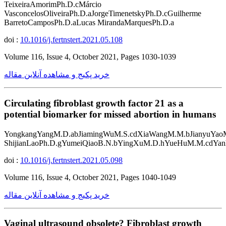
TeixeiraAmorimPh.D.cMárcio
VasconcelosOliveiraPh.D.aJorgeTimenetskyPh.D.cGuilherme
BarretoCamposPh.D.aLucas MirandaMarquesPh.D.a
doi :
10.1016/j.fertnstert.2021.05.108
Volume 116, Issue 4, October 2021, Pages 1030-1039
خرید پکیج و مشاهده آنلاین مقاله
Circulating fibroblast growth factor 21 as a
potential biomarker for missed abortion in humans
YongkangYangM.D.abJiamingWuM.S.cdXiaWangM.M.bJianyuYao
ShijianLaoPh.D.gYumeiQiaoB.N.bYingXuM.D.hYueHuM.M.cdYan
doi :
10.1016/j.fertnstert.2021.05.098
Volume 116, Issue 4, October 2021, Pages 1040-1049
خرید پکیج و مشاهده آنلاین مقاله
Vaginal ultrasound obsolete? Fibroblast growth