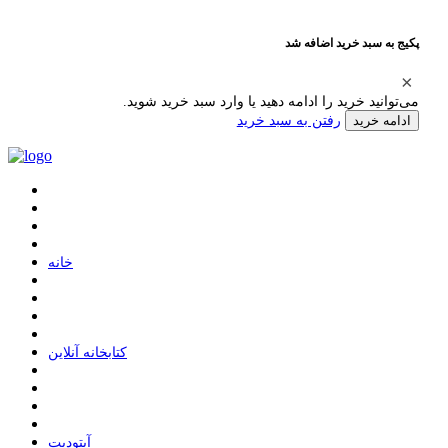
پکیج به سبد خرید اضافه شد
می‌توانید خرید را ادامه دهید یا وارد سبد خرید شوید.
رفتن به سبد خرید
ادامه خرید
ﺧﺎﻧﻪ
ﮐﺘﺎﺑﺨﺎﻧﻪ ﺁﻧﻼﯾﻦ
ﺁﭘﺘﻮﺩﯾﺖ