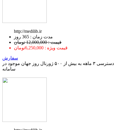
http://medilib.ir
ﻣﺪﺕ ﺯﻣﺎﻥ : 365 ﺭﻭﺯ
قیمت : 12,000,000 تومان
قیمت ویژه : 6,250,000تومان
سفارش
دسترسی ۳ ماهه به بیش از ۵۰۰ ژورنال روز جهان موجود در
سامانه