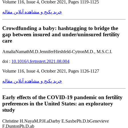
Volume 116, Issue 4, October 2021, Pages 1119-1125
خرید پکیج و مشاهده آنلاین مقاله
Crowdfunding a baby: hashtagging to bridge the
gap between insured and under/uninsured fertility
care
AmaliaNamathM.D.JenniferHirshfeld-CytronM.D., M.S.C.I.
doi :
10.1016/j.fertnstert.2021.08.004
Volume 116, Issue 4, October 2021, Pages 1126-1127
خرید پکیج و مشاهده آنلاین مقاله
Early effects of the COVID-19 pandemic on fertility
preferences in the United States: an exploratory
study
Christine H.NayaM.P.H.aDarby E.SaxbePh.D.bGenevieve
F.DuntonPh.D.ab