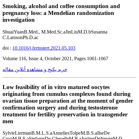
Smoking, alcohol and coffee consumption and
pregnancy loss: a Mendelian randomization
investigation
ShuaiYuanB.Med., M.Med.Sc.aJinLiuM.D.bSusanna
C.LarssonPh.D.ac
doi :
10.1016/j.fertnstert.2021.05.103
Volume 116, Issue 4, October 2021, Pages 1061-1067
خرید پکیج و مشاهده آنلاین مقاله
Low feasibility of in vitro matured oocytes
originating from cumulus complexes found during
ovarian tissue preparation at the moment of gender
confirmation surgery and during testosterone
treatment for fertility preservation in transgender
men
SylvieLiermanB.M.L.S.aAnneliesTolpeM.B.S.aIlseDe
CrooM.B.S.aStefanieDe GheselleM.B.aJustineDefreyneM.D.,