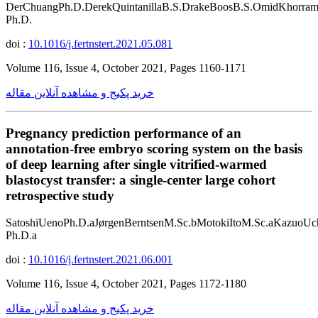
DerChuangPh.D.DerekQuintanillaB.S.DrakeBoosB.S.OmidKhorra
Ph.D.
doi :
10.1016/j.fertnstert.2021.05.081
Volume 116, Issue 4, October 2021, Pages 1160-1171
خرید پکیج و مشاهده آنلاین مقاله
Pregnancy prediction performance of an
annotation-free embryo scoring system on the basis
of deep learning after single vitrified-warmed
blastocyst transfer: a single-center large cohort
retrospective study
SatoshiUenoPh.D.aJørgenBerntsenM.Sc.bMotokiItoM.Sc.aKazuoUc
Ph.D.a
doi :
10.1016/j.fertnstert.2021.06.001
Volume 116, Issue 4, October 2021, Pages 1172-1180
خرید پکیج و مشاهده آنلاین مقاله