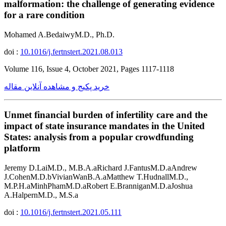
malformation: the challenge of generating evidence
for a rare condition
Mohamed A.BedaiwyM.D., Ph.D.
doi :
10.1016/j.fertnstert.2021.08.013
Volume 116, Issue 4, October 2021, Pages 1117-1118
خرید پکیج و مشاهده آنلاین مقاله
Unmet financial burden of infertility care and the
impact of state insurance mandates in the United
States: analysis from a popular crowdfunding
platform
Jeremy D.LaiM.D., M.B.A.aRichard J.FantusM.D.aAndrew
J.CohenM.D.bVivianWanB.A.aMatthew T.HudnallM.D.,
M.P.H.aMinhPhamM.D.aRobert E.BranniganM.D.aJoshua
A.HalpernM.D., M.S.a
doi :
10.1016/j.fertnstert.2021.05.111