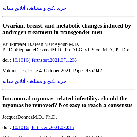
خرید پکیج و مشاهده آنلاین مقاله
Ovarian, breast, and metabolic changes induced by
androgen treatment in transgender men
PaulPirteaM.D.aJean MarcAyoubiM.D.,
Ph.D.aStephanieDesmedtM.D., Ph.D.bGuyT’SjoenM.D., Ph.D.c
doi :
10.1016/j.fertnstert.2021.07.1206
Volume 116, Issue 4, October 2021, Pages 936-942
خرید پکیج و مشاهده آنلاین مقاله
Intramural myomas–related infertility: should the
myomas be removed? Not easy to reach a consensus
JacquesDonnezM.D., Ph.D.
doi :
10.1016/j.fertnstert.2021.08.015