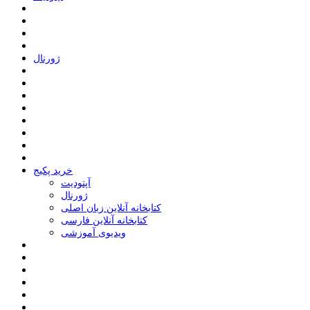
ﮊﻭﺭﻧﺎﻝ
خرید پکیج
ﺁﭘﺘﻮﺩﯾﺖ
ﮊﻭﺭﻧﺎﻝ
کتابخانه آنلاین زبان اصلی
کتابخانه آنلاین فارسی
ویدیوی آموزشی