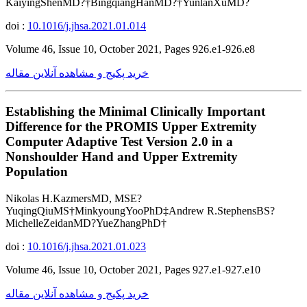
KaiyingShenMD?†BingqiangHanMD?†YunlanXuMD?
doi :
10.1016/j.jhsa.2021.01.014
Volume 46, Issue 10, October 2021, Pages 926.e1-926.e8
خرید پکیج و مشاهده آنلاین مقاله
Establishing the Minimal Clinically Important
Difference for the PROMIS Upper Extremity
Computer Adaptive Test Version 2.0 in a
Nonshoulder Hand and Upper Extremity
Population
Nikolas H.KazmersMD, MSE?
YuqingQiuMS†MinkyoungYooPhD‡Andrew R.StephensBS?
MichelleZeidanMD?YueZhangPhD†
doi :
10.1016/j.jhsa.2021.01.023
Volume 46, Issue 10, October 2021, Pages 927.e1-927.e10
خرید پکیج و مشاهده آنلاین مقاله