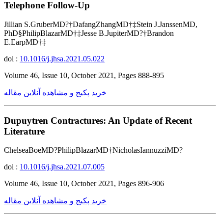
Telephone Follow-Up
Jillian S.GruberMD?†DafangZhangMD†‡Stein J.JanssenMD,
PhD§PhilipBlazarMD†‡Jesse B.JupiterMD?†Brandon
E.EarpMD†‡
doi :
10.1016/j.jhsa.2021.05.022
Volume 46, Issue 10, October 2021, Pages 888-895
خرید پکیج و مشاهده آنلاین مقاله
Dupuytren Contractures: An Update of Recent
Literature
ChelseaBoeMD?PhilipBlazarMD†NicholasIannuzziMD?
doi :
10.1016/j.jhsa.2021.07.005
Volume 46, Issue 10, October 2021, Pages 896-906
خرید پکیج و مشاهده آنلاین مقاله