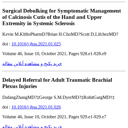
Surgical Debulking for Symptomatic Management
of Calcinosis Cutis of the Hand and Upper
Extremity in Systemic Sclerosis
Kevin M.KliftoPharmD?Brian H.ChoMD?Scott D.LifchezMD?
doi :
10.1016/j.jhsa.2021.01.025
Volume 46, Issue 10, October 2021, Pages 928.e1-928.e9
خرید پکیج و مشاهده آنلاین مقاله
Delayed Referral for Adult Traumatic Brachial
Plexus Injuries
DafangZhangMD?‡George S.M.DyerMD?‡RohitGargMD†‡
doi :
10.1016/j.jhsa.2021.01.026
Volume 46, Issue 10, October 2021, Pages 929.e1-929.e7
خرید پکیج و مشاهده آنلاین مقاله