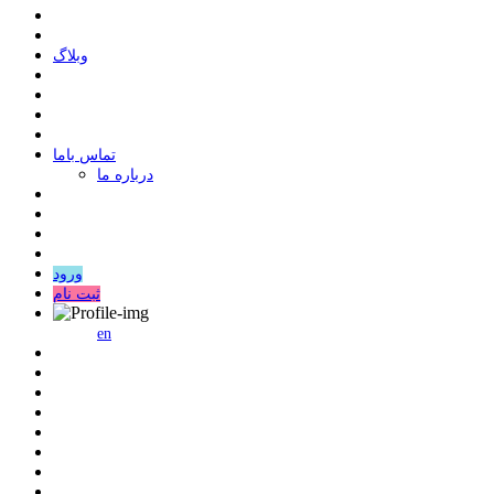
وبلاگ
ﺗﻤﺎﺱ ﺑﺎﻣﺎ
درباره ما
ورود
ثبت نام
en