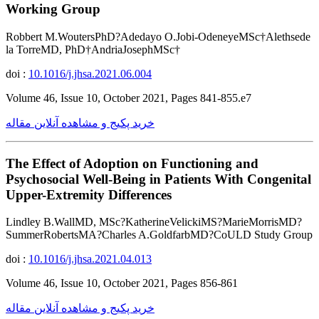
Working Group
Robbert M.WoutersPhD?Adedayo O.Jobi-OdeneyeMSc†Alethsede
la TorreMD, PhD†AndriaJosephMSc†
doi :
10.1016/j.jhsa.2021.06.004
Volume 46, Issue 10, October 2021, Pages 841-855.e7
خرید پکیج و مشاهده آنلاین مقاله
The Effect of Adoption on Functioning and
Psychosocial Well-Being in Patients With Congenital
Upper-Extremity Differences
Lindley B.WallMD, MSc?KatherineVelickiMS?MarieMorrisMD?
SummerRobertsMA?Charles A.GoldfarbMD?CoULD Study Group
doi :
10.1016/j.jhsa.2021.04.013
Volume 46, Issue 10, October 2021, Pages 856-861
خرید پکیج و مشاهده آنلاین مقاله