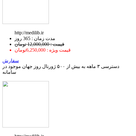
http://medilib.ir
ﻣﺪﺕ ﺯﻣﺎﻥ : 365 ﺭﻭﺯ
قیمت : 12,000,000 تومان
قیمت ویژه : 6,250,000تومان
سفارش
دسترسی ۳ ماهه به بیش از ۵۰۰ ژورنال روز جهان موجود در
سامانه