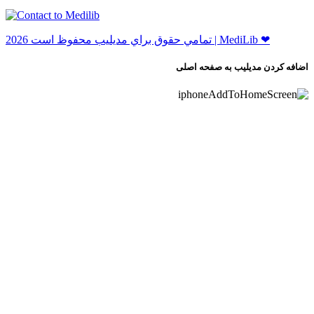
ﺗﻤﺎﻣﻲ ﺣﻘﻮﻕ ﺑﺮاﻱ ﻣﺪﻳﻠﻴﺐ ﻣﺤﻔﻮﻅ اﺳﺖ 2026 | MediLib ❤
اضافه کردن مدیلیب به صفحه اصلی