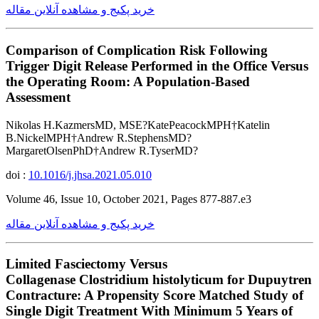
خرید پکیج و مشاهده آنلاین مقاله
Comparison of Complication Risk Following
Trigger Digit Release Performed in the Office Versus
the Operating Room: A Population-Based
Assessment
Nikolas H.KazmersMD, MSE?KatePeacockMPH†Katelin
B.NickelMPH†Andrew R.StephensMD?
MargaretOlsenPhD†Andrew R.TyserMD?
doi :
10.1016/j.jhsa.2021.05.010
Volume 46, Issue 10, October 2021, Pages 877-887.e3
خرید پکیج و مشاهده آنلاین مقاله
Limited Fasciectomy Versus
Collagenase Clostridium histolyticum for Dupuytren
Contracture: A Propensity Score Matched Study of
Single Digit Treatment With Minimum 5 Years of