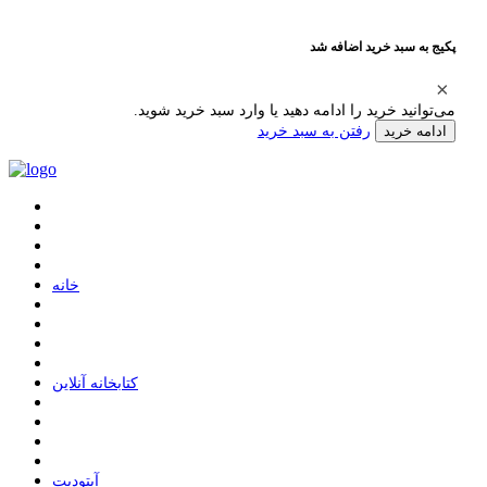
پکیج به سبد خرید اضافه شد
می‌توانید خرید را ادامه دهید یا وارد سبد خرید شوید.
رفتن به سبد خرید
ادامه خرید
ﺧﺎﻧﻪ
ﮐﺘﺎﺑﺨﺎﻧﻪ ﺁﻧﻼﯾﻦ
ﺁﭘﺘﻮﺩﯾﺖ