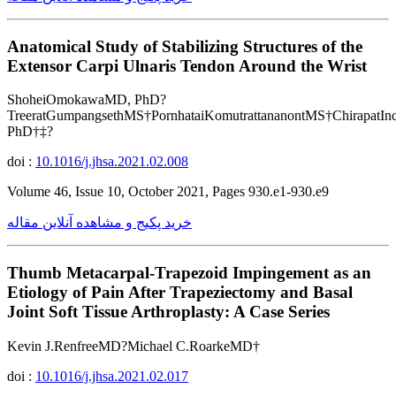
Anatomical Study of Stabilizing Structures of the
Extensor Carpi Ulnaris Tendon Around the Wrist
ShoheiOmokawaMD, PhD?
TreeratGumpangsethMS†PornhataiKomutrattananontMS†Chirapat
PhD†‡?
doi :
10.1016/j.jhsa.2021.02.008
Volume 46, Issue 10, October 2021, Pages 930.e1-930.e9
خرید پکیج و مشاهده آنلاین مقاله
Thumb Metacarpal-Trapezoid Impingement as an
Etiology of Pain After Trapeziectomy and Basal
Joint Soft Tissue Arthroplasty: A Case Series
Kevin J.RenfreeMD?Michael C.RoarkeMD†
doi :
10.1016/j.jhsa.2021.02.017