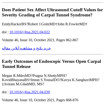
Does Patient Sex Affect Ultrasound Cutoff Values for
Severity Grading of Carpal Tunnel Syndrome?
EmilyHackerBS?Robert J.GoitzMD†John R.FowlerMD†
doi :
10.1016/j.jhsa.2021.04.022
Volume 46, Issue 10, October 2021, Pages 862-867
خرید پکیج و مشاهده آنلاین مقاله
Early Outcomes of Endoscopic Versus Open Carpal
Tunnel Release
Megan R.MilesMD?Pragna N.ShettyMPH?
KovidBhayanaBS†Imran S.YousafDO?Kavya K.SanghaviMPH?
‡Aviram M.GiladiMD, MS?
doi :
10.1016/j.jhsa.2021.04.030
Volume 46, Issue 10, October 2021, Pages 868-876