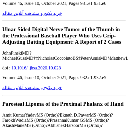
Volume 46, Issue 10, October 2021, Pages 931.e1-931.e6
خرید پکیج و مشاهده آنلاین مقاله
Ulnar-Sided Digital Nerve Tumor of the Thumb in
the Professional Baseball Player Who Uses Grip-
Adjusting Batting Equipment: A Report of 2 Cases
JohnPinskiMD?
MichaelGussMD†‡NicholasCoccolutoBS‡PeterAsnisMD§Matthe
doi :
10.1016/j.jhsa.2020.10.028
Volume 46, Issue 10, October 2021, Pages 932.e1-932.e5
خرید پکیج و مشاهده آنلاین مقاله
Parosteal Lipoma of the Proximal Phalanx of Hand
Amit KumarYadavMS (Ortho)?Eknath D.PawarMS (Ortho)?
FarokhWadiaMS (Ortho)?PrasannaKumar GSMS (Ortho)?
AkashManeMS (Ortho)?AbhishekHarsoorMS (Ortho)?