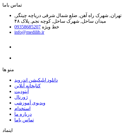
ﺗﻤﺎﺱ ﺑﺎﻣﺎ
تهران, شهرک راه آهن, ضلع شمال شرقی دریاچه چیتگر,
میدان ساحل, شهرک ساحل, کوچه نجم, پلاک ۴۸
خط ویژه
09358685207
info@medilib.ir
ﻣﻨﻮ ﻫﺎ
دانلود اپلیکیشن اندروید
ﮐﺘﺎﺑﺨﺎﻧﻪ ﺁﻧﻼﯾﻦ
ﺁﭘﺘﻮﺩﯾﺖ
ﮊﻭﺭﻧﺎﻝ
ویدیوی آموزشی
استخدام
درباره ما
ﺗﻤﺎﺱ ﺑﺎﻣﺎ
اینماد