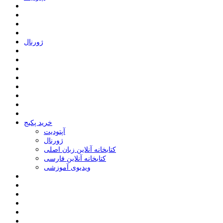
ﮊﻭﺭﻧﺎﻝ
خرید پکیج
ﺁﭘﺘﻮﺩﯾﺖ
ﮊﻭﺭﻧﺎﻝ
کتابخانه آنلاین زبان اصلی
کتابخانه آنلاین فارسی
ویدیوی آموزشی