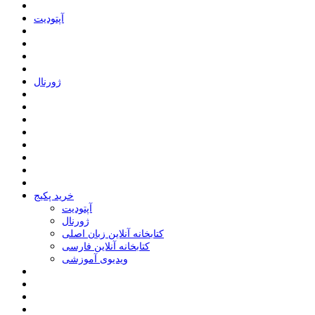
ﺁﭘﺘﻮﺩﯾﺖ
ﮊﻭﺭﻧﺎﻝ
خرید پکیج
ﺁﭘﺘﻮﺩﯾﺖ
ﮊﻭﺭﻧﺎﻝ
کتابخانه آنلاین زبان اصلی
کتابخانه آنلاین فارسی
ویدیوی آموزشی