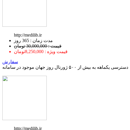
http://medilib.ir
ﻣﺪﺕ ﺯﻣﺎﻥ : 365 ﺭﻭﺯ
قیمت : 30,000,000 تومان
قیمت ویژه : 8,250,000تومان
سفارش
دسترسی یکماهه به بیش از ۵۰۰ ژورنال روز جهان موجود در سامانه
http://medilib.ir