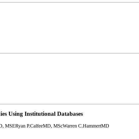
es Using Institutional Databases
D, MSERyan P.CalfeeMD, MScWarren C.HammertMD