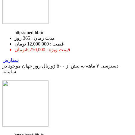
http://medilib.ir
ﻣﺪﺕ ﺯﻣﺎﻥ : 365 ﺭﻭﺯ
قیمت : 12,000,000 تومان
قیمت ویژه : 6,250,000تومان
سفارش
دسترسی ۳ ماهه به بیش از ۵۰۰ ژورنال روز جهان موجود در
سامانه