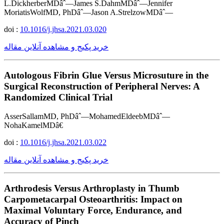
L.DickherberMDâˆ—James S.DahmMDâˆ—Jennifer
MoriatisWolfMD, PhDâˆ—Jason A.StrelzowMDâˆ—
doi :
10.1016/j.jhsa.2021.03.020
خرید پکیج و مشاهده آنلاین مقاله
Autologous Fibrin Glue Versus Microsuture in the
Surgical Reconstruction of Peripheral Nerves: A
Randomized Clinical Trial
AsserSallamMD, PhDâˆ—MohamedEldeebMDâˆ—
NohaKamelMDâ€
doi :
10.1016/j.jhsa.2021.03.022
خرید پکیج و مشاهده آنلاین مقاله
Arthrodesis Versus Arthroplasty in Thumb
Carpometacarpal Osteoarthritis: Impact on
Maximal Voluntary Force, Endurance, and
Accuracy of Pinch