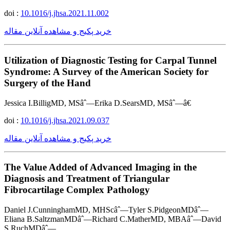
doi :
10.1016/j.jhsa.2021.11.002
خرید پکیج و مشاهده آنلاین مقاله
Utilization of Diagnostic Testing for Carpal Tunnel
Syndrome: A Survey of the American Society for
Surgery of the Hand
Jessica I.BilligMD, MSâˆ—Erika D.SearsMD, MSâˆ—â€
doi :
10.1016/j.jhsa.2021.09.037
خرید پکیج و مشاهده آنلاین مقاله
The Value Added of Advanced Imaging in the
Diagnosis and Treatment of Triangular
Fibrocartilage Complex Pathology
Daniel J.CunninghamMD, MHScâˆ—Tyler S.PidgeonMDâˆ—
Eliana B.SaltzmanMDâˆ—Richard C.MatherMD, MBAâˆ—David
S.RuchMDâˆ—