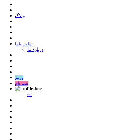
وبلاگ
ﺗﻤﺎﺱ ﺑﺎﻣﺎ
درباره ما
ورود
ثبت نام
en