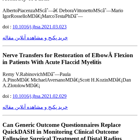
AlbertoPiacenzaMScâˆ—â€ DeboraVittonettoMScâˆ—Mario
IgorRosselloMDâ€¡MarcoTestaPhDâˆ—
doi :
10.1016/j.jhsa.2021.03.023
خرید پکیج و مشاهده آنلاین مقاله
Nerve Transfers for Restoration of ElbowÂ Flexion
in Patients With Acute Flaccid Myelitis
Remy V.RabinovichMDâˆ—Paula
A.PinoMDâ€ MichaelAversanoMDâ€¡Scott H.KozinMDâ€¡Dan
A.ZlotolowMDâ€¡
doi :
10.1016/j.jhsa.2021.02.029
خرید پکیج و مشاهده آنلاین مقاله
Can Generic Outcome Questionnaires Replace
QuickDASH in Monitoring Clinical Outcome
Following Surgical Treatment of Distal Radius