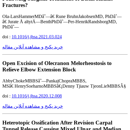
Fractures?
Ola-LarsHammerMDâˆ—â€ Rune BruhnJakobsenMD, PhDâˆ—
â€ Jurate Å altytÄ—BenthPhDâˆ—Per-HenrikRandsborgMD,
PhDâˆ—
doi :
10.1016/j.jhsa.2021.03.024
خرید پکیج و مشاهده آنلاین مقاله
Open Excision of Olecranon Melorheostosis to
Relieve Elbow Extension Block
AbbyChokeMBBSâˆ—PankajChopraMBBS,
MSâ€ HenrySoeharnoMBBSâ€¡Denny Tjiauw TjeonLieMBBSÂ§
doi :
10.1016/j.jhsa.2020.12.008
خرید پکیج و مشاهده آنلاین مقاله
Heterotopic Ossification After Revision Carpal
Tunnel Release Causing Mixed Ulnar and Median