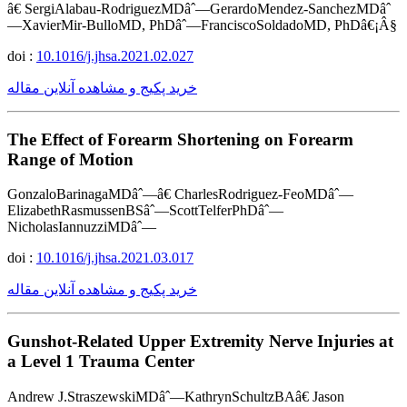
â€ SergiAlabau-RodriguezMDâˆ—GerardoMendez-SanchezMDâˆ
—XavierMir-BulloMD, PhDâˆ—FranciscoSoldadoMD, PhDâ€¡Â§
doi :
10.1016/j.jhsa.2021.02.027
خرید پکیج و مشاهده آنلاین مقاله
The Effect of Forearm Shortening on Forearm
Range of Motion
GonzaloBarinagaMDâˆ—â€ CharlesRodriguez-FeoMDâˆ—
ElizabethRasmussenBSâˆ—ScottTelferPhDâˆ—
NicholasIannuzziMDâˆ—
doi :
10.1016/j.jhsa.2021.03.017
خرید پکیج و مشاهده آنلاین مقاله
Gunshot-Related Upper Extremity Nerve Injuries at
a Level 1 Trauma Center
Andrew J.StraszewskiMDâˆ—KathrynSchultzBAâ€ Jason