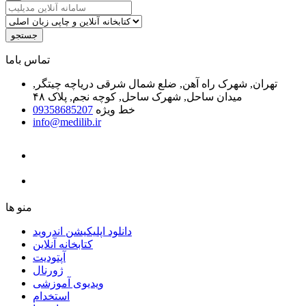
جستجو
ﺗﻤﺎﺱ ﺑﺎﻣﺎ
تهران, شهرک راه آهن, ضلع شمال شرقی دریاچه چیتگر,
میدان ساحل, شهرک ساحل, کوچه نجم, پلاک ۴۸
خط ویژه
09358685207
info@medilib.ir
ﻣﻨﻮ ﻫﺎ
دانلود اپلیکیشن اندروید
ﮐﺘﺎﺑﺨﺎﻧﻪ ﺁﻧﻼﯾﻦ
ﺁﭘﺘﻮﺩﯾﺖ
ﮊﻭﺭﻧﺎﻝ
ویدیوی آموزشی
استخدام