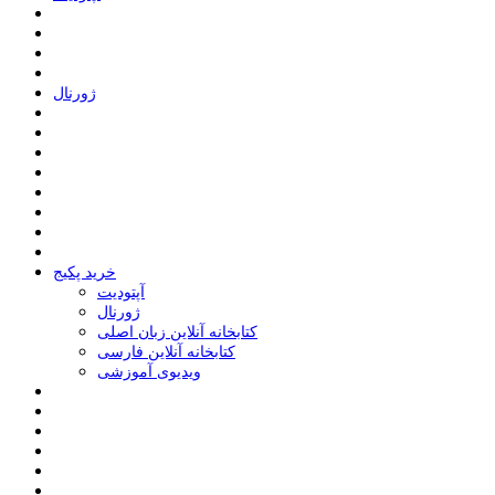
ﮊﻭﺭﻧﺎﻝ
خرید پکیج
ﺁﭘﺘﻮﺩﯾﺖ
ﮊﻭﺭﻧﺎﻝ
کتابخانه آنلاین زبان اصلی
کتابخانه آنلاین فارسی
ویدیوی آموزشی