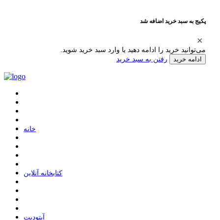
پکیج به سبد خرید اضافه شد
می‌توانید خرید را ادامه دهید یا وارد سبد خرید شوید.
رفتن به سبد خرید
ادامه خرید
ﺧﺎﻧﻪ
ﮐﺘﺎﺑﺨﺎﻧﻪ ﺁﻧﻼﯾﻦ
ﺁﭘﺘﻮﺩﯾﺖ