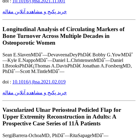
doi :
10.1016/j.jhsa.2021.11.001
خرید پکیج و مشاهده آنلاین مقاله
Longitudinal Analysis of Circulating Markers of
Bone Turnover Across Multiple Decades in
Osteoporotic Women
Sean E.SlavenMDâˆ—DevaveenaDeyPhDâ€ Bobby G.YowMDâˆ
—Kyle E.NappoMDâˆ—Daniel L.ChristensenMDâˆ—Daniel
I.BrooksPhDâ€¡Thomas A.DavisPhDâ€ Jonathan A.ForsbergMD,
PhDâˆ—Scott M.TintleMDâˆ—
doi :
10.1016/j.jhsa.2021.02.019
خرید پکیج و مشاهده آنلاین مقاله
Vascularized Ulnar Periosteal Pedicled Flap for
Upper Extremity Reconstruction in Adults: A
Prospective Case Series of 11Â Patients
SergiBarrera-OchoaMD, PhDâˆ—RitaSapageMDâˆ—