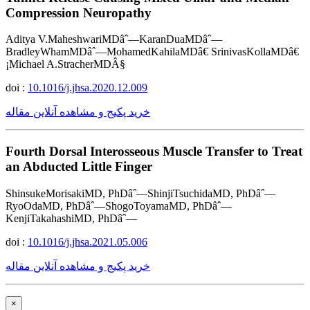
Compression Neuropathy
Aditya V.MaheshwariMDâˆ—KaranDuaMDâˆ—
BradleyWhamMDâˆ—MohamedKahilaMDâ€ SrinivasKollaMDâ€
¡Michael A.StracherMDÂ§
doi :
10.1016/j.jhsa.2020.12.009
خرید پکیج و مشاهده آنلاین مقاله
Fourth Dorsal Interosseous Muscle Transfer to Treat
an Abducted Little Finger
ShinsukeMorisakiMD, PhDâˆ—ShinjiTsuchidaMD, PhDâˆ—
RyoOdaMD, PhDâˆ—ShogoToyamaMD, PhDâˆ—
KenjiTakahashiMD, PhDâˆ—
doi :
10.1016/j.jhsa.2021.05.006
خرید پکیج و مشاهده آنلاین مقاله
×