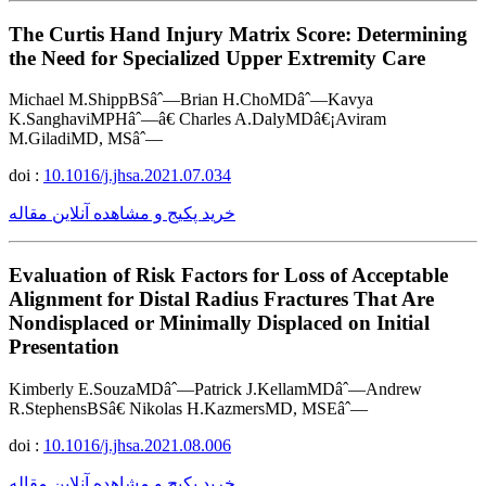
The Curtis Hand Injury Matrix Score: Determining
the Need for Specialized Upper Extremity Care
Michael M.ShippBSâˆ—Brian H.ChoMDâˆ—Kavya
K.SanghaviMPHâˆ—â€ Charles A.DalyMDâ€¡Aviram
M.GiladiMD, MSâˆ—
doi :
10.1016/j.jhsa.2021.07.034
خرید پکیج و مشاهده آنلاین مقاله
Evaluation of Risk Factors for Loss of Acceptable
Alignment for Distal Radius Fractures That Are
Nondisplaced or Minimally Displaced on Initial
Presentation
Kimberly E.SouzaMDâˆ—Patrick J.KellamMDâˆ—Andrew
R.StephensBSâ€ Nikolas H.KazmersMD, MSEâˆ—
doi :
10.1016/j.jhsa.2021.08.006
خرید پکیج و مشاهده آنلاین مقاله