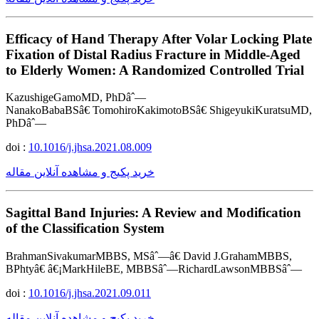
Efficacy of Hand Therapy After Volar Locking Plate
Fixation of Distal Radius Fracture in Middle-Aged
to Elderly Women: A Randomized Controlled Trial
KazushigeGamoMD, PhDâˆ—
NanakoBabaBSâ€ TomohiroKakimotoBSâ€ ShigeyukiKuratsuMD,
PhDâˆ—
doi :
10.1016/j.jhsa.2021.08.009
خرید پکیج و مشاهده آنلاین مقاله
Sagittal Band Injuries: A Review and Modification
of the Classification System
BrahmanSivakumarMBBS, MSâˆ—â€ David J.GrahamMBBS,
BPhtyâ€ â€¡MarkHileBE, MBBSâˆ—RichardLawsonMBBSâˆ—
doi :
10.1016/j.jhsa.2021.09.011
خرید پکیج و مشاهده آنلاین مقاله