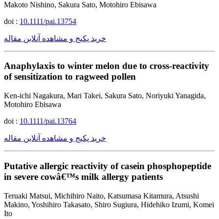
Makoto Nishino, Sakura Sato, Motohiro Ebisawa
doi :
10.1111/pai.13754
خرید پکیج و مشاهده آنلاین مقاله
Anaphylaxis to winter melon due to cross-reactivity
of sensitization to ragweed pollen
Ken-ichi Nagakura, Mari Takei, Sakura Sato, Noriyuki Yanagida,
Motohiro Ebisawa
doi :
10.1111/pai.13764
خرید پکیج و مشاهده آنلاین مقاله
Putative allergic reactivity of casein phosphopeptide
in severe cowâ€™s milk allergy patients
Teruaki Matsui, Michihiro Naito, Katsumasa Kitamura, Atsushi
Makino, Yoshihiro Takasato, Shiro Sugiura, Hidehiko Izumi, Komei
Ito