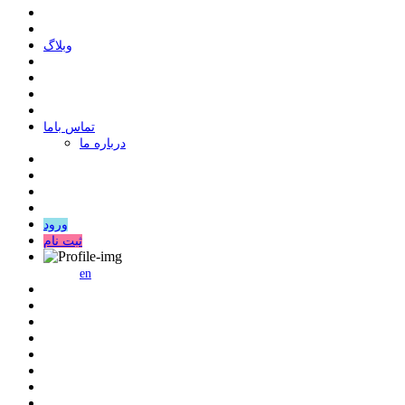
وبلاگ
ﺗﻤﺎﺱ ﺑﺎﻣﺎ
درباره ما
ورود
ثبت نام
en