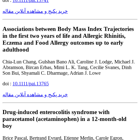
doi :
10.1111/pai.13741
خرید پکیج و مشاهده آنلاین مقاله
Associations between Body Mass Index Trajectories
in the first two years of life and Allergic Rhinitis,
Eczema and Food Allergy outcomes up to early
adulthood
Chia-Lun Chang, Gulshan Bano Ali, Caroline J. Lodge, Michael J.
Abramson, Bircan Erbas, Mimi L. K. Tang, Cecilie Svanes, Dinh
Son Bui, Shyamali C. Dharmage, Adrian J. Lowe
doi :
10.1111/pai.13765
خرید پکیج و مشاهده آنلاین مقاله
Drug-induced enterocolitis syndrome with
paracetamol (acetaminophen) in a 12-month-old
boy
Brice Pascal, Bertrand Evrard, Etienne Merlin, Carole Egron,