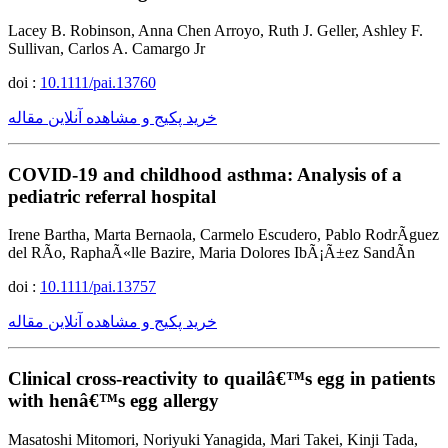
Lacey B. Robinson, Anna Chen Arroyo, Ruth J. Geller, Ashley F.
Sullivan, Carlos A. Camargo Jr
doi :
10.1111/pai.13760
خرید پکیج و مشاهده آنلاین مقاله
COVID-19 and childhood asthma: Analysis of a
pediatric referral hospital
Irene Bartha, Marta Bernaola, Carmelo Escudero, Pablo RodrÃ­guez
del RÃ­o, RaphaÃ«lle Bazire, Maria Dolores IbÃ¡Ã±ez SandÃ­n
doi :
10.1111/pai.13757
خرید پکیج و مشاهده آنلاین مقاله
Clinical cross-reactivity to quailâ€™s egg in patients
with henâ€™s egg allergy
Masatoshi Mitomori, Noriyuki Yanagida, Mari Takei, Kinji Tada,