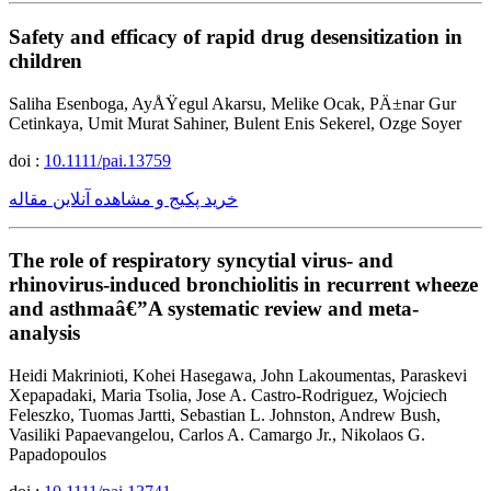
Safety and efficacy of rapid drug desensitization in
children
Saliha Esenboga, AyÅŸegul Akarsu, Melike Ocak, PÄ±nar Gur
Cetinkaya, Umit Murat Sahiner, Bulent Enis Sekerel, Ozge Soyer
doi :
10.1111/pai.13759
خرید پکیج و مشاهده آنلاین مقاله
The role of respiratory syncytial virus- and
rhinovirus-induced bronchiolitis in recurrent wheeze
and asthmaâ€”A systematic review and meta-
analysis
Heidi Makrinioti, Kohei Hasegawa, John Lakoumentas, Paraskevi
Xepapadaki, Maria Tsolia, Jose A. Castro-Rodriguez, Wojciech
Feleszko, Tuomas Jartti, Sebastian L. Johnston, Andrew Bush,
Vasiliki Papaevangelou, Carlos A. Camargo Jr., Nikolaos G.
Papadopoulos