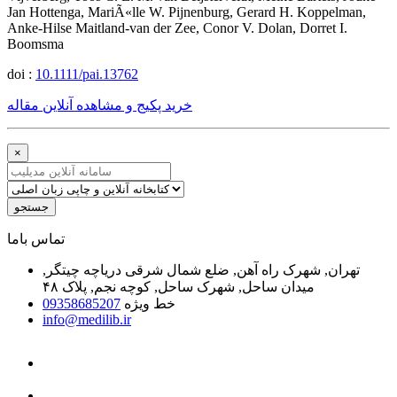
Jan Hottenga, MariÃ«lle W. Pijnenburg, Gerard H. Koppelman,
Anke-Hilse Maitland-van der Zee, Conor V. Dolan, Dorret I.
Boomsma
doi :
10.1111/pai.13762
خرید پکیج و مشاهده آنلاین مقاله
×
جستجو
ﺗﻤﺎﺱ ﺑﺎﻣﺎ
تهران, شهرک راه آهن, ضلع شمال شرقی دریاچه چیتگر,
میدان ساحل, شهرک ساحل, کوچه نجم, پلاک ۴۸
خط ویژه
09358685207
info@medilib.ir