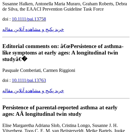
Susanne Halken, Antonella Maria Muraro, Graham Roberts, Debra
de Silva, the EAACI Prevention Guideline Task Force
doi :
10.1111/pai.13758
خرید پکیج و مشاهده آنلاین مقاله
Editorial comments on: â€œPersistence of asthma-
like symptoms at early ages: A longitudinal twin
studyâ€�
Pasquale Comberiati, Carmen Riggioni
doi :
10.1111/pai.13763
خرید پکیج و مشاهده آنلاین مقاله
Persistence of parental-reported asthma at early
ages: AÂ longitudinal twin study
Elise Margaretha Adriana Slob, Cristina Longo, Susanne J. H.
Vijverberg, Toos C. E. M. van Beijsterveldt, Meike Bartels, Jouke