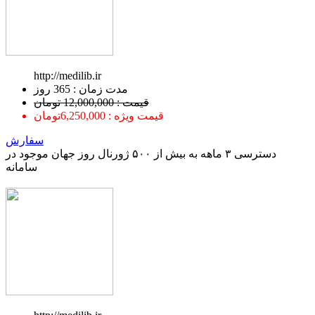
http://medilib.ir
ﻣﺪﺕ ﺯﻣﺎﻥ : 365 ﺭﻭﺯ
قیمت : 12,000,000 تومان
قیمت ویژه : 6,250,000تومان
سفارش
دسترسی ۳ ماهه به بیش از ۵۰۰ ژورنال روز جهان موجود در
سامانه