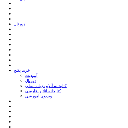
ﮊﻭﺭﻧﺎﻝ
خرید پکیج
ﺁﭘﺘﻮﺩﯾﺖ
ﮊﻭﺭﻧﺎﻝ
کتابخانه آنلاین زبان اصلی
کتابخانه آنلاین فارسی
ویدیوی آموزشی