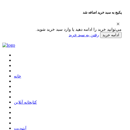
پکیج به سبد خرید اضافه شد
می‌توانید خرید را ادامه دهید یا وارد سبد خرید شوید.
رفتن به سبد خرید
ادامه خرید
ﺧﺎﻧﻪ
ﮐﺘﺎﺑﺨﺎﻧﻪ ﺁﻧﻼﯾﻦ
ﺁﭘﺘﻮﺩﯾﺖ