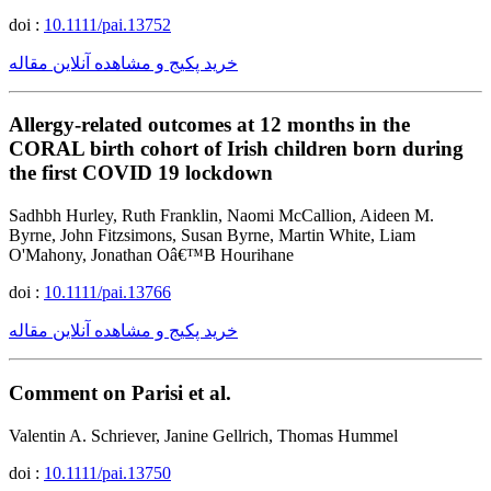
doi :
10.1111/pai.13752
خرید پکیج و مشاهده آنلاین مقاله
Allergy-related outcomes at 12 months in the
CORAL birth cohort of Irish children born during
the first COVID 19 lockdown
Sadhbh Hurley, Ruth Franklin, Naomi McCallion, Aideen M.
Byrne, John Fitzsimons, Susan Byrne, Martin White, Liam
O'Mahony, Jonathan Oâ€™B Hourihane
doi :
10.1111/pai.13766
خرید پکیج و مشاهده آنلاین مقاله
Comment on Parisi et al.
Valentin A. Schriever, Janine Gellrich, Thomas Hummel
doi :
10.1111/pai.13750