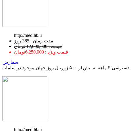
http://medilib.ir
ﻣﺪﺕ ﺯﻣﺎﻥ : 365 ﺭﻭﺯ
قیمت : 12,000,000 تومان
قیمت ویژه : 6,250,000تومان
سفارش
دسترسی ۳ ماهه به بیش از ۵۰۰ ژورنال روز جهان موجود در سامانه
http://medilib.ir