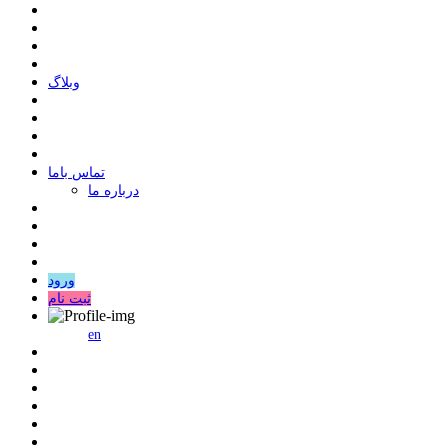
وبلاگ
ﺗﻤﺎﺱ ﺑﺎﻣﺎ
درباره ما
ورود
ثبت نام
en