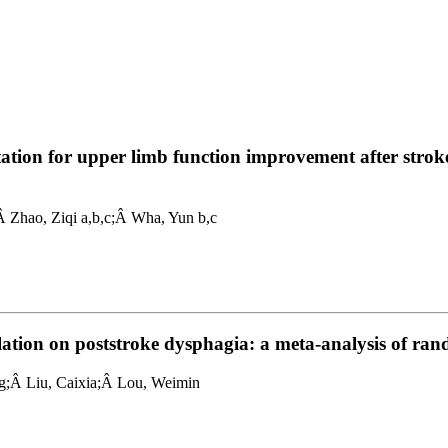
itation for upper limb function improvement after strok
Â Zhao, Ziqi a,b,c;Â Wha, Yun b,c
ulation on poststroke dysphagia: a meta-analysis of rand
ng;Â Liu, Caixia;Â Lou, Weimin