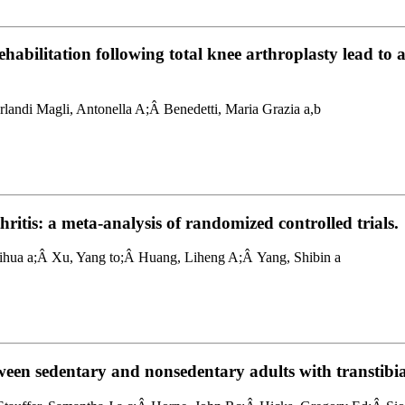
ehabilitation following total knee arthroplasty lead to
andi Magli, Antonella A;Â Benedetti, Maria Grazia a,b
thritis: a meta-analysis of randomized controlled trials.
ihua a;Â Xu, Yang to;Â Huang, Liheng A;Â Yang, Shibin a
ween sedentary and nonsedentary adults with transtibi