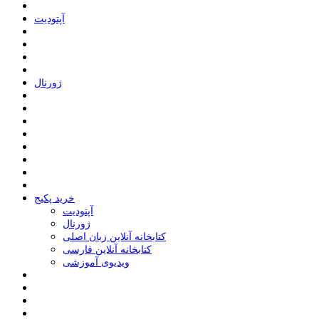
ﺁﭘﺘﻮﺩﯾﺖ
ﮊﻭﺭﻧﺎﻝ
خرید پکیج
ﺁﭘﺘﻮﺩﯾﺖ
ﮊﻭﺭﻧﺎﻝ
کتابخانه آنلاین زبان اصلی
کتابخانه آنلاین فارسی
ویدیوی آموزشی