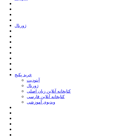
ﮊﻭﺭﻧﺎﻝ
خرید پکیج
ﺁﭘﺘﻮﺩﯾﺖ
ﮊﻭﺭﻧﺎﻝ
کتابخانه آنلاین زبان اصلی
کتابخانه آنلاین فارسی
ویدیوی آموزشی