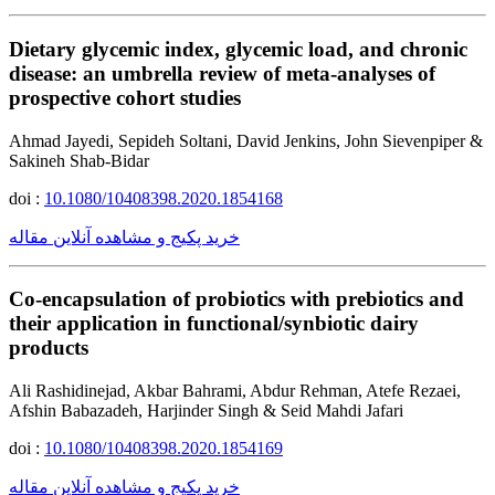
Dietary glycemic index, glycemic load, and chronic
disease: an umbrella review of meta-analyses of
prospective cohort studies
Ahmad Jayedi, Sepideh Soltani, David Jenkins, John Sievenpiper &
Sakineh Shab-Bidar
doi :
10.1080/10408398.2020.1854168
خرید پکیج و مشاهده آنلاین مقاله
Co-encapsulation of probiotics with prebiotics and
their application in functional/synbiotic dairy
products
Ali Rashidinejad, Akbar Bahrami, Abdur Rehman, Atefe Rezaei,
Afshin Babazadeh, Harjinder Singh & Seid Mahdi Jafari
doi :
10.1080/10408398.2020.1854169
خرید پکیج و مشاهده آنلاین مقاله