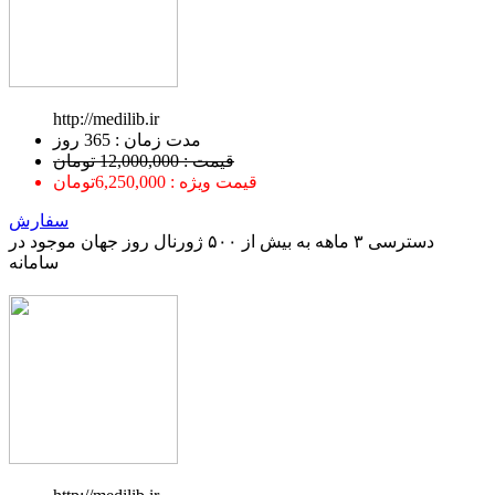
http://medilib.ir
ﻣﺪﺕ ﺯﻣﺎﻥ : 365 ﺭﻭﺯ
قیمت : 12,000,000 تومان
قیمت ویژه : 6,250,000تومان
سفارش
دسترسی ۳ ماهه به بیش از ۵۰۰ ژورنال روز جهان موجود در
سامانه