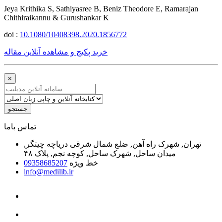
Jeya Krithika S, Sathiyasree B, Beniz Theodore E, Ramarajan
Chithiraikannu & Gurushankar K
doi :
10.1080/10408398.2020.1856772
خرید پکیج و مشاهده آنلاین مقاله
×
جستجو
ﺗﻤﺎﺱ ﺑﺎﻣﺎ
تهران, شهرک راه آهن, ضلع شمال شرقی دریاچه چیتگر,
میدان ساحل, شهرک ساحل, کوچه نجم, پلاک ۴۸
خط ویژه
09358685207
info@medilib.ir