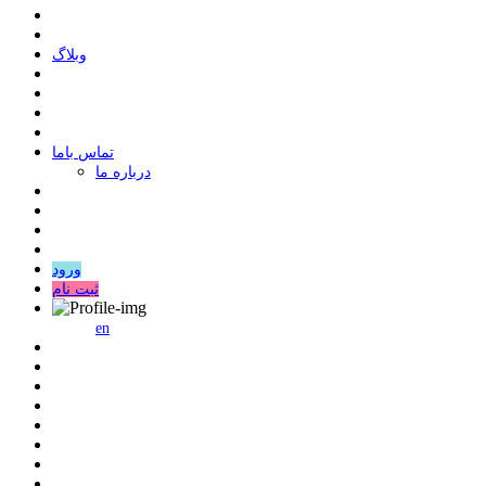
وبلاگ
ﺗﻤﺎﺱ ﺑﺎﻣﺎ
درباره ما
ورود
ثبت نام
en