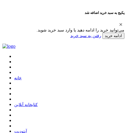
پکیج به سبد خرید اضافه شد
می‌توانید خرید را ادامه دهید یا وارد سبد خرید شوید.
رفتن به سبد خرید
ادامه خرید
ﺧﺎﻧﻪ
ﮐﺘﺎﺑﺨﺎﻧﻪ ﺁﻧﻼﯾﻦ
ﺁﭘﺘﻮﺩﯾﺖ