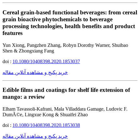
Cereal grain-based functional beverages: from cereal
grain bioactive phytochemicals to beverage
processing technologies, health benefits and product
features
Yun Xiong, Pangzhen Zhang, Robyn Dorothy Warner, Shuibao
Shen & Zhongxiang Fang
doi :
10.1080/10408398.2020.1853037
خرید پکیج و مشاهده آنلاین مقاله
Edible films and coatings for shelf life extension of
mango: a review
Elham Tavassoli-Kafrani, Mala Villaddara Gamage, Ludovic F.
DumÃ©e, Lingxue Kong & Shuaifei Zhao
doi :
10.1080/10408398.2020.1853038
خرید پکیج و مشاهده آنلاین مقاله