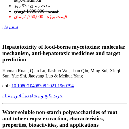
http://medilib.ir
ﻣﺪﺕ ﺯﻣﺎﻥ : 93 ﺭﻭﺯ
قیمت : 4,000,000 تومان
قیمت ویژه : 1,750,000تومان
سفارش
Hepatotoxicity of food-borne mycotoxins: molecular
mechanism, anti-hepatotoxic medicines and target
prediction
Haonan Ruan, Qian Lu, Jiashuo Wu, Jiaan Qin, Ming Sui, Xinqi
Sun, Yue Shi, Jiaoyang Luo & Meihua Yang
doi :
10.1080/10408398.2021.1960794
خرید پکیج و مشاهده آنلاین مقاله
Water-soluble non-starch polysaccharides of root
and tuber crops: extraction, characteristics,
properties, bioactivities, and applications