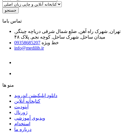
جستجو
ﺗﻤﺎﺱ ﺑﺎﻣﺎ
تهران, شهرک راه آهن, ضلع شمال شرقی دریاچه چیتگر,
میدان ساحل, شهرک ساحل, کوچه نجم, پلاک ۴۸
خط ویژه
09358685207
info@medilib.ir
ﻣﻨﻮ ﻫﺎ
دانلود اپلیکیشن اندروید
ﮐﺘﺎﺑﺨﺎﻧﻪ ﺁﻧﻼﯾﻦ
ﺁﭘﺘﻮﺩﯾﺖ
ﮊﻭﺭﻧﺎﻝ
ویدیوی آموزشی
استخدام
درباره ما