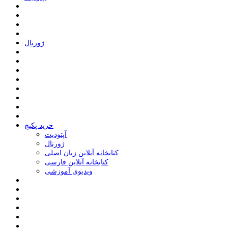
ﮊﻭﺭﻧﺎﻝ
خرید پکیج
ﺁﭘﺘﻮﺩﯾﺖ
ﮊﻭﺭﻧﺎﻝ
کتابخانه آنلاین زبان اصلی
کتابخانه آنلاین فارسی
ویدیوی آموزشی