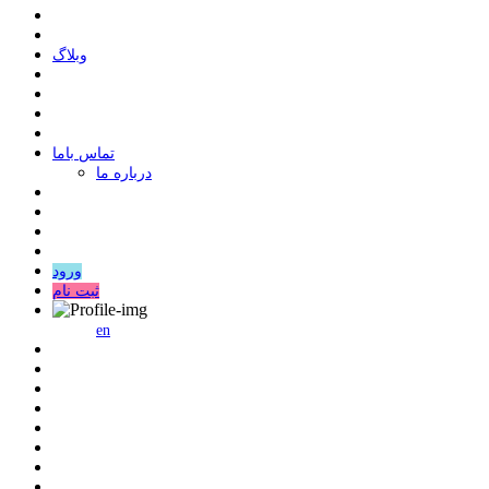
وبلاگ
ﺗﻤﺎﺱ ﺑﺎﻣﺎ
درباره ما
ورود
ثبت نام
en