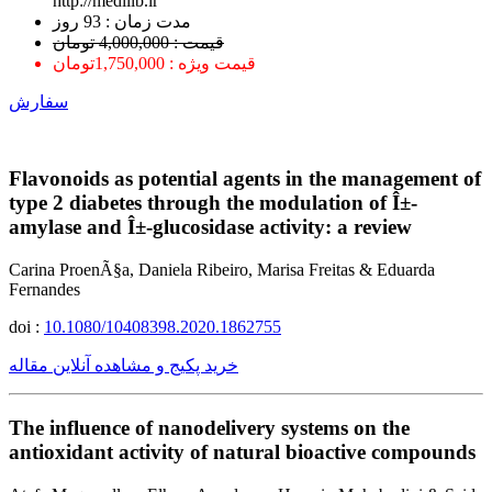
http://medilib.ir
ﻣﺪﺕ ﺯﻣﺎﻥ : 93 ﺭﻭﺯ
قیمت : 4,000,000 تومان
قیمت ویژه : 1,750,000تومان
سفارش
Flavonoids as potential agents in the management of
type 2 diabetes through the modulation of Î±-
amylase and Î±-glucosidase activity: a review
Carina ProenÃ§a, Daniela Ribeiro, Marisa Freitas & Eduarda
Fernandes
doi :
10.1080/10408398.2020.1862755
خرید پکیج و مشاهده آنلاین مقاله
The influence of nanodelivery systems on the
antioxidant activity of natural bioactive compounds