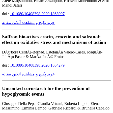
Atefe Maqsoudlou, Elham Assadpour, Hossein Mohebodini & Seid
Mahdi Jafari
doi :
10.1080/10408398.2020.1863907
خرید پکیج و مشاهده آنلاین مقاله
Saffron bioactives crocin, crocetin and safranal:
effect on oxidative stress and mechanisms of action
DÃ©bora CerdÃ¡-Bernad, EstefanÃ­a Valero-Cases, JoaquÃ­n-
JuliÃ¡n Pastor & MarÃ­a JosÃ© Frutos
doi :
10.1080/10408398.2020.1864279
خرید پکیج و مشاهده آنلاین مقاله
Uncooked cornstarch for the prevention of
hypoglycemic events
Giuseppe Della Pepa, Claudia Vetrani, Roberta Lupoli, Elena
Massimino, Erminia Lembo, Gabriele Riccardi & Brunella Capaldo