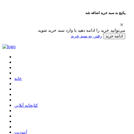
پکیج به سبد خرید اضافه شد
می‌توانید خرید را ادامه دهید یا وارد سبد خرید شوید.
رفتن به سبد خرید
ادامه خرید
ﺧﺎﻧﻪ
ﮐﺘﺎﺑﺨﺎﻧﻪ ﺁﻧﻼﯾﻦ
ﺁﭘﺘﻮﺩﯾﺖ