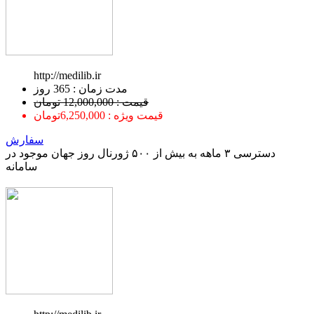
http://medilib.ir
ﻣﺪﺕ ﺯﻣﺎﻥ : 365 ﺭﻭﺯ
قیمت : 12,000,000 تومان
قیمت ویژه : 6,250,000تومان
سفارش
دسترسی ۳ ماهه به بیش از ۵۰۰ ژورنال روز جهان موجود در
سامانه