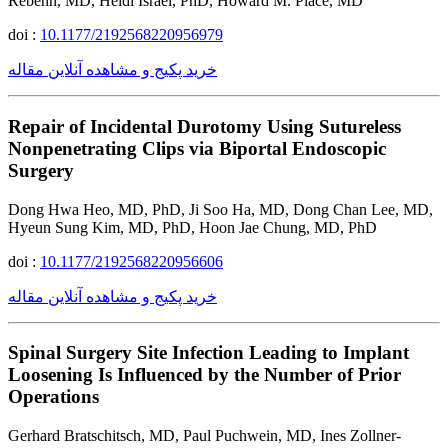
Rebehn, MD, Heidi Israel, PhD, Howard M. Place, MD
doi :
10.1177/2192568220956979
خرید پکیج و مشاهده آنلاین مقاله
Repair of Incidental Durotomy Using Sutureless
Nonpenetrating Clips via Biportal Endoscopic
Surgery
Dong Hwa Heo, MD, PhD, Ji Soo Ha, MD, Dong Chan Lee, MD,
Hyeun Sung Kim, MD, PhD, Hoon Jae Chung, MD, PhD
doi :
10.1177/2192568220956606
خرید پکیج و مشاهده آنلاین مقاله
Spinal Surgery Site Infection Leading to Implant
Loosening Is Influenced by the Number of Prior
Operations
Gerhard Bratschitsch, MD, Paul Puchwein, MD, Ines Zollner-