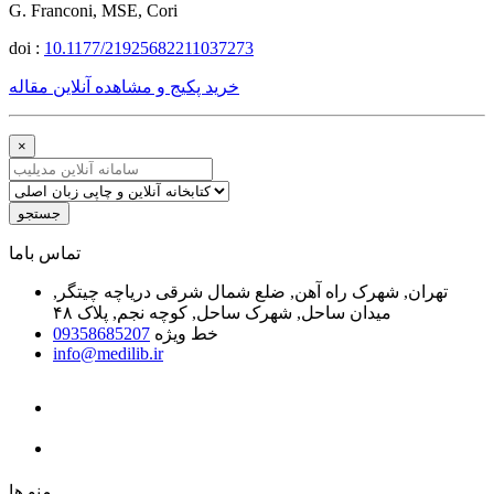
G. Franconi, MSE, Cori
doi :
10.1177/21925682211037273
خرید پکیج و مشاهده آنلاین مقاله
×
جستجو
ﺗﻤﺎﺱ ﺑﺎﻣﺎ
تهران, شهرک راه آهن, ضلع شمال شرقی دریاچه چیتگر,
میدان ساحل, شهرک ساحل, کوچه نجم, پلاک ۴۸
خط ویژه
09358685207
info@medilib.ir
ﻣﻨﻮ ﻫﺎ