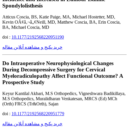
Spondylolisthesis
Atticus Coscia, BS, Katie Paige, MA, Michael Hostetter, MD,
Kevin OÃ¢â‚¬â„¢Neill, MD, Matthew Coscia, BA, Erin Coscia,
BA, Michael Coscia, MD
doi :
10.1177/2192568220951190
خرید پکیج و مشاهده آنلاین مقاله
Do Intraoperative Neurophysiological Changes
During Decompressive Surgery for Cervical
Myeloradiculopathy Affect Functional Outcome? A
Prospective Study
Keyur Kantilal Akbari, M.S Orthopedics, Vigneshwara Badikillaya,
M.S Orthopedics, Muralidharan Venkatesan, MRCS (Ed) MCh
(Orth) FRCS (Tr&Orth), Sajan
doi :
10.1177/2192568220951779
خرید پکیج و مشاهده آنلاین مقاله