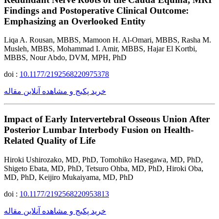
Findings and Postoperative Clinical Outcome:
Emphasizing an Overlooked Entity
Liqa A. Rousan, MBBS, Mamoon H. Al-Omari, MBBS, Rasha M.
Musleh, MBBS, Mohammad I. Amir, MBBS, Hajar El Kortbi,
MBBS, Nour Abdo, DVM, MPH, PhD
doi :
10.1177/2192568220975378
خرید پکیج و مشاهده آنلاین مقاله
Impact of Early Intervertebral Osseous Union After
Posterior Lumbar Interbody Fusion on Health-
Related Quality of Life
Hiroki Ushirozako, MD, PhD, Tomohiko Hasegawa, MD, PhD,
Shigeto Ebata, MD, PhD, Tetsuro Ohba, MD, PhD, Hiroki Oba,
MD, PhD, Keijiro Mukaiyama, MD, PhD
doi :
10.1177/2192568220953813
خرید پکیج و مشاهده آنلاین مقاله