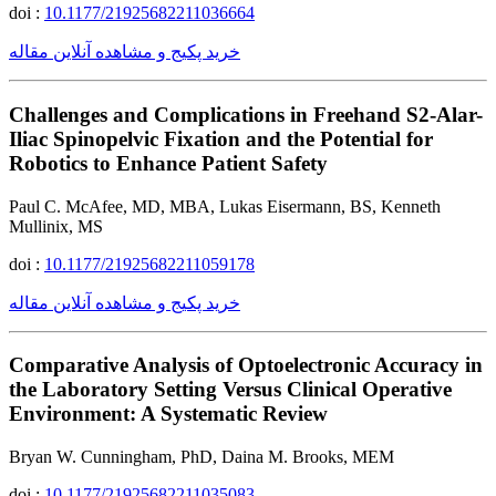
doi :
10.1177/21925682211036664
خرید پکیج و مشاهده آنلاین مقاله
Challenges and Complications in Freehand S2-Alar-
Iliac Spinopelvic Fixation and the Potential for
Robotics to Enhance Patient Safety
Paul C. McAfee, MD, MBA, Lukas Eisermann, BS, Kenneth
Mullinix, MS
doi :
10.1177/21925682211059178
خرید پکیج و مشاهده آنلاین مقاله
Comparative Analysis of Optoelectronic Accuracy in
the Laboratory Setting Versus Clinical Operative
Environment: A Systematic Review
Bryan W. Cunningham, PhD, Daina M. Brooks, MEM
doi :
10.1177/21925682211035083