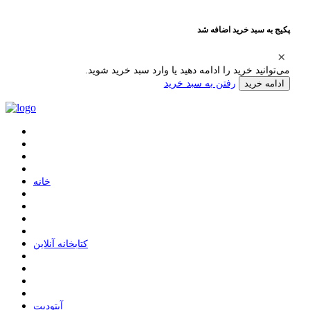
پکیج به سبد خرید اضافه شد
می‌توانید خرید را ادامه دهید یا وارد سبد خرید شوید.
رفتن به سبد خرید
ادامه خرید
ﺧﺎﻧﻪ
ﮐﺘﺎﺑﺨﺎﻧﻪ ﺁﻧﻼﯾﻦ
ﺁﭘﺘﻮﺩﯾﺖ