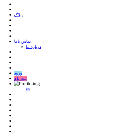
وبلاگ
ﺗﻤﺎﺱ ﺑﺎﻣﺎ
درباره ما
ورود
ثبت نام
en