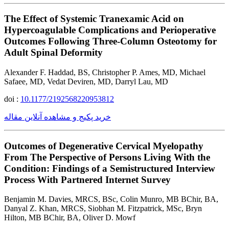
The Effect of Systemic Tranexamic Acid on
Hypercoagulable Complications and Perioperative
Outcomes Following Three-Column Osteotomy for
Adult Spinal Deformity
Alexander F. Haddad, BS, Christopher P. Ames, MD, Michael
Safaee, MD, Vedat Deviren, MD, Darryl Lau, MD
doi :
10.1177/2192568220953812
خرید پکیج و مشاهده آنلاین مقاله
Outcomes of Degenerative Cervical Myelopathy
From The Perspective of Persons Living With the
Condition: Findings of a Semistructured Interview
Process With Partnered Internet Survey
Benjamin M. Davies, MRCS, BSc, Colin Munro, MB BChir, BA,
Danyal Z. Khan, MRCS, Siobhan M. Fitzpatrick, MSc, Bryn
Hilton, MB BChir, BA, Oliver D. Mowf