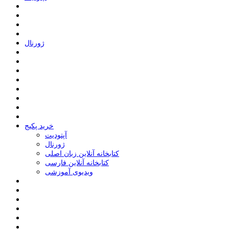
ﮊﻭﺭﻧﺎﻝ
خرید پکیج
ﺁﭘﺘﻮﺩﯾﺖ
ﮊﻭﺭﻧﺎﻝ
کتابخانه آنلاین زبان اصلی
کتابخانه آنلاین فارسی
ویدیوی آموزشی