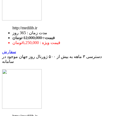
http://medilib.ir
ﻣﺪﺕ ﺯﻣﺎﻥ : 365 ﺭﻭﺯ
قیمت : 12,000,000 تومان
قیمت ویژه : 6,250,000تومان
سفارش
دسترسی ۳ ماهه به بیش از ۵۰۰ ژورنال روز جهان موجود در
سامانه