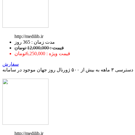
http://medilib.ir
ﻣﺪﺕ ﺯﻣﺎﻥ : 365 ﺭﻭﺯ
قیمت : 12,000,000 تومان
قیمت ویژه : 6,250,000تومان
سفارش
دسترسی ۳ ماهه به بیش از ۵۰۰ ژورنال روز جهان موجود در سامانه
http://medilib.ir