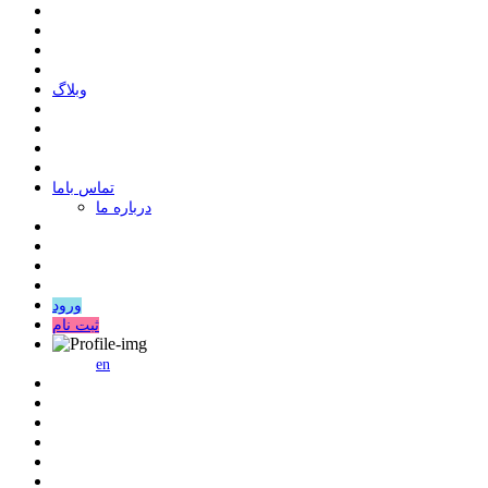
وبلاگ
ﺗﻤﺎﺱ ﺑﺎﻣﺎ
درباره ما
ورود
ثبت نام
en