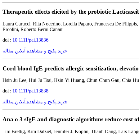
Therapeutic effects elicited by the probiotic Lacticas
Laura Carucci, Rita Nocerino, Lorella Paparo, Francesca De Filippi
Ercolini, Roberto Berni Canani
doi :
10.1111/pai.13836
خرید پکیج و مشاهده آنلاین مقاله
Cord blood IgE predicts allergic sensitization, elevati
Hsin-Ju Lee, Hui-Ju Tsai, Hsin-Yi Huang, Chun-Chun Gau, Chia-H
doi :
10.1111/pai.13838
خرید پکیج و مشاهده آنلاین مقاله
Ana o 3 sIgE and diagnostic algorithms reduce cost of
Tim Brettig, Kim Dalziel, Jennifer J. Koplin, Thanh Dang, Lars Lange