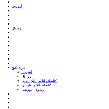
ﺁﭘﺘﻮﺩﯾﺖ
ﮊﻭﺭﻧﺎﻝ
خرید پکیج
ﺁﭘﺘﻮﺩﯾﺖ
ﮊﻭﺭﻧﺎﻝ
کتابخانه آنلاین زبان اصلی
کتابخانه آنلاین فارسی
ویدیوی آموزشی