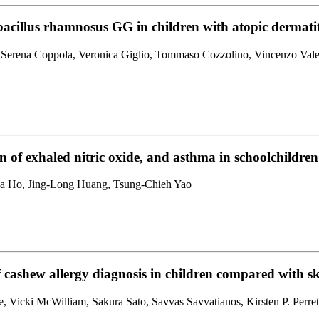
eibacillus rhamnosus GG in children with atopic dermatit
s, Serena Coppola, Veronica Giglio, Tommaso Cozzolino, Vincenzo Val
on of exhaled nitric oxide, and asthma in schoolchildren
ua Ho, Jing-Long Huang, Tsung-Chieh Yao
 cashew allergy diagnosis in children compared with sk
, Vicki McWilliam, Sakura Sato, Savvas Savvatianos, Kirsten P. Perret