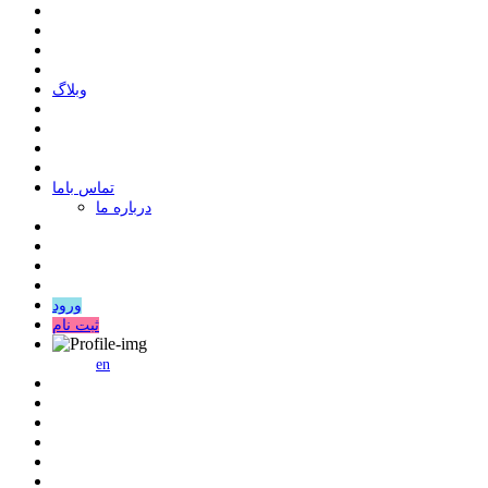
وبلاگ
ﺗﻤﺎﺱ ﺑﺎﻣﺎ
درباره ما
ورود
ثبت نام
en