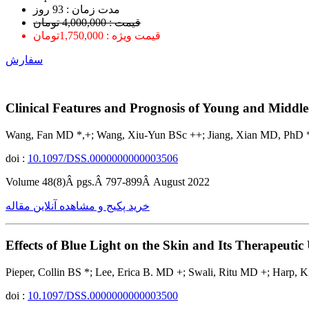
ﻣﺪﺕ ﺯﻣﺎﻥ : 93 ﺭﻭﺯ
قیمت : 4,000,000 تومان
قیمت ویژه : 1,750,000تومان
سفارش
Clinical Features and Prognosis of Young and Midd
Wang, Fan MD *,+; Wang, Xiu-Yun BSc ++; Jiang, Xian MD, PhD 
doi :
10.1097/DSS.0000000000003506
Volume 48(8)Â pgs.Â 797-899Â August 2022
خرید پکیج و مشاهده آنلاین مقاله
Effects of Blue Light on the Skin and Its Therapeut
Pieper, Collin BS *; Lee, Erica B. MD +; Swali, Ritu MD +; Harp
doi :
10.1097/DSS.0000000000003500