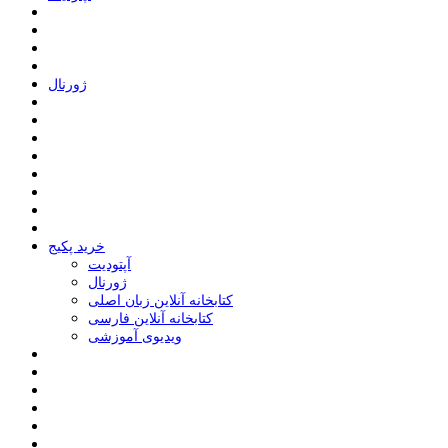
ﮊﻭﺭﻧﺎﻝ
خرید پکیج
ﺁﭘﺘﻮﺩﯾﺖ
ﮊﻭﺭﻧﺎﻝ
کتابخانه آنلاین زبان اصلی
کتابخانه آنلاین فارسی
ویدیوی آموزشی