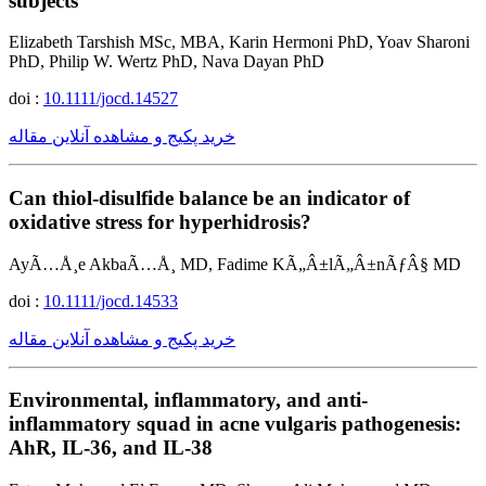
subjects
Elizabeth Tarshish MSc, MBA, Karin Hermoni PhD, Yoav Sharoni
PhD, Philip W. Wertz PhD, Nava Dayan PhD
doi :
10.1111/jocd.14527
خرید پکیج و مشاهده آنلاین مقاله
Can thiol-disulfide balance be an indicator of
oxidative stress for hyperhidrosis?
AyÃ…Å¸e AkbaÃ…Å¸ MD, Fadime KÃ„Â±lÃ„Â±nÃƒÂ§ MD
doi :
10.1111/jocd.14533
خرید پکیج و مشاهده آنلاین مقاله
Environmental, inflammatory, and anti-
inflammatory squad in acne vulgaris pathogenesis:
AhR, IL-36, and IL-38