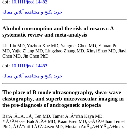
doi :
10.1111/jocd.14482
خرید پکیج و مشاهده آنلاین مقاله
Alcohol consumption and the risk of rosacea: A
systematic review and meta-analysis
Lin Liu MD, Yuzhou Xue MD, Yangmei Chen MD, Yihuan Pu
MD, Yujie Zhang MD, Lingzhao Zhang MD, Xinyi Shao MD, Jiayi
Chen MD, Jin Chen PhD
doi :
10.1111/jocd.14483
خرید پکیج و مشاهده آنلاین مقاله
The place of B-mode ultrasonography, shear-wave
elastography, and superb microvascular imaging in
the pre-diagnosis of androgenetic alopecia
BarÃ„Â±Ã…Å¸ Ten MD, Tamer Ã„Â°rfan Kaya MD,
YÃƒÂ¼ksel BalcÃ„Â± MD, Kaan Esen MD, GÃƒÂ¼lhan Temel
PhD, ÃƒÅ“mit TÃƒÂ¼rsen MD, Mustafa AnÃ„Â±l YÃ„Â±lmaz