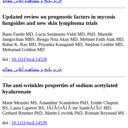
خرید پکیج و مشاهده آنلاین مقاله
Updated review on prognostic factors in mycosis
fungoides and new skin lymphoma trials
Banu Farabi MD, Lucia Seminario-Vidal MD, PhD, Marielle
Jamgochian MBS, Bengu Nisa Akay MD, Mehmet Fatih Atak MD,
Babar K. Rao MD, Priyanka Karagaiah MD, Stephan Grabbe MD,
Mohamad Goldust MD
doi :
10.1111/jocd.14528
خرید پکیج و مشاهده آنلاین مقاله
The anti-wrinkles properties of sodium acetylated
hyaluronate
Marie Meunier MS, Amandine Scandolera PhD, Emilie Chapuis
BS, Laura Lapierre BS, JÃƒÂ©rÃƒÂ´me SandrÃƒÂ© MD,
Gerhard Brunner PhD, Martin Lovchik PhD, Romain Reynaud MS
doi :
10.1111/jocd.14539