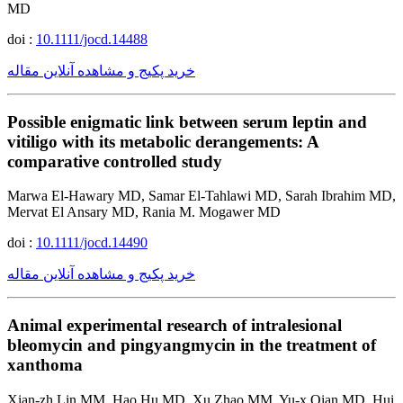
MD
doi :
10.1111/jocd.14488
خرید پکیج و مشاهده آنلاین مقاله
Possible enigmatic link between serum leptin and
vitiligo with its metabolic derangements: A
comparative controlled study
Marwa El-Hawary MD, Samar El-Tahlawi MD, Sarah Ibrahim MD,
Mervat El Ansary MD, Rania M. Mogawer MD
doi :
10.1111/jocd.14490
خرید پکیج و مشاهده آنلاین مقاله
Animal experimental research of intralesional
bleomycin and pingyangmycin in the treatment of
xanthoma
Xian-zh Lin MM, Hao Hu MD, Xu Zhao MM, Yu-x Qian MD, Hui