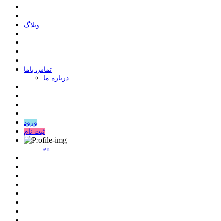
وبلاگ
ﺗﻤﺎﺱ ﺑﺎﻣﺎ
درباره ما
ورود
ثبت نام
en