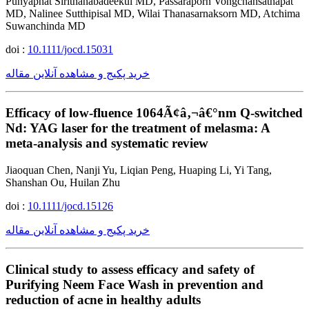
Punyaphat Sirithanabadeekul MD, Passaraporn Vongchansathapat
MD, Nalinee Sutthipisal MD, Wilai Thanasarnaksorn MD, Atchima
Suwanchinda MD
doi :
10.1111/jocd.15031
خرید پکیج و مشاهده آنلاین مقاله
Efficacy of low-fluence 1064Ã¢â‚¬â€°nm Q-switched
Nd: YAG laser for the treatment of melasma: A
meta-analysis and systematic review
Jiaoquan Chen, Nanji Yu, Liqian Peng, Huaping Li, Yi Tang,
Shanshan Ou, Huilan Zhu
doi :
10.1111/jocd.15126
خرید پکیج و مشاهده آنلاین مقاله
Clinical study to assess efficacy and safety of
Purifying Neem Face Wash in prevention and
reduction of acne in healthy adults