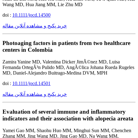
Wang MD, Hua Jiang MM, Lie Zhu MD
doi :
10.1111/jocd.14500
خرید پکیج و مشاهده آنلاین مقاله
Photoaging factors in patients from two healthcare
centers in Colombia
Zamira Yanine MD, Valentina Dicker JimÃ©nez MD, Luisa
Fernanda OrtegÃ³n Pulido MD, AngÃ©lica Johana Rueda Rugeles
MD, Daniel-Alejandro Buitrago-Medina DVM, MPH
doi :
10.1111/jocd.14501
خرید پکیج و مشاهده آنلاین مقاله
Evaluation of several immune and inflammatory
indicators and their association with alopecia areata
Yamei Gao MM, Shaohu Huo MM, Minghui Sun MM, Chenchen
Zhang MM, Jing Wang MD, Jing Gao MD, Na Wang MM,