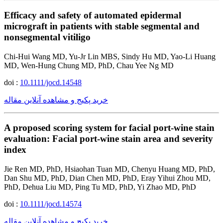
Efficacy and safety of automated epidermal
micrograft in patients with stable segmental and
nonsegmental vitiligo
Chi-Hui Wang MD, Yu-Jr Lin MBS, Sindy Hu MD, Yao-Li Huang
MD, Wen-Hung Chung MD, PhD, Chau Yee Ng MD
doi :
10.1111/jocd.14548
خرید پکیج و مشاهده آنلاین مقاله
A proposed scoring system for facial port-wine stain
evaluation: Facial port-wine stain area and severity
index
Jie Ren MD, PhD, Hsiaohan Tuan MD, Chenyu Huang MD, PhD,
Dan Shu MD, PhD, Dian Chen MD, PhD, Eray Yihui Zhou MD,
PhD, Dehua Liu MD, Ping Tu MD, PhD, Yi Zhao MD, PhD
doi :
10.1111/jocd.14574
خرید پکیج و مشاهده آنلاین مقاله