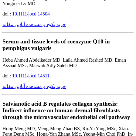
Yongmei Lv MD
doi :
10.1111/jocd.14504
خرید پکیج و مشاهده آنلاین مقاله
Serum and tissue levels of coenzyme Q10 in
pemphigus vulgaris
Heba Ahmed Abdelkader MD, Laila Ahmed Rashed MD, Eman
Assaad MSc, Marwah Adly Saleh MD
doi :
10.1111/jocd.14511
خرید پکیج و مشاهده آنلاین مقاله
Salvianolic acid B regulates collagen synthesis:
Indirect influence on human dermal fibroblasts
through the microvascular endothelial cell pathway
Hong Meng MD, Meng-Meng Zhao BS, Ru-Ya Yang MSc, Xiao-
Feng Deng MSc, Hong-Yan Zhang MSc, Yeong-Min Choi PhD, In-