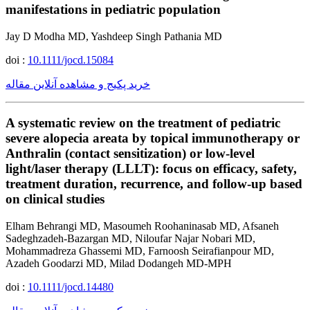
manifestations in pediatric population
Jay D Modha MD, Yashdeep Singh Pathania MD
doi :
10.1111/jocd.15084
خرید پکیج و مشاهده آنلاین مقاله
A systematic review on the treatment of pediatric
severe alopecia areata by topical immunotherapy or
Anthralin (contact sensitization) or low-level
light/laser therapy (LLLT): focus on efficacy, safety,
treatment duration, recurrence, and follow-up based
on clinical studies
Elham Behrangi MD, Masoumeh Roohaninasab MD, Afsaneh
Sadeghzadeh-Bazargan MD, Niloufar Najar Nobari MD,
Mohammadreza Ghassemi MD, Farnoosh Seirafianpour MD,
Azadeh Goodarzi MD, Milad Dodangeh MD-MPH
doi :
10.1111/jocd.14480