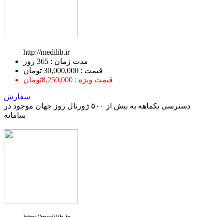
http://medilib.ir
ﻣﺪﺕ ﺯﻣﺎﻥ : 365 ﺭﻭﺯ
قیمت : 30,000,000 تومان
قیمت ویژه : 8,250,000تومان
سفارش
دسترسی یکماهه به بیش از ۵۰۰ ژورنال روز جهان موجود در
سامانه