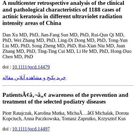
A multicenter retrospective analysis of the clinical
and pathological characteristics of 1188 cases of
actinic keratosis in different ultraviolet radiation
intensity areas of China
Dan Xu MD, PhD, Jian-Fang Sun MD, PhD, Rui-Qun Qi MD,
PhD, Wei Zhang MD, PhD, Ling-Di Dong MD, PhD, Tong-Yun
Liu MD, PhD, Song Zheng MD, PhD, Rui-Xian Niu MD, Juan
Zhang MD, PhD, Ting-Ting Cui MD, Li He MD, PhD, Hong-Duo
Chen MD, PhD
doi :
10.1111/jocd.14479
خرید پکیج و مشاهده آنلاین مقاله
PatientsÃ¢â‚¬â„¢ awareness of the prevention and
treatment of the selected podiatry diseases
Piotr Ratajczak, Karolina Mutka, MichaÃ…â€š Michalak, Dorota
Kopciuch, Anna Paczkowska, Tomasz Zaprutko, Krzysztof Kus
doi :
10.1111/jocd.14497