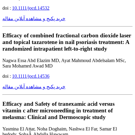
doi :
10.1111/jocd.14532
خرید پکیج و مشاهده آنلاین مقاله
Efficacy of combined fractional carbon dioxide laser
and topical tazarotene in nail psoriasis treatment: A
randomized intrapatient left-to-right study
Nagwa Essa Abd Elazim MD, Ayat Mahmoud Abdelsalam MSc,
Sara Mohamed Awad MD
doi :
10.1111/jocd.14536
خرید پکیج و مشاهده آنلاین مقاله
Efficacy and Safety of tranexamic acid versus
vitamin c after microneedling in treatment of
melasma: Clinical and Dermoscopic study
Yasmina El Attar, Noha Doghaim, Nashwa El Far, Samar El
hedody, SohaÂ Abdalla Hawwam