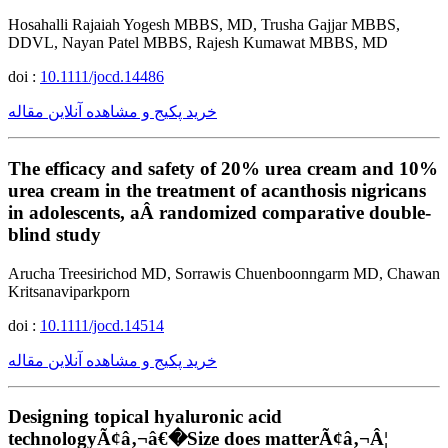
Hosahalli Rajaiah Yogesh MBBS, MD, Trusha Gajjar MBBS,
DDVL, Nayan Patel MBBS, Rajesh Kumawat MBBS, MD
doi :
10.1111/jocd.14486
خرید پکیج و مشاهده آنلاین مقاله
The efficacy and safety of 20% urea cream and 10%
urea cream in the treatment of acanthosis nigricans
in adolescents, aÂ randomized comparative double-
blind study
Arucha Treesirichod MD, Sorrawis Chuenboonngarm MD, Chawan
Kritsanaviparkporn
doi :
10.1111/jocd.14514
خرید پکیج و مشاهده آنلاین مقاله
Designing topical hyaluronic acid
technologyÃ¢â‚¬â€�Size does matterÃ¢â‚¬Â¦