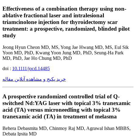
Effectiveness of a combination therapy using non-
ablative fractional laser and intralesional
triamcinolone injection for thyroidectomy scar
treatment: a prospective, randomized, blinded pilot
study
Jeong Hyun Cheon MD, MS, Yong Jae Hwang MD, MS, Eul Sik
Yoon MD, PhD, Kwang Yoon Jung MD, PhD, Seung-Ha Park
MD, PhD, Jae Ho Chung MD, PhD
doi :
10.1111/jocd.14485
خرید پکیج و مشاهده آنلاین مقاله
A prospective randomized controlled trial of Q-
switched Nd:YAG laser with topical 3% tranexamic
acid (TA) versus microneedling with topical 3%
tranexamic acid (TA) in treatment of melasma
Behera Debasmita MD, Chinmoy Raj MD, Agrawal Ishan MBBS,
Debata Ipsita MD