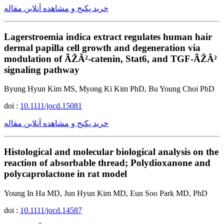
خرید پکیج و مشاهده آنلاین مقاله
Lagerstroemia indica extract regulates human hair
dermal papilla cell growth and degeneration via
modulation of ÃŽÂ²-catenin, Stat6, and TGF-ÃŽÂ²
signaling pathway
Byung Hyun Kim MS, Myong Ki Kim PhD, Bu Young Choi PhD
doi :
10.1111/jocd.15081
خرید پکیج و مشاهده آنلاین مقاله
Histological and molecular biological analysis on the
reaction of absorbable thread; Polydioxanone and
polycaprolactone in rat model
Young In Ha MD, Jun Hyun Kim MD, Eun Soo Park MD, PhD
doi :
10.1111/jocd.14587