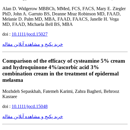
Alan D. Widgerow MBBCh, MMed, FCS, FACS, Mary E. Ziegler
PhD, John A. Garruto BS, Deanne Mraz Robinson MD, FAAD,
Melanie D. Palm MD, MBA, FAAD, FAACS, Janelle H. Vega
MD, FAAD, Michaela Bell BS, MBA
doi :
10.1111/jocd.15027
خرید پکیج و مشاهده آنلاین مقاله
Comparison of the efficacy of cysteamine 5% cream
and hydroquinone 4%/ascorbic acid 3%
combination cream in the treatment of epidermal
melasma
Mozhdeh Sepaskhah, Fatemeh Karimi, Zahra Bagheri, Behrooz
Kasraee
doi :
10.1111/jocd.15048
خرید پکیج و مشاهده آنلاین مقاله