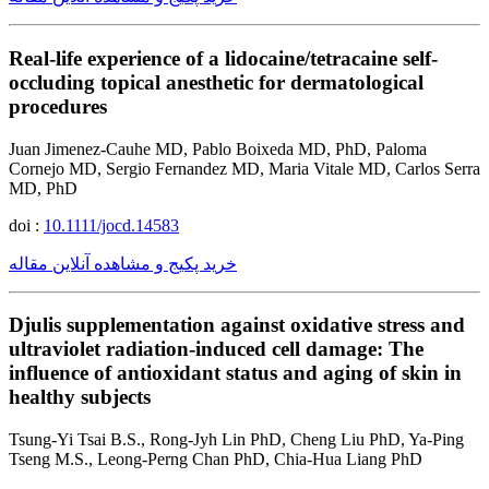
Real-life experience of a lidocaine/tetracaine self-
occluding topical anesthetic for dermatological
procedures
Juan Jimenez-Cauhe MD, Pablo Boixeda MD, PhD, Paloma
Cornejo MD, Sergio Fernandez MD, Maria Vitale MD, Carlos Serra
MD, PhD
doi :
10.1111/jocd.14583
خرید پکیج و مشاهده آنلاین مقاله
Djulis supplementation against oxidative stress and
ultraviolet radiation-induced cell damage: The
influence of antioxidant status and aging of skin in
healthy subjects
Tsung-Yi Tsai B.S., Rong-Jyh Lin PhD, Cheng Liu PhD, Ya-Ping
Tseng M.S., Leong-Perng Chan PhD, Chia-Hua Liang PhD