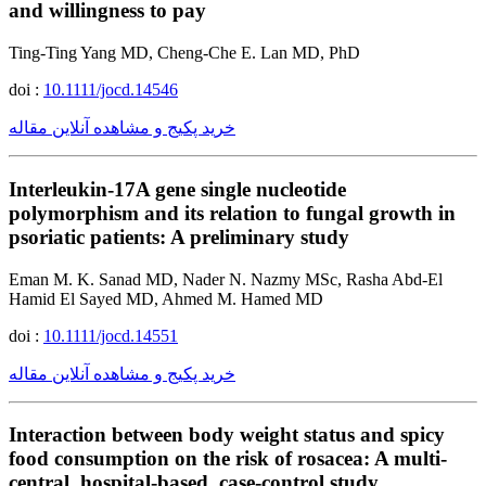
and willingness to pay
Ting-Ting Yang MD, Cheng-Che E. Lan MD, PhD
doi :
10.1111/jocd.14546
خرید پکیج و مشاهده آنلاین مقاله
Interleukin-17A gene single nucleotide
polymorphism and its relation to fungal growth in
psoriatic patients: A preliminary study
Eman M. K. Sanad MD, Nader N. Nazmy MSc, Rasha Abd-El
Hamid El Sayed MD, Ahmed M. Hamed MD
doi :
10.1111/jocd.14551
خرید پکیج و مشاهده آنلاین مقاله
Interaction between body weight status and spicy
food consumption on the risk of rosacea: A multi-
central, hospital-based, case-control study