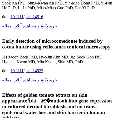
Sook An PhD, Sung-Kwan An PhD, Yin-Mao Dong PhD, Yi-Fan
He PhD, Li Li PhD, Miao-Miao Guo PhD, Fan Yi PhD
doi :
10.1111/jocd.14516
خرید پکیج و مشاهده آنلاین مقاله
Early detection of microcomedones induced by
cocoa butter using reflectance confocal microscopy
Ji Hwoon Baek PhD, Hye-Jin Ahn MD, Jae Sook Koh PhD,
Hyoeun Kwon MD, Min Kyung Shin MD, PhD
doi :
10.1111/jocd.14522
خرید پکیج و مشاهده آنلاین مقاله
Effects of golden tomato extract on skin
appearanceÃ¢â‚¬â€�outlook into gene expression
in cultured dermal fibroblasts and on trans-
epidermal water loss and skin barrier in human