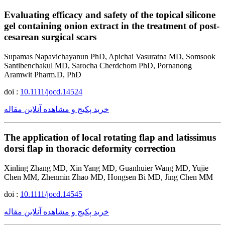
Evaluating efficacy and safety of the topical silicone
gel containing onion extract in the treatment of post-
cesarean surgical scars
Supamas Napavichayanun PhD, Apichai Vasuratna MD, Somsook
Santibenchakul MD, Sarocha Cherdchom PhD, Pornanong
Aramwit Pharm.D, PhD
doi :
10.1111/jocd.14524
خرید پکیج و مشاهده آنلاین مقاله
The application of local rotating flap and latissimus
dorsi flap in thoracic deformity correction
Xinling Zhang MD, Xin Yang MD, Guanhuier Wang MD, Yujie
Chen MM, Zhenmin Zhao MD, Hongsen Bi MD, Jing Chen MM
doi :
10.1111/jocd.14545
خرید پکیج و مشاهده آنلاین مقاله