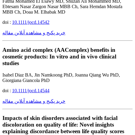
Fatma Mohamed El Esawy MD, Shuzan Ali Mohammed MD,
Ebtesam Nasar Zargon Nasar MBB Ch, Sara Hemdan Mostafa
MBB Ch, Doaa M. Elhabak MD
doi :
10.1111/jocd.14542
خرید پکیج و مشاهده آنلاین مقاله
Amino acid complex (AAComplex) benefits in
cosmetic products: In vitro and in vivo clinical
studies
Isabel Diaz BA, Jin Namkoong PhD, Joanna Qiang Wu PhD,
Giorgiana Giancola PhD
doi :
10.1111/jocd.14544
خرید پکیج و مشاهده آنلاین مقاله
Impacts of skin disorders associated with facial
discoloration on quality of life: Novel insights
explaining discordance between life quality scores