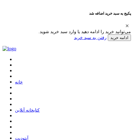
پکیج به سبد خرید اضافه شد
می‌توانید خرید را ادامه دهید یا وارد سبد خرید شوید.
رفتن به سبد خرید
ادامه خرید
ﺧﺎﻧﻪ
ﮐﺘﺎﺑﺨﺎﻧﻪ ﺁﻧﻼﯾﻦ
ﺁﭘﺘﻮﺩﯾﺖ