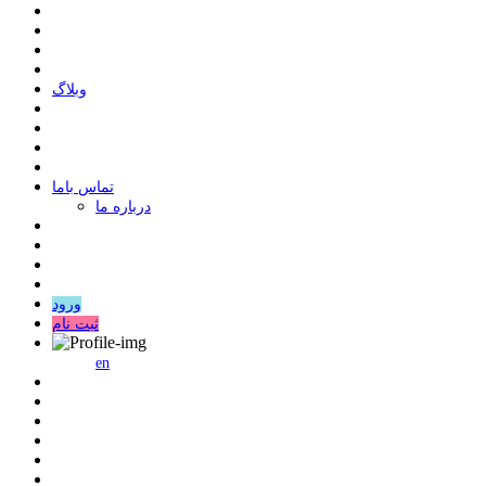
وبلاگ
ﺗﻤﺎﺱ ﺑﺎﻣﺎ
درباره ما
ورود
ثبت نام
en