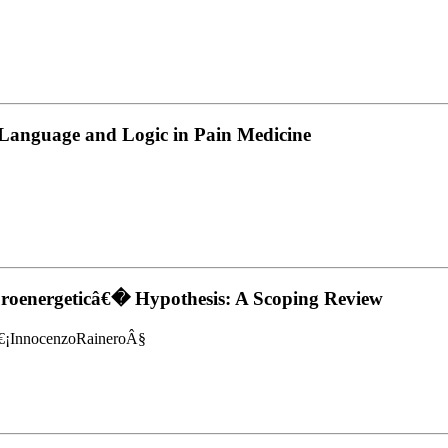
 Language and Logic in Pain Medicine
roenergeticâ€� Hypothesis: A Scoping Review
€¡InnocenzoRaineroÂ§