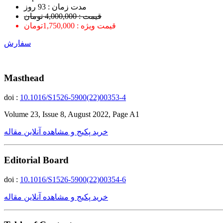
ﻣﺪﺕ ﺯﻣﺎﻥ : 93 ﺭﻭﺯ
قیمت : 4,000,000 تومان
قیمت ویژه : 1,750,000تومان
سفارش
Masthead
doi :
10.1016/S1526-5900(22)00353-4
Volume 23, Issue 8, August 2022, Page A1
خرید پکیج و مشاهده آنلاین مقاله
Editorial Board
doi :
10.1016/S1526-5900(22)00354-6
خرید پکیج و مشاهده آنلاین مقاله