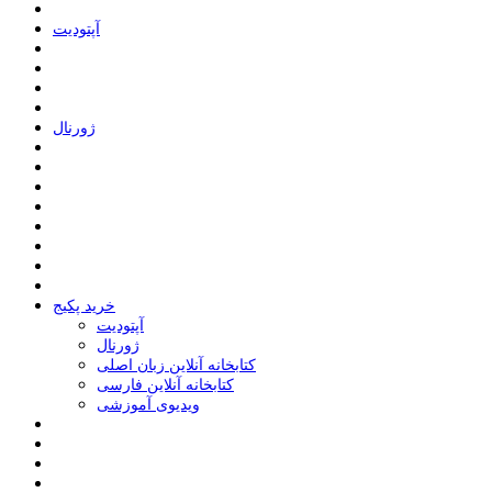
ﺁﭘﺘﻮﺩﯾﺖ
ﮊﻭﺭﻧﺎﻝ
خرید پکیج
ﺁﭘﺘﻮﺩﯾﺖ
ﮊﻭﺭﻧﺎﻝ
کتابخانه آنلاین زبان اصلی
کتابخانه آنلاین فارسی
ویدیوی آموزشی