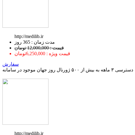
http://medilib.ir
ﻣﺪﺕ ﺯﻣﺎﻥ : 365 ﺭﻭﺯ
قیمت : 12,000,000 تومان
قیمت ویژه : 6,250,000تومان
سفارش
دسترسی ۳ ماهه به بیش از ۵۰۰ ژورنال روز جهان موجود در سامانه
http://medilib.ir