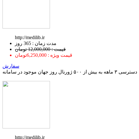
http://medilib.ir
ﻣﺪﺕ ﺯﻣﺎﻥ : 365 ﺭﻭﺯ
قیمت : 12,000,000 تومان
قیمت ویژه : 6,250,000تومان
سفارش
دسترسی ۳ ماهه به بیش از ۵۰۰ ژورنال روز جهان موجود در سامانه
http://medilib.ir