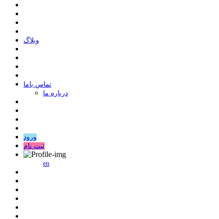
وبلاگ
ﺗﻤﺎﺱ ﺑﺎﻣﺎ
درباره ما
ورود
ثبت نام
en