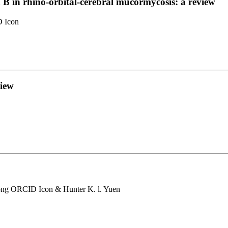
 B in rhino-orbital-cerebral mucormycosis: a review
D Icon
view
ong ORCID Icon & Hunter K. l. Yuen