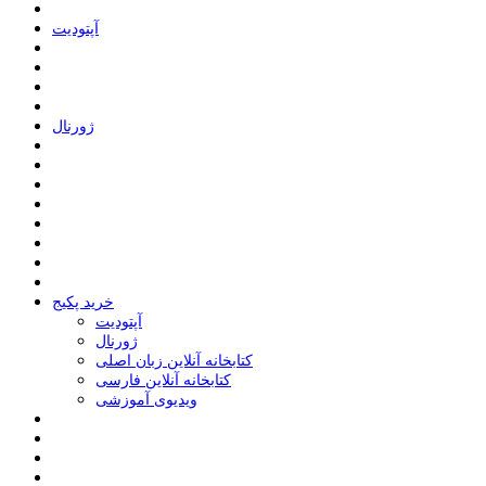
ﺁﭘﺘﻮﺩﯾﺖ
ﮊﻭﺭﻧﺎﻝ
خرید پکیج
ﺁﭘﺘﻮﺩﯾﺖ
ﮊﻭﺭﻧﺎﻝ
کتابخانه آنلاین زبان اصلی
کتابخانه آنلاین فارسی
ویدیوی آموزشی