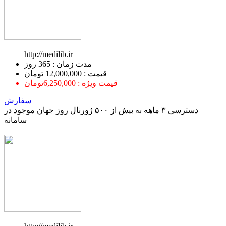
http://medilib.ir
ﻣﺪﺕ ﺯﻣﺎﻥ : 365 ﺭﻭﺯ
قیمت : 12,000,000 تومان
قیمت ویژه : 6,250,000تومان
سفارش
دسترسی ۳ ماهه به بیش از ۵۰۰ ژورنال روز جهان موجود در
سامانه