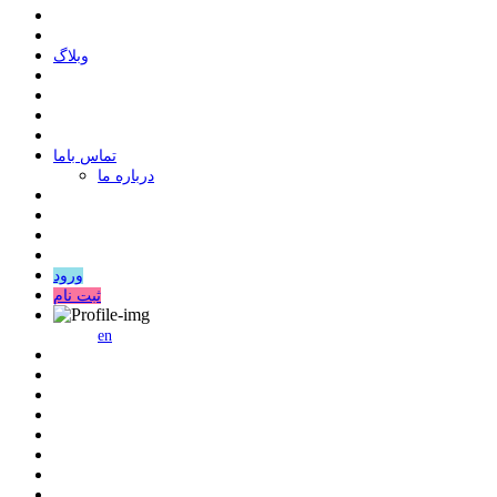
وبلاگ
ﺗﻤﺎﺱ ﺑﺎﻣﺎ
درباره ما
ورود
ثبت نام
en