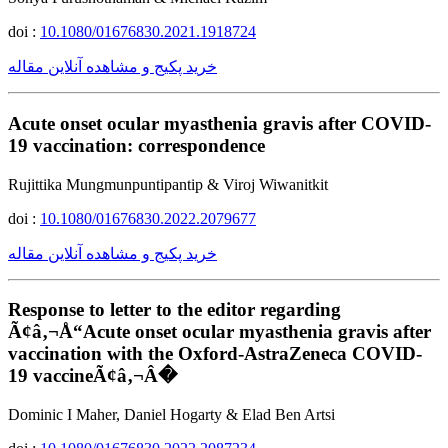
doi :
10.1080/01676830.2021.1918724
خرید پکیج و مشاهده آنلاین مقاله
Acute onset ocular myasthenia gravis after COVID-
19 vaccination: correspondence
Rujittika Mungmunpuntipantip & Viroj Wiwanitkit
doi :
10.1080/01676830.2022.2079677
خرید پکیج و مشاهده آنلاین مقاله
Response to letter to the editor regarding
Ã¢â‚¬Å“Acute onset ocular myasthenia gravis after
vaccination with the Oxford-AstraZeneca COVID-
19 vaccineÃ¢â‚¬Â�
Dominic I Maher, Daniel Hogarty & Elad Ben Artsi