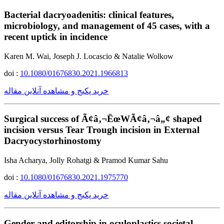
Bacterial dacryoadenitis: clinical features,
microbiology, and management of 45 cases, with a
recent uptick in incidence
Karen M. Wai, Joseph J. Locascio & Natalie Wolkow
doi :
10.1080/01676830.2021.1966813
خرید پکیج و مشاهده آنلاین مقاله
Surgical success of Ã¢â‚¬ËœWÃ¢â‚¬â„¢ shaped
incision versus Tear Trough incision in External
Dacryocystorhinostomy
Isha Acharya, Jolly Rohatgi & Pramod Kumar Sahu
doi :
10.1080/01676830.2021.1975770
خرید پکیج و مشاهده آنلاین مقاله
Gender and editorship in oculoplastics societal