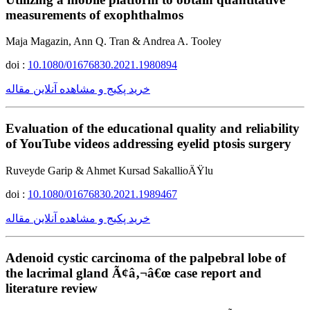
measurements of exophthalmos
Maja Magazin, Ann Q. Tran & Andrea A. Tooley
doi :
10.1080/01676830.2021.1980894
خرید پکیج و مشاهده آنلاین مقاله
Evaluation of the educational quality and reliability
of YouTube videos addressing eyelid ptosis surgery
Ruveyde Garip & Ahmet Kursad SakallioÄŸlu
doi :
10.1080/01676830.2021.1989467
خرید پکیج و مشاهده آنلاین مقاله
Adenoid cystic carcinoma of the palpebral lobe of
the lacrimal gland Ã¢â‚¬â€œ case report and
literature review