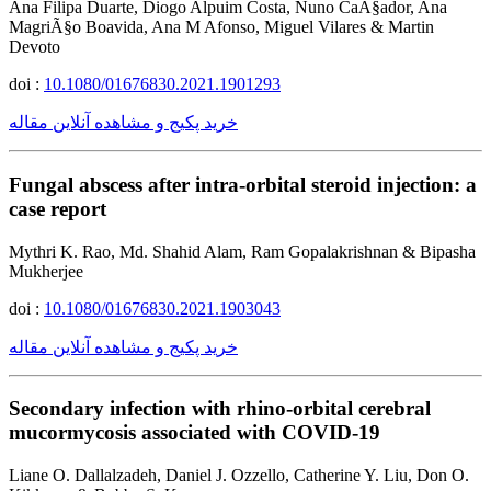
Ana Filipa Duarte, Diogo Alpuim Costa, Nuno CaÃ§ador, Ana
MagriÃ§o Boavida, Ana M Afonso, Miguel Vilares & Martin
Devoto
doi :
10.1080/01676830.2021.1901293
خرید پکیج و مشاهده آنلاین مقاله
Fungal abscess after intra-orbital steroid injection: a
case report
Mythri K. Rao, Md. Shahid Alam, Ram Gopalakrishnan & Bipasha
Mukherjee
doi :
10.1080/01676830.2021.1903043
خرید پکیج و مشاهده آنلاین مقاله
Secondary infection with rhino-orbital cerebral
mucormycosis associated with COVID-19
Liane O. Dallalzadeh, Daniel J. Ozzello, Catherine Y. Liu, Don O.