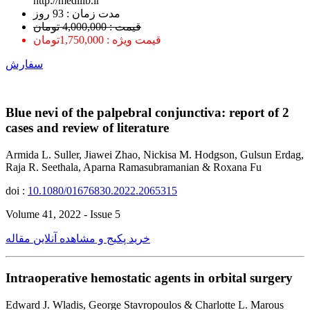
http://medilib.ir
ﻣﺪﺕ ﺯﻣﺎﻥ : 93 ﺭﻭﺯ
قیمت : 4,000,000 تومان
قیمت ویژه : 1,750,000تومان
سفارش
Blue nevi of the palpebral conjunctiva: report of 2
cases and review of literature
Armida L. Suller, Jiawei Zhao, Nickisa M. Hodgson, Gulsun Erdag,
Raja R. Seethala, Aparna Ramasubramanian & Roxana Fu
doi :
10.1080/01676830.2022.2065315
Volume 41, 2022 - Issue 5
خرید پکیج و مشاهده آنلاین مقاله
Intraoperative hemostatic agents in orbital surgery
Edward J. Wladis, George Stavropoulos & Charlotte L. Marous