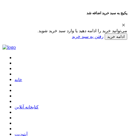
پکیج به سبد خرید اضافه شد
می‌توانید خرید را ادامه دهید یا وارد سبد خرید شوید.
رفتن به سبد خرید
ادامه خرید
ﺧﺎﻧﻪ
ﮐﺘﺎﺑﺨﺎﻧﻪ ﺁﻧﻼﯾﻦ
ﺁﭘﺘﻮﺩﯾﺖ