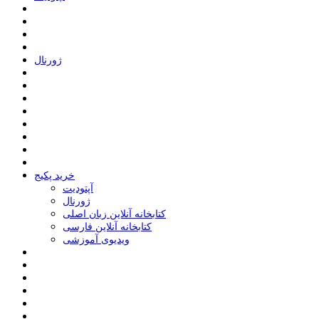
ﮊﻭﺭﻧﺎﻝ
خرید پکیج
ﺁﭘﺘﻮﺩﯾﺖ
ﮊﻭﺭﻧﺎﻝ
کتابخانه آنلاین زبان اصلی
کتابخانه آنلاین فارسی
ویدیوی آموزشی