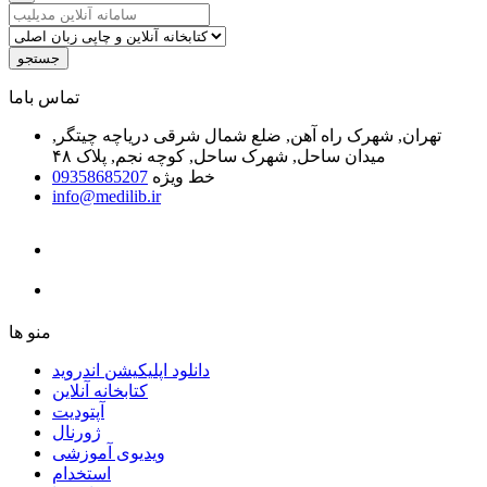
جستجو
ﺗﻤﺎﺱ ﺑﺎﻣﺎ
تهران, شهرک راه آهن, ضلع شمال شرقی دریاچه چیتگر,
میدان ساحل, شهرک ساحل, کوچه نجم, پلاک ۴۸
خط ویژه
09358685207
info@medilib.ir
ﻣﻨﻮ ﻫﺎ
دانلود اپلیکیشن اندروید
ﮐﺘﺎﺑﺨﺎﻧﻪ ﺁﻧﻼﯾﻦ
ﺁﭘﺘﻮﺩﯾﺖ
ﮊﻭﺭﻧﺎﻝ
ویدیوی آموزشی
استخدام