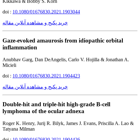
Kikkawa & Bobby S. Korn
doi :
10.1080/01676830.2021.1903044
خرید پکیج و مشاهده آنلاین مقاله
Gaze-evoked amaurosis from idiopathic orbital
inflammation
Anubhav Garg, Dan DeAngelis, Carlo V. Hojilla & Jonathan A.
Micieli
doi :
10.1080/01676830.2021.1904423
خرید پکیج و مشاهده آنلاین مقاله
Double-hit and triple-hit high-grade B-cell
lymphoma of the ocular adnexa
Roger K. Henry, Jurij R. Bilyk, James J. Evans, Priscilla A. Lao &
Tatyana Milman
doi :
10.1080/01676830.2021.1904426