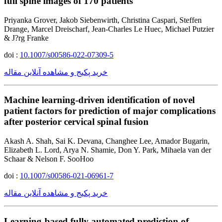
full spine images of 170 patients
Priyanka Grover, Jakob Siebenwirth, Christina Caspari, Steffen
Drange, Marcel Dreischarf, Jean-Charles Le Huec, Michael Putzier
& J?rg Franke
doi :
10.1007/s00586-022-07309-5
خرید پکیج و مشاهده آنلاین مقاله
Machine learning-driven identification of novel
patient factors for prediction of major complications
after posterior cervical spinal fusion
Akash A. Shah, Sai K. Devana, Changhee Lee, Amador Bugarin,
Elizabeth L. Lord, Arya N. Shamie, Don Y. Park, Mihaela van der
Schaar & Nelson F. SooHoo
doi :
10.1007/s00586-021-06961-7
خرید پکیج و مشاهده آنلاین مقاله
Learning-based fully automated prediction of