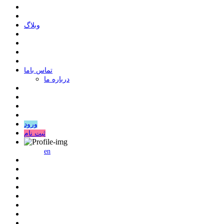
وبلاگ
ﺗﻤﺎﺱ ﺑﺎﻣﺎ
درباره ما
ورود
ثبت نام
en