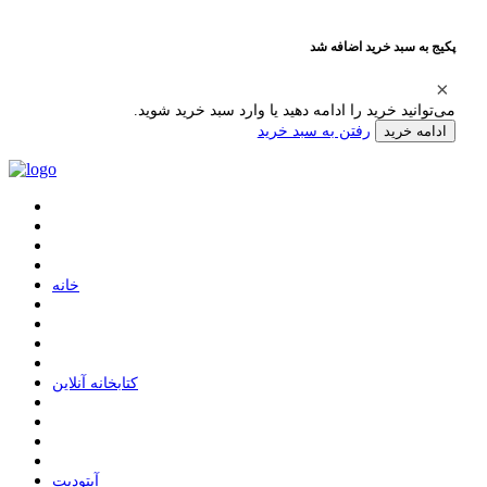
پکیج به سبد خرید اضافه شد
می‌توانید خرید را ادامه دهید یا وارد سبد خرید شوید.
رفتن به سبد خرید
ادامه خرید
ﺧﺎﻧﻪ
ﮐﺘﺎﺑﺨﺎﻧﻪ ﺁﻧﻼﯾﻦ
ﺁﭘﺘﻮﺩﯾﺖ