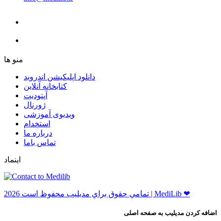
ﻣﻨﻮ ﻫﺎ
دانلود اپلیکیشن اندروید
ﮐﺘﺎﺑﺨﺎﻧﻪ ﺁﻧﻼﯾﻦ
ﺁﭘﺘﻮﺩﯾﺖ
ﮊﻭﺭﻧﺎﻝ
ویدیوی آموزشی
استخدام
درباره ما
ﺗﻤﺎﺱ ﺑﺎﻣﺎ
اینماد
ﺗﻤﺎﻣﻲ ﺣﻘﻮﻕ ﺑﺮاﻱ ﻣﺪﻳﻠﻴﺐ ﻣﺤﻔﻮﻅ اﺳﺖ 2026 | MediLib ❤
اضافه کردن مدیلیب به صفحه اصلی