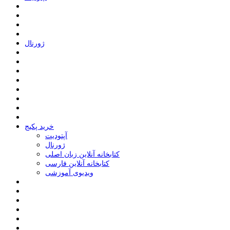
ﮊﻭﺭﻧﺎﻝ
خرید پکیج
ﺁﭘﺘﻮﺩﯾﺖ
ﮊﻭﺭﻧﺎﻝ
کتابخانه آنلاین زبان اصلی
کتابخانه آنلاین فارسی
ویدیوی آموزشی