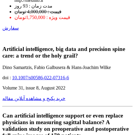
http://medilib.ir
ﻣﺪﺕ ﺯﻣﺎﻥ : 93 ﺭﻭﺯ
قیمت : 4,000,000 تومان
قیمت ویژه : 1,750,000تومان
سفارش
Artificial intelligence, big data and precision spine
care: a trend or the holy grail?
Dino Samartzis, Fabio Galbusera & Hans-Joachim Wilke
doi :
10.1007/s00586-022-07316-6
Volume 31, issue 8, August 2022
خرید پکیج و مشاهده آنلاین مقاله
Can artificial intelligence support or even replace
physicians in measuring sagittal balance? A
validation study on preoperative and postoperative