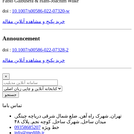
Fabio Galbusera & Hans-Joachim Wilke
doi :
10.1007/s00586-022-07320-w
خرید پکیج و مشاهده آنلاین مقاله
Announcement
doi :
10.1007/s00586-022-07328-2
خرید پکیج و مشاهده آنلاین مقاله
×
جستجو
ﺗﻤﺎﺱ ﺑﺎﻣﺎ
تهران, شهرک راه آهن, ضلع شمال شرقی دریاچه چیتگر,
میدان ساحل, شهرک ساحل, کوچه نجم, پلاک ۴۸
خط ویژه
09358685207
info@medilib.ir