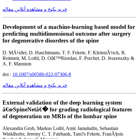
خرید پکیج و مشاهده آنلاین مقاله
Development of a machine-learning based model for
predicting multidimensional outcome after surgery
for degenerative disorders of the spine
D. MÃ¼ller, D. Haschtmann, T. F. Fekete, F. KleinstÃ¼ck, R.
Reitmeir, M. Loibl, D. Oâ€™Riordan, F. Porchet, D. Jeszenszky &
A. F. Mannion
doi :
10.1007/s00586-022-07306-8
خرید پکیج و مشاهده آنلاین مقاله
External validation of the deep learning system
â€œSpineNetâ€� for grading radiological features
of degeneration on MRIs of the lumbar spine
Alexandra Grob, Markus Loibl, Amir Jamaludin, Sebastian
Winklhofer, Jeremy C. T. Fairbank, Tam?s Fekete, FranÃ§ois