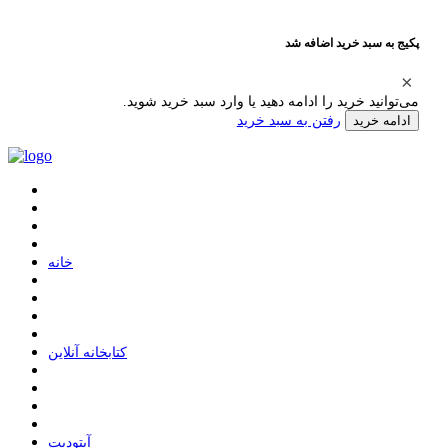
پکیج به سبد خرید اضافه شد
می‌توانید خرید را ادامه دهید یا وارد سبد خرید شوید.
رفتن به سبد خرید
ادامه خرید
ﺧﺎﻧﻪ
ﮐﺘﺎﺑﺨﺎﻧﻪ ﺁﻧﻼﯾﻦ
ﺁﭘﺘﻮﺩﯾﺖ