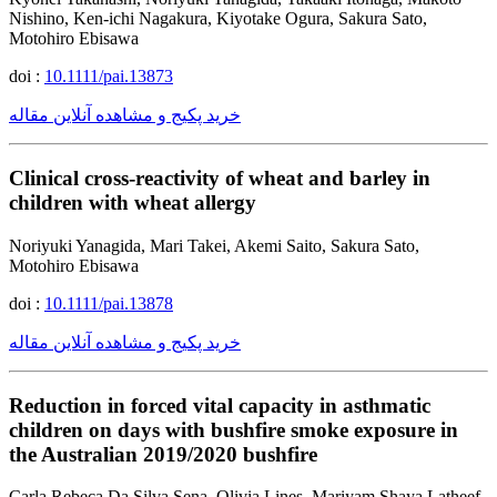
Nishino, Ken-ichi Nagakura, Kiyotake Ogura, Sakura Sato,
Motohiro Ebisawa
doi :
10.1111/pai.13873
خرید پکیج و مشاهده آنلاین مقاله
Clinical cross-reactivity of wheat and barley in
children with wheat allergy
Noriyuki Yanagida, Mari Takei, Akemi Saito, Sakura Sato,
Motohiro Ebisawa
doi :
10.1111/pai.13878
خرید پکیج و مشاهده آنلاین مقاله
Reduction in forced vital capacity in asthmatic
children on days with bushfire smoke exposure in
the Australian 2019/2020 bushfire
Carla Rebeca Da Silva Sena, Olivia Lines, Mariyam Shaya Latheef,