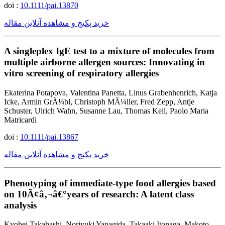
doi :
10.1111/pai.13870
خرید پکیج و مشاهده آنلاین مقاله
A singleplex IgE test to a mixture of molecules from
multiple airborne allergen sources: Innovating in
vitro screening of respiratory allergies
Ekaterina Potapova, Valentina Panetta, Linus Grabenhenrich, Katja
Icke, Armin GrÃ¼bl, Christoph MÃ¼ller, Fred Zepp, Antje
Schuster, Ulrich Wahn, Susanne Lau, Thomas Keil, Paolo Maria
Matricardi
doi :
10.1111/pai.13867
خرید پکیج و مشاهده آنلاین مقاله
Phenotyping of immediate-type food allergies based
on 10Ã¢â‚¬â€°years of research: A latent class
analysis
Kyohei Takahashi, Noriyuki Yanagida, Takaaki Itonaga, Makoto