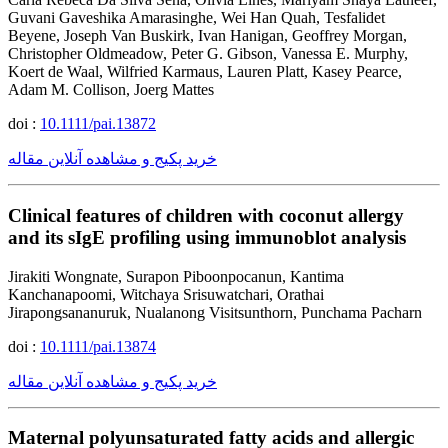
Guvani Gaveshika Amarasinghe, Wei Han Quah, Tesfalidet
Beyene, Joseph Van Buskirk, Ivan Hanigan, Geoffrey Morgan,
Christopher Oldmeadow, Peter G. Gibson, Vanessa E. Murphy,
Koert de Waal, Wilfried Karmaus, Lauren Platt, Kasey Pearce,
Adam M. Collison, Joerg Mattes
doi :
10.1111/pai.13872
خرید پکیج و مشاهده آنلاین مقاله
Clinical features of children with coconut allergy
and its sIgE profiling using immunoblot analysis
Jirakiti Wongnate, Surapon Piboonpocanun, Kantima
Kanchanapoomi, Witchaya Srisuwatchari, Orathai
Jirapongsananuruk, Nualanong Visitsunthorn, Punchama Pacharn
doi :
10.1111/pai.13874
خرید پکیج و مشاهده آنلاین مقاله
Maternal polyunsaturated fatty acids and allergic