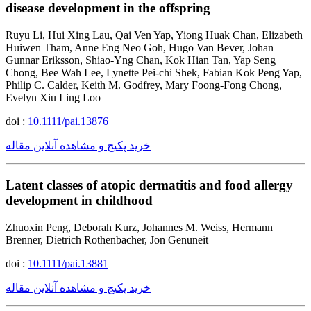
disease development in the offspring
Ruyu Li, Hui Xing Lau, Qai Ven Yap, Yiong Huak Chan, Elizabeth
Huiwen Tham, Anne Eng Neo Goh, Hugo Van Bever, Johan
Gunnar Eriksson, Shiao-Yng Chan, Kok Hian Tan, Yap Seng
Chong, Bee Wah Lee, Lynette Pei-chi Shek, Fabian Kok Peng Yap,
Philip C. Calder, Keith M. Godfrey, Mary Foong-Fong Chong,
Evelyn Xiu Ling Loo
doi :
10.1111/pai.13876
خرید پکیج و مشاهده آنلاین مقاله
Latent classes of atopic dermatitis and food allergy
development in childhood
Zhuoxin Peng, Deborah Kurz, Johannes M. Weiss, Hermann
Brenner, Dietrich Rothenbacher, Jon Genuneit
doi :
10.1111/pai.13881
خرید پکیج و مشاهده آنلاین مقاله