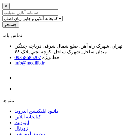
×
جستجو
ﺗﻤﺎﺱ ﺑﺎﻣﺎ
تهران, شهرک راه آهن, ضلع شمال شرقی دریاچه چیتگر,
میدان ساحل, شهرک ساحل, کوچه نجم, پلاک ۴۸
خط ویژه
09358685207
info@medilib.ir
ﻣﻨﻮ ﻫﺎ
دانلود اپلیکیشن اندروید
ﮐﺘﺎﺑﺨﺎﻧﻪ ﺁﻧﻼﯾﻦ
ﺁﭘﺘﻮﺩﯾﺖ
ﮊﻭﺭﻧﺎﻝ
ویدیوی آموزشی