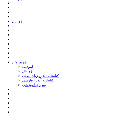
ﮊﻭﺭﻧﺎﻝ
خرید پکیج
ﺁﭘﺘﻮﺩﯾﺖ
ﮊﻭﺭﻧﺎﻝ
کتابخانه آنلاین زبان اصلی
کتابخانه آنلاین فارسی
ویدیوی آموزشی