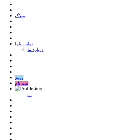
وبلاگ
ﺗﻤﺎﺱ ﺑﺎﻣﺎ
درباره ما
ورود
ثبت نام
en