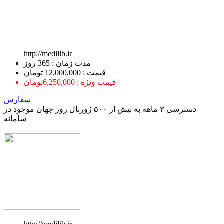
http://medilib.ir
ﻣﺪﺕ ﺯﻣﺎﻥ : 365 ﺭﻭﺯ
قیمت : 12,000,000 تومان
قیمت ویژه : 6,250,000تومان
سفارش
دسترسی ۳ ماهه به بیش از ۵۰۰ ژورنال روز جهان موجود در
سامانه