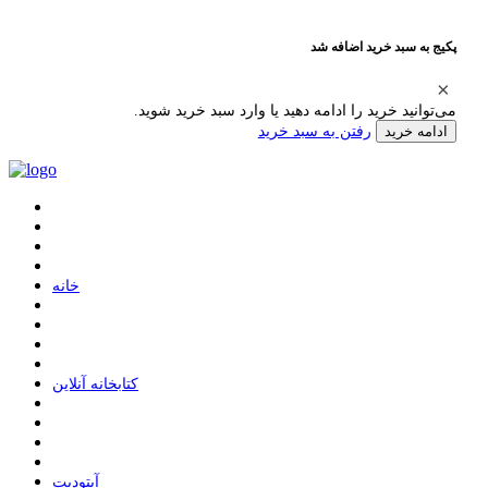
پکیج به سبد خرید اضافه شد
می‌توانید خرید را ادامه دهید یا وارد سبد خرید شوید.
رفتن به سبد خرید
ادامه خرید
ﺧﺎﻧﻪ
ﮐﺘﺎﺑﺨﺎﻧﻪ ﺁﻧﻼﯾﻦ
ﺁﭘﺘﻮﺩﯾﺖ