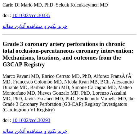
Carlo Di Mario MD, PhD, Selcuk Kucukseymen MD
doi :
10.1002/ccd.30335
خرید پکیج و مشاهده آنلاین مقاله
Grade 3 coronary artery perforations in chronic
total occlusion-percutaneous coronary intervention:
Mechanisms, locations, and outcomes from the
G3CAP Registry
Marco Pavani MD, Enrico Cerrato MD, PhD, Alfonso FranzÃƒÂ¨
MD, Francesco Colombo MD, Nicola Ryan MB, BCh, Alessandro
Durante MD, Barbara Bellini MD, Simone Calcagno MD, Matteo
Montorfano MD, Nieves Gonzalo MD, PhD, Lorenzo Azzalini
MD, PhD, Javier Escaned MD, PhD, Ferdinando Varbella MD, the
Grade 3 Coronary Perforation (G3-CAP) Registry Investigators
(Cardiogroup VI Registry)
doi :
10.1002/ccd.30293
خرید پکیج و مشاهده آنلاین مقاله