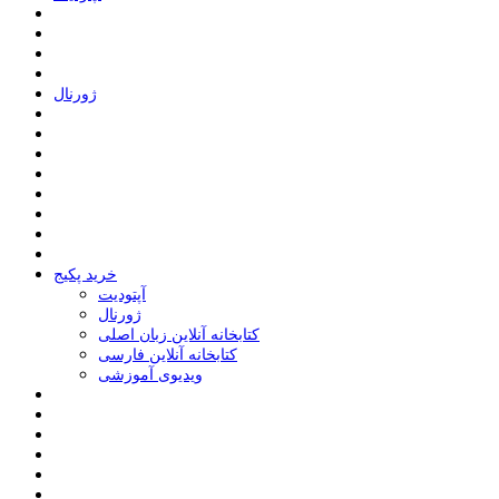
ﮊﻭﺭﻧﺎﻝ
خرید پکیج
ﺁﭘﺘﻮﺩﯾﺖ
ﮊﻭﺭﻧﺎﻝ
کتابخانه آنلاین زبان اصلی
کتابخانه آنلاین فارسی
ویدیوی آموزشی