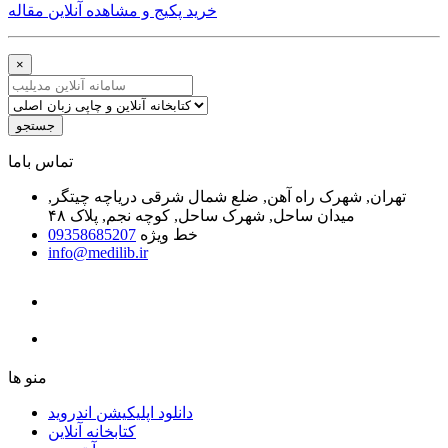
خرید پکیج و مشاهده آنلاین مقاله
×
جستجو
ﺗﻤﺎﺱ ﺑﺎﻣﺎ
تهران, شهرک راه آهن, ضلع شمال شرقی دریاچه چیتگر,
میدان ساحل, شهرک ساحل, کوچه نجم, پلاک ۴۸
خط ویژه
09358685207
info@medilib.ir
ﻣﻨﻮ ﻫﺎ
دانلود اپلیکیشن اندروید
ﮐﺘﺎﺑﺨﺎﻧﻪ ﺁﻧﻼﯾﻦ