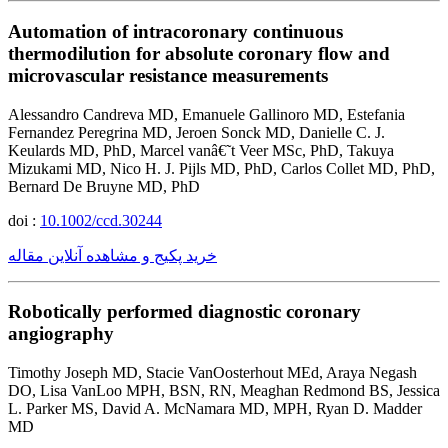
Automation of intracoronary continuous
thermodilution for absolute coronary flow and
microvascular resistance measurements
Alessandro Candreva MD, Emanuele Gallinoro MD, Estefania
Fernandez Peregrina MD, Jeroen Sonck MD, Danielle C. J.
Keulards MD, PhD, Marcel vanâ€˜t Veer MSc, PhD, Takuya
Mizukami MD, Nico H. J. Pijls MD, PhD, Carlos Collet MD, PhD,
Bernard De Bruyne MD, PhD
doi :
10.1002/ccd.30244
خرید پکیج و مشاهده آنلاین مقاله
Robotically performed diagnostic coronary
angiography
Timothy Joseph MD, Stacie VanOosterhout MEd, Araya Negash
DO, Lisa VanLoo MPH, BSN, RN, Meaghan Redmond BS, Jessica
L. Parker MS, David A. McNamara MD, MPH, Ryan D. Madder
MD