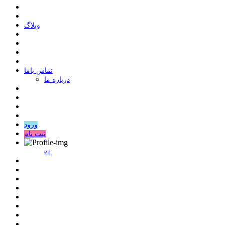
وبلاگ
ﺗﻤﺎﺱ ﺑﺎﻣﺎ
درباره ما
ورود
ثبت نام
en