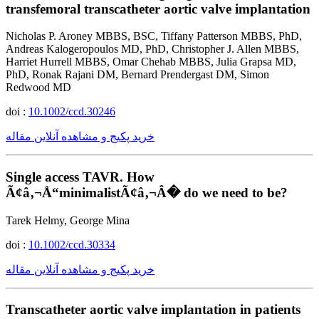
transfemoral transcatheter aortic valve implantation
Nicholas P. Aroney MBBS, BSC, Tiffany Patterson MBBS, PhD,
Andreas Kalogeropoulos MD, PhD, Christopher J. Allen MBBS,
Harriet Hurrell MBBS, Omar Chehab MBBS, Julia Grapsa MD,
PhD, Ronak Rajani DM, Bernard Prendergast DM, Simon
Redwood MD
doi :
10.1002/ccd.30246
خرید پکیج و مشاهده آنلاین مقاله
Single access TAVR. How
Ã¢â‚¬Å“minimalistÃ¢â‚¬Â� do we need to be?
Tarek Helmy, George Mina
doi :
10.1002/ccd.30334
خرید پکیج و مشاهده آنلاین مقاله
Transcatheter aortic valve implantation in patients