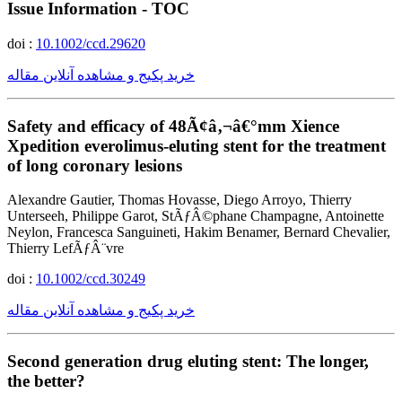
Issue Information - TOC
doi :
10.1002/ccd.29620
خرید پکیج و مشاهده آنلاین مقاله
Safety and efficacy of 48Ã¢â‚¬â€°mm Xience
Xpedition everolimus-eluting stent for the treatment
of long coronary lesions
Alexandre Gautier, Thomas Hovasse, Diego Arroyo, Thierry
Unterseeh, Philippe Garot, StÃƒÂ©phane Champagne, Antoinette
Neylon, Francesca Sanguineti, Hakim Benamer, Bernard Chevalier,
Thierry LefÃƒÂ¨vre
doi :
10.1002/ccd.30249
خرید پکیج و مشاهده آنلاین مقاله
Second generation drug eluting stent: The longer,
the better?