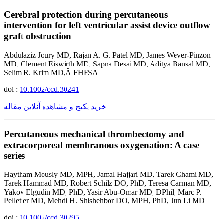
Cerebral protection during percutaneous
intervention for left ventricular assist device outflow
graft obstruction
Abdulaziz Joury MD, Rajan A. G. Patel MD, James Wever-Pinzon
MD, Clement Eiswirth MD, Sapna Desai MD, Aditya Bansal MD,
Selim R. Krim MD,Â FHFSA
doi :
10.1002/ccd.30241
خرید پکیج و مشاهده آنلاین مقاله
Percutaneous mechanical thrombectomy and
extracorporeal membranous oxygenation: A case
series
Haytham Mously MD, MPH, Jamal Hajjari MD, Tarek Chami MD,
Tarek Hammad MD, Robert Schilz DO, PhD, Teresa Carman MD,
Yakov Elgudin MD, PhD, Yasir Abu-Omar MD, DPhil, Marc P.
Pelletier MD, Mehdi H. Shishehbor DO, MPH, PhD, Jun Li MD
doi :
10.1002/ccd.30295