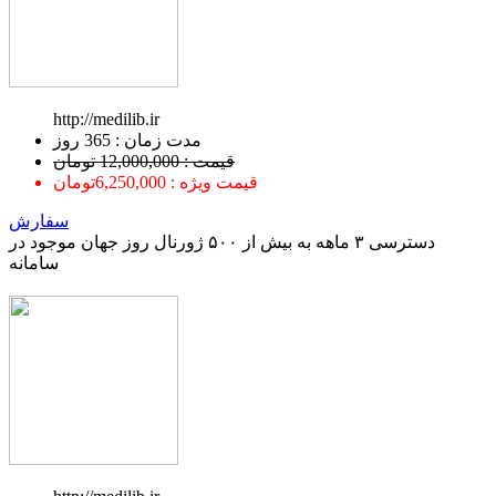
http://medilib.ir
ﻣﺪﺕ ﺯﻣﺎﻥ : 365 ﺭﻭﺯ
قیمت : 12,000,000 تومان
قیمت ویژه : 6,250,000تومان
سفارش
دسترسی ۳ ماهه به بیش از ۵۰۰ ژورنال روز جهان موجود در
سامانه