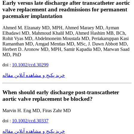
Early versus late discharge after transcatheter aortic
valve replacement and readmissions for permanent
pacemaker implantation
Ahmed M. Elzanaty MD, MPH, Ahmed Maraey MD, Ayman
Elbadawi MD, Mahmoud Khalil MD, Ahmed Hashim MB, BCh,
Rohit Vyas MD, Abdelmoneim Moustafa MD, Periakaruppan Kasi
Ramanthan MD, Amgad Mentias MD, MSc, J. Dawn Abbott MD,
Herbert D. Aronow MD, MPH, Samir Kapadia MD, Marwan Saad
MD, PhD
doi :
10.1002/ccd.30299
خرید پکیج و مشاهده آنلاین مقاله
When should early discharge post-transcatheter
aortic valve replacement be blocked?
Marvin H. Eng MD, Firas Zahr MD
doi :
10.1002/ccd.30337
خرید پکیج و مشاهده آنلاین مقاله