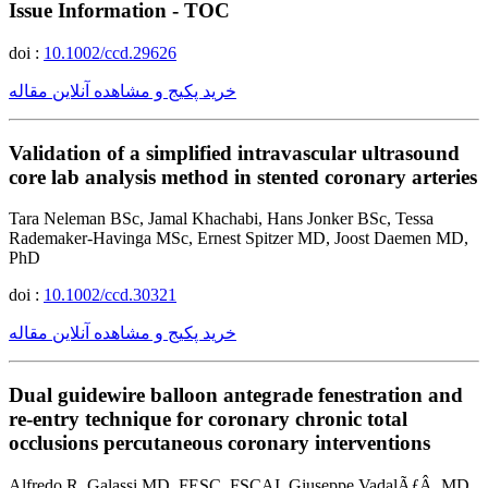
Issue Information - TOC
doi :
10.1002/ccd.29626
خرید پکیج و مشاهده آنلاین مقاله
Validation of a simplified intravascular ultrasound
core lab analysis method in stented coronary arteries
Tara Neleman BSc, Jamal Khachabi, Hans Jonker BSc, Tessa
Rademaker-Havinga MSc, Ernest Spitzer MD, Joost Daemen MD,
PhD
doi :
10.1002/ccd.30321
خرید پکیج و مشاهده آنلاین مقاله
Dual guidewire balloon antegrade fenestration and
re-entry technique for coronary chronic total
occlusions percutaneous coronary interventions
Alfredo R. Galassi MD, FESC, FSCAI, Giuseppe VadalÃƒÂ MD,