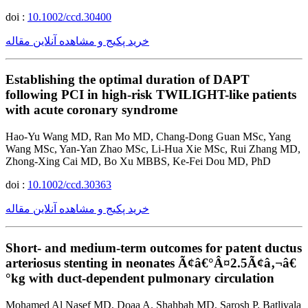
doi :
10.1002/ccd.30400
خرید پکیج و مشاهده آنلاین مقاله
Establishing the optimal duration of DAPT
following PCI in high-risk TWILIGHT-like patients
with acute coronary syndrome
Hao-Yu Wang MD, Ran Mo MD, Chang-Dong Guan MSc, Yang
Wang MSc, Yan-Yan Zhao MSc, Li-Hua Xie MSc, Rui Zhang MD,
Zhong-Xing Cai MD, Bo Xu MBBS, Ke-Fei Dou MD, PhD
doi :
10.1002/ccd.30363
خرید پکیج و مشاهده آنلاین مقاله
Short- and medium-term outcomes for patent ductus
arteriosus stenting in neonates Ã¢â€°Â¤2.5Ã¢â‚¬â€
°kg with duct-dependent pulmonary circulation
Mohamed Al Nasef MD, Doaa A. Shahbah MD, Sarosh P. Batlivala