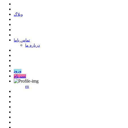
وبلاگ
ﺗﻤﺎﺱ ﺑﺎﻣﺎ
درباره ما
ورود
ثبت نام
en