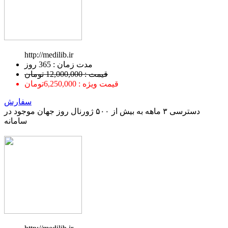
http://medilib.ir
ﻣﺪﺕ ﺯﻣﺎﻥ : 365 ﺭﻭﺯ
قیمت : 12,000,000 تومان
قیمت ویژه : 6,250,000تومان
سفارش
دسترسی ۳ ماهه به بیش از ۵۰۰ ژورنال روز جهان موجود در
سامانه