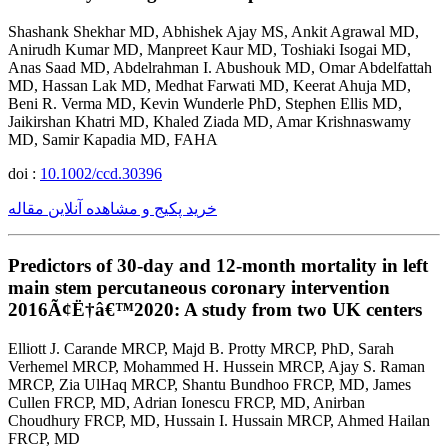
Shashank Shekhar MD, Abhishek Ajay MS, Ankit Agrawal MD,
Anirudh Kumar MD, Manpreet Kaur MD, Toshiaki Isogai MD,
Anas Saad MD, Abdelrahman I. Abushouk MD, Omar Abdelfattah
MD, Hassan Lak MD, Medhat Farwati MD, Keerat Ahuja MD,
Beni R. Verma MD, Kevin Wunderle PhD, Stephen Ellis MD,
Jaikirshan Khatri MD, Khaled Ziada MD, Amar Krishnaswamy
MD, Samir Kapadia MD, FAHA
doi :
10.1002/ccd.30396
خرید پکیج و مشاهده آنلاین مقاله
Predictors of 30-day and 12-month mortality in left
main stem percutaneous coronary intervention
2016Ã¢Ë†â€™2020: A study from two UK centers
Elliott J. Carande MRCP, Majd B. Protty MRCP, PhD, Sarah
Verhemel MRCP, Mohammed H. Hussein MRCP, Ajay S. Raman
MRCP, Zia UlHaq MRCP, Shantu Bundhoo FRCP, MD, James
Cullen FRCP, MD, Adrian Ionescu FRCP, MD, Anirban
Choudhury FRCP, MD, Hussain I. Hussain MRCP, Ahmed Hailan
FRCP, MD