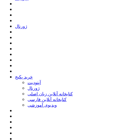
ﮊﻭﺭﻧﺎﻝ
خرید پکیج
ﺁﭘﺘﻮﺩﯾﺖ
ﮊﻭﺭﻧﺎﻝ
کتابخانه آنلاین زبان اصلی
کتابخانه آنلاین فارسی
ویدیوی آموزشی