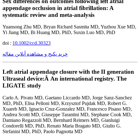
Sex differences on outcomes following left atrial
appendage occlusion in atrial fibrillation: A
systematic review and meta-analysis
Yuansong Zhu MD, Bryan Richard Sasmita MD, Yuzhou Xue MD,
Yi Jiang MD, Bi Huang MD, PhD, Suxin Luo MD, PhD
doi :
10.1002/ccd.30323
خرید پکیج و مشاهده آنلاین مقاله
Left atrial appendage closure with the II generation
Ultraseal device:Â An international registry. The
LIGATE study
Carlo A. Pivato MD, Gaetano Liccardo MD, Jorge Sanz-Sanchez
MD, PhD, Elisa Pelloni MD, Krzysztof Pujdak MD, Robert G.
Xuareb MD, Ignacio Cruz-Gonzalez MD, Francesco Pisano MD,
Andrea Scotti MD, Giuseppe Tarantini MD, Stephane Cook MD,
Damiano Regazzoli MD, Bernhard Reimers MD, Gianluigi
Condorelli MD, PhD, Renato Maria Bragato MD, Giulio G.
Stefanini MD, PhD, Paolo Pagnotta MD