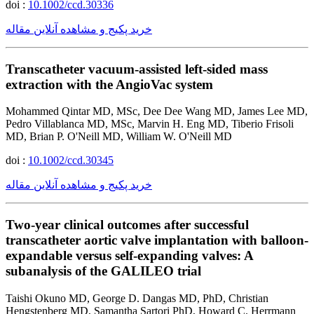
doi :
10.1002/ccd.30336
خرید پکیج و مشاهده آنلاین مقاله
Transcatheter vacuum-assisted left-sided mass
extraction with the AngioVac system
Mohammed Qintar MD, MSc, Dee Dee Wang MD, James Lee MD,
Pedro Villablanca MD, MSc, Marvin H. Eng MD, Tiberio Frisoli
MD, Brian P. O'Neill MD, William W. O'Neill MD
doi :
10.1002/ccd.30345
خرید پکیج و مشاهده آنلاین مقاله
Two-year clinical outcomes after successful
transcatheter aortic valve implantation with balloon-
expandable versus self-expanding valves: A
subanalysis of the GALILEO trial
Taishi Okuno MD, George D. Dangas MD, PhD, Christian
Hengstenberg MD, Samantha Sartori PhD, Howard C. Herrmann