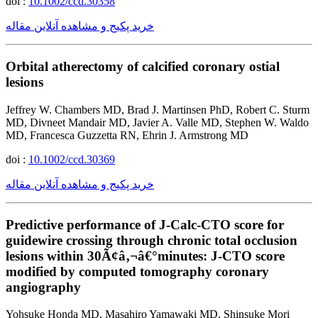
doi :
10.1002/ccd.30358
خرید پکیج و مشاهده آنلاین مقاله
Orbital atherectomy of calcified coronary ostial
lesions
Jeffrey W. Chambers MD, Brad J. Martinsen PhD, Robert C. Sturm
MD, Divneet Mandair MD, Javier A. Valle MD, Stephen W. Waldo
MD, Francesca Guzzetta RN, Ehrin J. Armstrong MD
doi :
10.1002/ccd.30369
خرید پکیج و مشاهده آنلاین مقاله
Predictive performance of J-Calc-CTO score for
guidewire crossing through chronic total occlusion
lesions within 30Ã¢â‚¬â€°minutes: J-CTO score
modified by computed tomography coronary
angiography
Yohsuke Honda MD, Masahiro Yamawaki MD, Shinsuke Mori