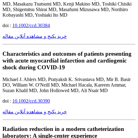
MD, Masakazu Tsutsumi MD, Kenji Makino MD, Toshiki Chisiki
MD, Shigemitsu Shirai MD, Masafumi Mizusawa MD, Norihiro
Kobayashi MD, Yoshiaki Ito MD
doi :
10.1002/ccd.30384
خرید پکیج و مشاهده آنلاین مقاله
Characteristics and outcomes of patients presenting
with acute myocardial infarction and cardiogenic
shock during COVID-19
Michael J. Ahlers MD, Pratyaksh K. Srivastava MD, Mir B. Basir
DO, William W. O'Neill MD, Michael Hacala, Kareem Ammar,
Suzan Khalil MD, John Hollowed MD, Ali Nsair MD
doi :
10.1002/ccd.30390
خرید پکیج و مشاهده آنلاین مقاله
Radiation reduction in a modern catheterization
laboratory: A single-center experience