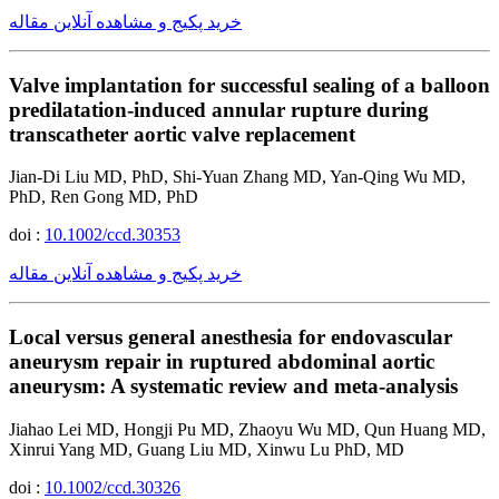
خرید پکیج و مشاهده آنلاین مقاله
Valve implantation for successful sealing of a balloon
predilatation-induced annular rupture during
transcatheter aortic valve replacement
Jian-Di Liu MD, PhD, Shi-Yuan Zhang MD, Yan-Qing Wu MD,
PhD, Ren Gong MD, PhD
doi :
10.1002/ccd.30353
خرید پکیج و مشاهده آنلاین مقاله
Local versus general anesthesia for endovascular
aneurysm repair in ruptured abdominal aortic
aneurysm: A systematic review and meta-analysis
Jiahao Lei MD, Hongji Pu MD, Zhaoyu Wu MD, Qun Huang MD,
Xinrui Yang MD, Guang Liu MD, Xinwu Lu PhD, MD
doi :
10.1002/ccd.30326