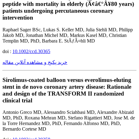
peptide with mortality in elderly (Ã¢â€°Â¥80 years)
patients undergoing percutaneous coronary
intervention
Raphael Sager BSc, Lukas S. Keller MD, Julia Stehli MD, Philipp
Jakob MD, Jonathan Michel MD, Markus Kasel MD, Christian
Templin MD, PhD, Barbara E. StÃƒÂ¤hli MD
doi :
10.1002/ccd.30365
خرید پکیج و مشاهده آنلاین مقاله
Sirolimus-coated balloon versus everolimus-eluting
stent in de novo coronary artery disease: Rationale
and design of the TRANSFORM II randomized
clinical trial
Antonio Greco MD, Alessandro Sciahbasi MD, Alexandre Abizaid
MD, PhD, Roxana Mehran MD, Stefano Rigattieri MD, Jose M. de
la Torre Hernandez MD, PhD, Fernando Alfonso MD, PhD,
Bernardo Cortese MD