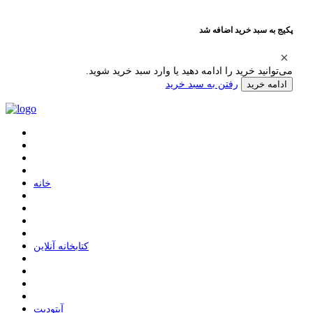
پکیج به سبد خرید اضافه شد
می‌توانید خرید را ادامه دهید یا وارد سبد خرید شوید.
رفتن به سبد خرید
ادامه خرید
ﺧﺎﻧﻪ
ﮐﺘﺎﺑﺨﺎﻧﻪ ﺁﻧﻼﯾﻦ
ﺁﭘﺘﻮﺩﯾﺖ