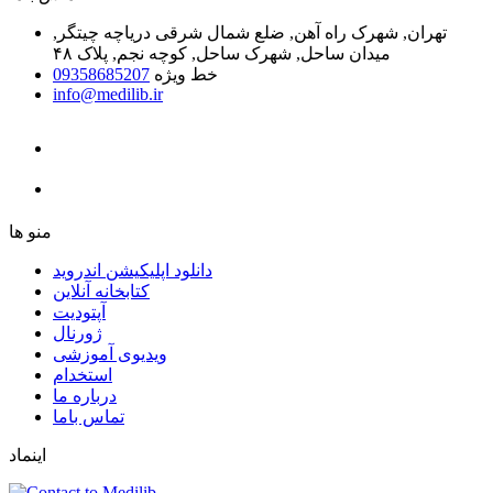
تهران, شهرک راه آهن, ضلع شمال شرقی دریاچه چیتگر,
میدان ساحل, شهرک ساحل, کوچه نجم, پلاک ۴۸
خط ویژه
09358685207
info@medilib.ir
ﻣﻨﻮ ﻫﺎ
دانلود اپلیکیشن اندروید
ﮐﺘﺎﺑﺨﺎﻧﻪ ﺁﻧﻼﯾﻦ
ﺁﭘﺘﻮﺩﯾﺖ
ﮊﻭﺭﻧﺎﻝ
ویدیوی آموزشی
استخدام
درباره ما
ﺗﻤﺎﺱ ﺑﺎﻣﺎ
اینماد