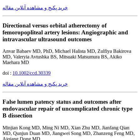
خرید پکیج و مشاهده آنلاین مقاله
Directional versus orbital atherectomy of
femoropopliteal artery lesions: Angiographic and
intravascular ultrasound outcomes
Anvar Babaev MD, PhD, Michael Halista MD, Zulfiya Bakirova
MD, Valeryia Avtushka BS, Mitsuaki Matsumura BS, Akiko
Maehara MD
doi :
10.1002/ccd.30339
خرید پکیج و مشاهده آنلاین مقاله
False lumen patency status and outcomes after
endovascular repair of uncomplicated chronic type
B dissection
Minjian Kong MD, Ming Ni MD, Xian Zhu MD, Jianfang Qian
MD, Qunjun Duan MD, Jiangwei Song MD, Zhanzeng Feng MD,
Aiqiang Dong MD