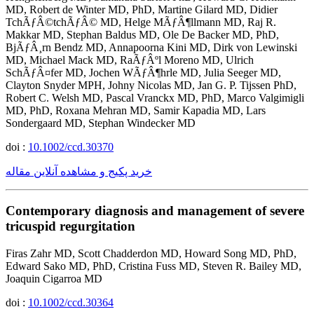
MD, Robert de Winter MD, PhD, Martine Gilard MD, Didier
TchÃƒÂ©tchÃƒÂ© MD, Helge MÃƒÂ¶llmann MD, Raj R.
Makkar MD, Stephan Baldus MD, Ole De Backer MD, PhD,
BjÃƒÂ¸rn Bendz MD, Annapoorna Kini MD, Dirk von Lewinski
MD, Michael Mack MD, RaÃƒÂºl Moreno MD, Ulrich
SchÃƒÂ¤fer MD, Jochen WÃƒÂ¶hrle MD, Julia Seeger MD,
Clayton Snyder MPH, Johny Nicolas MD, Jan G. P. Tijssen PhD,
Robert C. Welsh MD, Pascal Vranckx MD, PhD, Marco Valgimigli
MD, PhD, Roxana Mehran MD, Samir Kapadia MD, Lars
Sondergaard MD, Stephan Windecker MD
doi :
10.1002/ccd.30370
خرید پکیج و مشاهده آنلاین مقاله
Contemporary diagnosis and management of severe
tricuspid regurgitation
Firas Zahr MD, Scott Chadderdon MD, Howard Song MD, PhD,
Edward Sako MD, PhD, Cristina Fuss MD, Steven R. Bailey MD,
Joaquin Cigarroa MD
doi :
10.1002/ccd.30364