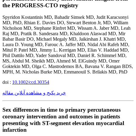
the PROGRESS-CTO registry
Spyridon Kostantinis MD, Bahadir Simsek MD, Judit Karacsonyi
MD, PhD, Rhian E. Davies DO, Stewart Benton Jr, MD, William
Nicholson MD, Stephane Rinfret MD, Wissam A. Jaber MD, Leah
Raj MD, Pratik B. Sandesara MD, Khaldoon Alaswad MD, Mir
Babar Basir DO, Michael Megaly MD, Jaikirshan J. Khatri MD,
Laura D. Young MD, Farouc A. Jaffer MD, Nidal Abi Rafeh MD,
Mitul P. Patel MD, Jimmy L. Kerrigan MD, Elias V. Haddad MD,
Phil Dattilo MD, Yader Sandoval MD, Daniel R. Schimmel MD,
MS, Abdul M. Sheikh MD, Ahmed M. ElGuindy MD, Omer
Goktekin MD, Olga C. Mastrodemos BA, Bavana V. Rangan BDS,
MPH, M. Nicholas Burke MD, Emmanouil S. Brilakis MD, PhD
doi :
10.1002/ccd.30354
خرید پکیج و مشاهده آنلاین مقاله
Sex differences in time to primary percutaneous
coronary intervention and outcomes in patients
presenting with ST-segment elevation myocardial
infarction