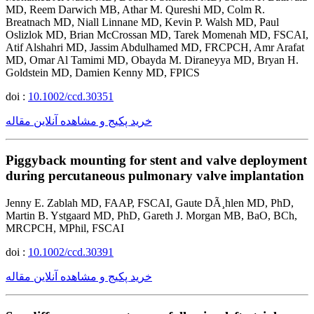
MD, Reem Darwich MB, Athar M. Qureshi MD, Colm R.
Breatnach MD, Niall Linnane MD, Kevin P. Walsh MD, Paul
Oslizlok MD, Brian McCrossan MD, Tarek Momenah MD, FSCAI,
Atif Alshahri MD, Jassim Abdulhamed MD, FRCPCH, Amr Arafat
MD, Omar Al Tamimi MD, Obayda M. Diraneyya MD, Bryan H.
Goldstein MD, Damien Kenny MD, FPICS
doi :
10.1002/ccd.30351
خرید پکیج و مشاهده آنلاین مقاله
Piggyback mounting for stent and valve deployment
during percutaneous pulmonary valve implantation
Jenny E. Zablah MD, FAAP, FSCAI, Gaute DÃ¸hlen MD, PhD,
Martin B. Ystgaard MD, PhD, Gareth J. Morgan MB, BaO, BCh,
MRCPCH, MPhil, FSCAI
doi :
10.1002/ccd.30391
خرید پکیج و مشاهده آنلاین مقاله