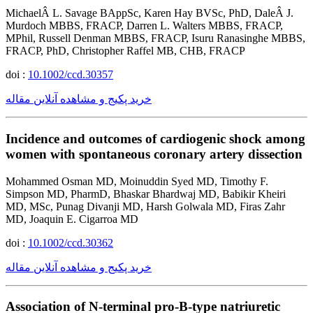
MichaelÂ L. Savage BAppSc, Karen Hay BVSc, PhD, DaleÂ J.
Murdoch MBBS, FRACP, Darren L. Walters MBBS, FRACP,
MPhil, Russell Denman MBBS, FRACP, Isuru Ranasinghe MBBS,
FRACP, PhD, Christopher Raffel MB, CHB, FRACP
doi :
10.1002/ccd.30357
خرید پکیج و مشاهده آنلاین مقاله
Incidence and outcomes of cardiogenic shock among
women with spontaneous coronary artery dissection
Mohammed Osman MD, Moinuddin Syed MD, Timothy F.
Simpson MD, PharmD, Bhaskar Bhardwaj MD, Babikir Kheiri
MD, MSc, Punag Divanji MD, Harsh Golwala MD, Firas Zahr
MD, Joaquin E. Cigarroa MD
doi :
10.1002/ccd.30362
خرید پکیج و مشاهده آنلاین مقاله
Association of N-terminal pro-B-type natriuretic