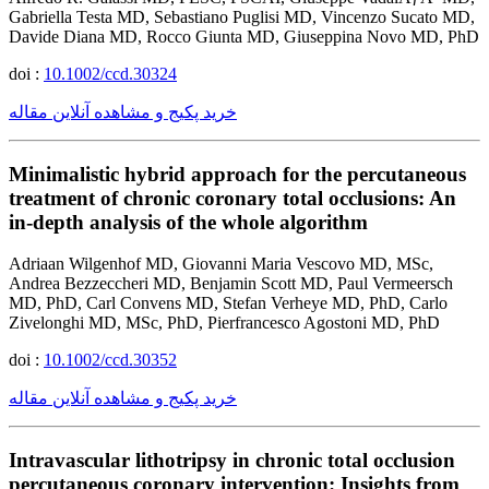
Gabriella Testa MD, Sebastiano Puglisi MD, Vincenzo Sucato MD,
Davide Diana MD, Rocco Giunta MD, Giuseppina Novo MD, PhD
doi :
10.1002/ccd.30324
خرید پکیج و مشاهده آنلاین مقاله
Minimalistic hybrid approach for the percutaneous
treatment of chronic coronary total occlusions: An
in-depth analysis of the whole algorithm
Adriaan Wilgenhof MD, Giovanni Maria Vescovo MD, MSc,
Andrea Bezzeccheri MD, Benjamin Scott MD, Paul Vermeersch
MD, PhD, Carl Convens MD, Stefan Verheye MD, PhD, Carlo
Zivelonghi MD, MSc, PhD, Pierfrancesco Agostoni MD, PhD
doi :
10.1002/ccd.30352
خرید پکیج و مشاهده آنلاین مقاله
Intravascular lithotripsy in chronic total occlusion
percutaneous coronary intervention: Insights from