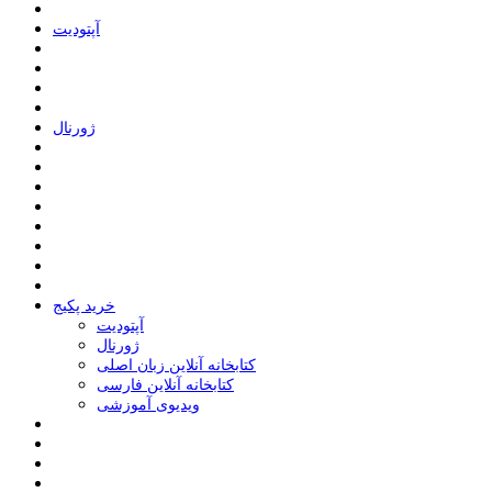
ﺁﭘﺘﻮﺩﯾﺖ
ﮊﻭﺭﻧﺎﻝ
خرید پکیج
ﺁﭘﺘﻮﺩﯾﺖ
ﮊﻭﺭﻧﺎﻝ
کتابخانه آنلاین زبان اصلی
کتابخانه آنلاین فارسی
ویدیوی آموزشی