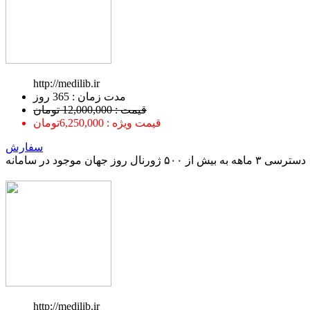
http://medilib.ir
ﻣﺪﺕ ﺯﻣﺎﻥ : 365 ﺭﻭﺯ
قیمت : 12,000,000 تومان
قیمت ویژه : 6,250,000تومان
سفارش
دسترسی ۳ ماهه به بیش از ۵۰۰ ژورنال روز جهان موجود در سامانه
http://medilib.ir