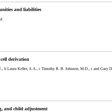
ities and liabilities
,d
ell derivation
E., b Laura Keller, A.A., c Timothy R. B. Johnson, M.D., c and Gary D
g, and child adjustment