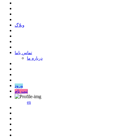
وبلاگ
ﺗﻤﺎﺱ ﺑﺎﻣﺎ
درباره ما
ورود
ثبت نام
en