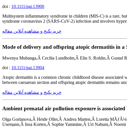
doi :
10.1111/pai.13900
Multisystem inflammatory syndrome in children (MIS-C) is a rare, bu
syndrome coronavirus 2 (SARS-CoV-2) infection and involves hyperi
خرید پکیج و مشاهده آنلاین مقاله
Mode of delivery and offspring atopic dermatitis in 
Mwenya Mubanga,Â Cecilia Lundholm,Â Elin S. Rohlin,Â Gustaf 
doi :
10.1111/pai.13904
Atopic dermatitis is a common chronic childhood disease associated wi
between caesarean section and offspring atopic dermatitis remains unc
خرید پکیج و مشاهده آنلاین مقاله
Ambient prenatal air pollution exposure is associated
Olga Gorlanova,Â Heide Oller,Â Andrea Marten,Â Loretta MÃƒÂ¼ll
Usemann,Â Insa Korten,Â Sophie Yammine,Â Uri Nahum,Â Noemi K