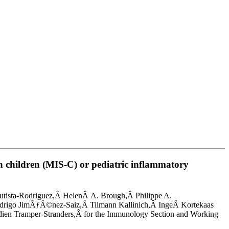
children (MIS-C) or pediatric inflammatory
tista-Rodriguez,Â HelenÂ A. Brough,Â Philippe A.
odrigo JimÃƒÂ©nez-Saiz,Â Tilmann Kallinich,Â IngeÂ Kortekaas
ien Tramper-Stranders,Â for the Immunology Section and Working