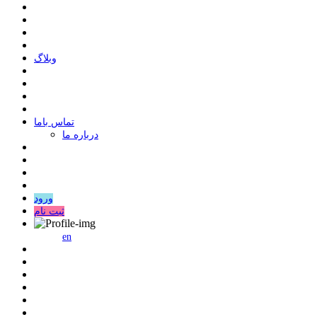
وبلاگ
ﺗﻤﺎﺱ ﺑﺎﻣﺎ
درباره ما
ورود
ثبت نام
en