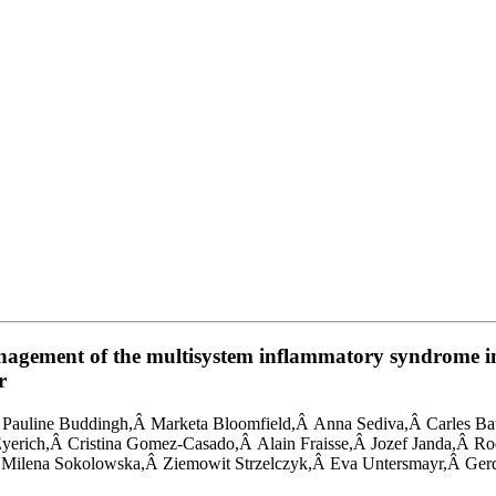
gement of the multisystem inflammatory syndrome in 
r
auline Buddingh,Â Marketa Bloomfield,Â Anna Sediva,Â Carles Bau
yerich,Â Cristina Gomez-Casado,Â Alain Fraisse,Â Jozef Janda,Â R
 Milena Sokolowska,Â Ziemowit Strzelczyk,Â Eva Untersmayr,Â Gerd