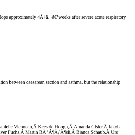
elops approximately 4Ã¢â‚¬â€°weeks after severe acute respiratory
tion between caesarean section and asthma, but the relationship
Danielle Vienneau,Â Kees de Hoogh,Â Amanda Gisler,Â Jakob
iver Fuchs,Â Martin RÃƒÂ¶ÃƒÂ¶sli,Â Bianca Schaub,Â Urs