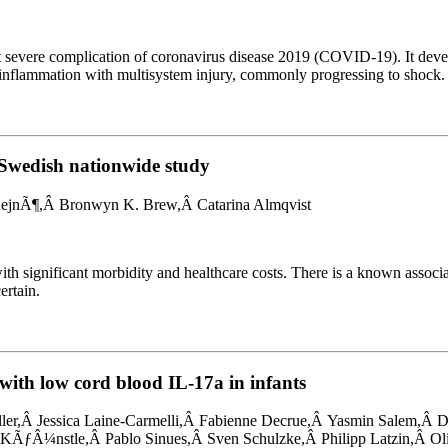
t severe complication of coronavirus disease 2019 (COVID-19). It dev
nflammation with multisystem injury, commonly progressing to shock.
a Swedish nationwide study
RejnÃ¶,Â Bronwyn K. Brew,Â Catarina Almqvist
th significant morbidity and healthcare costs. There is a known associa
ertain.
 with low cord blood IL-17a in infants
er,Â Jessica Laine-Carmelli,Â Fabienne Decrue,Â Yasmin Salem,Â 
ÃƒÂ¼nstle,Â Pablo Sinues,Â Sven Schulzke,Â Philipp Latzin,Â Ol