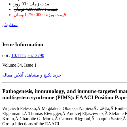
ﻣﺪﺕ ﺯﻣﺎﻥ : 93 ﺭﻭﺯ
قیمت : 4,000,000 تومان
قیمت ویژه : 1,750,000تومان
سفارش
Issue Information
doi :
10.1111/pai.13790
Volume 34, Issue 1
خرید پکیج و مشاهده آنلاین مقاله
Pathogenesis, immunology, and immune-targeted mana
multisystem syndrome (PIMS): EAACI Position Pape
Wojciech Feleszko,Â Magdalena Okarska-NapieraÃ…â€ša,Â Emilie P
Eigenmann,Â Thomas Eiwegger,Â Andrzej Eljaszewicz,Â Stefanie E
Krohn,Â Charlotte G. Mortz,Â Carmen Riggioni,Â Joaquin Sastre,Â
Group Infections of the EAACI