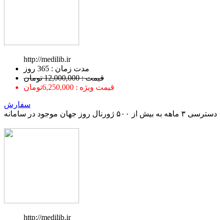
http://medilib.ir
ﻣﺪﺕ ﺯﻣﺎﻥ : 365 ﺭﻭﺯ
قیمت : 12,000,000 تومان
قیمت ویژه : 6,250,000تومان
سفارش
دسترسی ۳ ماهه به بیش از ۵۰۰ ژورنال روز جهان موجود در سامانه
http://medilib.ir