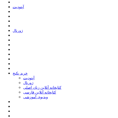
ﺁﭘﺘﻮﺩﯾﺖ
ﮊﻭﺭﻧﺎﻝ
خرید پکیج
ﺁﭘﺘﻮﺩﯾﺖ
ﮊﻭﺭﻧﺎﻝ
کتابخانه آنلاین زبان اصلی
کتابخانه آنلاین فارسی
ویدیوی آموزشی