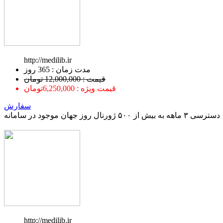
http://medilib.ir
ﻣﺪﺕ ﺯﻣﺎﻥ : 365 ﺭﻭﺯ
قیمت : 12,000,000 تومان
قیمت ویژه : 6,250,000تومان
سفارش
دسترسی ۳ ماهه به بیش از ۵۰۰ ژورنال روز جهان موجود در سامانه
http://medilib.ir