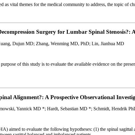
as vital themes for the medical community to address, the topic of chr
 Decompression Surgery for Lumbar Spinal Stenosis?: 
 Huang, Dujun MD; Zhang, Wenming MD, PhD; Lin, Jianhua MD
urpose of this study is to evaluate the available evidence on the preser
pinal Alignment?: A Prospective Observational Investig
wski, Yannick MD *; Hardt, Sebastian MD *; Schmidt, Hendrik PhD
THA) aimed to evaluate the following hypotheses: (1) the spinal sagittal
tween sagittal balanced and imbalanced patients.