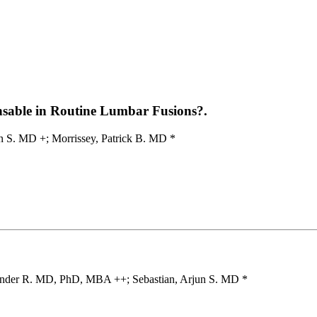
nsable in Routine Lumbar Fusions?.
n S. MD +; Morrissey, Patrick B. MD *
ander R. MD, PhD, MBA ++; Sebastian, Arjun S. MD *