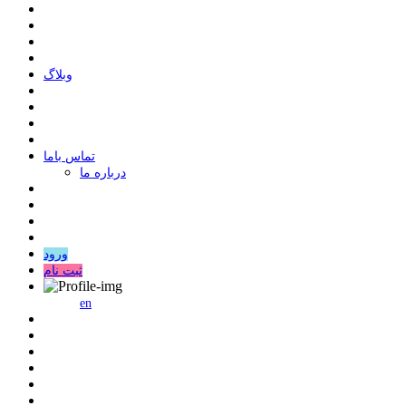
وبلاگ
ﺗﻤﺎﺱ ﺑﺎﻣﺎ
درباره ما
ورود
ثبت نام
en