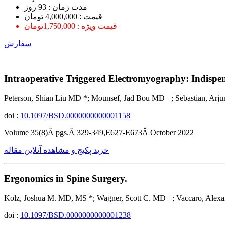
ﻣﺪﺕ ﺯﻣﺎﻥ : 93 ﺭﻭﺯ
قیمت : 4,000,000 تومان
قیمت ویژه : 1,750,000تومان
سفارش
Intraoperative Triggered Electromyography: Indispe
Peterson, Shian Liu MD *; Mounsef, Jad Bou MD +; Sebastian, Arju
doi :
10.1097/BSD.0000000000001158
Volume 35(8)Â pgs.Â 329-349,E627-E673Â October 2022
خرید پکیج و مشاهده آنلاین مقاله
Ergonomics in Spine Surgery.
Kolz, Joshua M. MD, MS *; Wagner, Scott C. MD +; Vaccaro, Alex
doi :
10.1097/BSD.0000000000001238