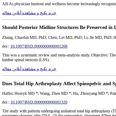
AB As physician burnout and wellness become increasingly recognized 
خرید پکیج و مشاهده آنلاین مقاله
Should Posterior Midline Structures Be Preserved in
Zhang, Chaofan MD, PhD; Chen, Lei MD, PhD; Li, Jie MD, PhD;
doi :
10.1097/BSD.0000000000001268
This was a systematic review and meta-analysis study. Objective: The p
lumbar spinal stenosis (LSS).
خرید پکیج و مشاهده آنلاین مقاله
Does Total Hip Arthroplasty Affect Spinopelvic and S
Haffer, Henryk MD *; Wang, Zhen MD *; Hu, Zhouyang MD *; Palmo
doi :
10.1097/BSD.0000000000001320
The study with patients undergoing unilateral total hip arthroplasty (
parameter changes after THA, (3) the spinopelvic alignment differs be