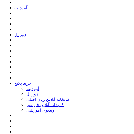
ﺁﭘﺘﻮﺩﯾﺖ
ﮊﻭﺭﻧﺎﻝ
خرید پکیج
ﺁﭘﺘﻮﺩﯾﺖ
ﮊﻭﺭﻧﺎﻝ
کتابخانه آنلاین زبان اصلی
کتابخانه آنلاین فارسی
ویدیوی آموزشی