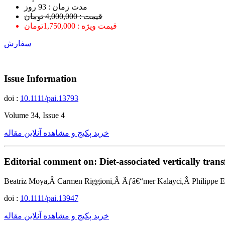
ﻣﺪﺕ ﺯﻣﺎﻥ : 93 ﺭﻭﺯ
قیمت : 4,000,000 تومان
قیمت ویژه : 1,750,000تومان
سفارش
Issue Information
doi :
10.1111/pai.13793
Volume 34, Issue 4
خرید پکیج و مشاهده آنلاین مقاله
Editorial comment on: Diet-associated vertically trans
Beatriz Moya,Â Carmen Riggioni,Â Ãƒâ€“mer Kalayci,Â Philippe 
doi :
10.1111/pai.13947
خرید پکیج و مشاهده آنلاین مقاله