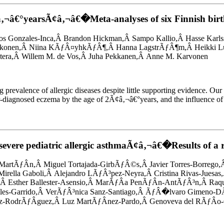
¢â‚¬â€°yearsÃ¢â‚¬â€�Meta-analyses of six Finnish birt
los Gonzales-Inca,Â Brandon Hickman,Â Sampo Kallio,Â Hasse Karls
kkonen,Â Niina KÃƒÂ¤yhkÃƒÂ¶,Â Hanna LagstrÃƒÂ¶m,Â Heikki Lukkar
htera,Â Willem M. de Vos,Â Juha Pekkanen,Â Anne M. Karvonen
ng prevalence of allergic diseases despite little supporting evidence. Ou
-diagnosed eczema by the age of 2Ã¢â‚¬â€°years, and the influence of 
severe pediatric allergic asthmaÃ¢â‚¬â€�Results of a re
MartÃƒÂ­n,Â Miguel Tortajada-GirbÃƒÂ©s,Â Javier Torres-Borrego,
a Gaboli,Â Alejandro LÃƒÂ³pez-Neyra,Â Cristina Rivas-Juesas,Â 
a,Â Esther Ballester-Asensio,Â MarÃƒÂ­a PenÃƒÂ­n-AntÃƒÂ³n,Â Ra
lles-Garrido,Â VerÃƒÂ³nica Sanz-Santiago,Â ÃƒÂ�lvaro Gimeno-D
z-RodrÃƒÂ­guez,Â Luz MartÃƒÂ­nez-Pardo,Â Genoveva del RÃƒÂ­