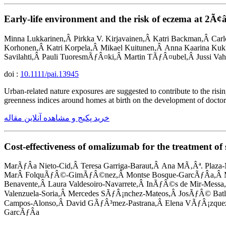
Early-life environment and the risk of eczema at 2Ã
Minna Lukkarinen,Â Pirkka V. Kirjavainen,Â Katri Backman,Â Car
Korhonen,Â Katri Korpela,Â Mikael Kuitunen,Â Anna Kaarina Ku
Savilahti,Â Pauli TuoresmÃƒÂ¤ki,Â Martin TÃƒÂ¤ubel,Â Jussi Va
doi :
10.1111/pai.13945
Urban-related nature exposures are suggested to contribute to the risi
greenness indices around homes at birth on the development of doctor
خرید پکیج و مشاهده آنلاین مقاله
Cost-effectiveness of omalizumab for the treatment of 
MarÃƒÂ­a Nieto-Cid,Â Teresa Garriga-Baraut,Â Ana MÃ‚Âª. Plaza-
MarÂ FolquÃƒÂ©-GimÃƒÂ©nez,Â Montse Bosque-GarcÃƒÂ­a,Â Mirell
Benavente,Â Laura Valdesoiro-Navarrete,Â InÃƒÂ©s de Mir-Mess
Valenzuela-Soria,Â Mercedes SÃƒÂ¡nchez-Mateos,Â JosÃƒÂ© Bat
Campos-Alonso,Â David GÃƒÂ³mez-Pastrana,Â Elena VÃƒÂ¡zque
GarcÃƒÂ­a