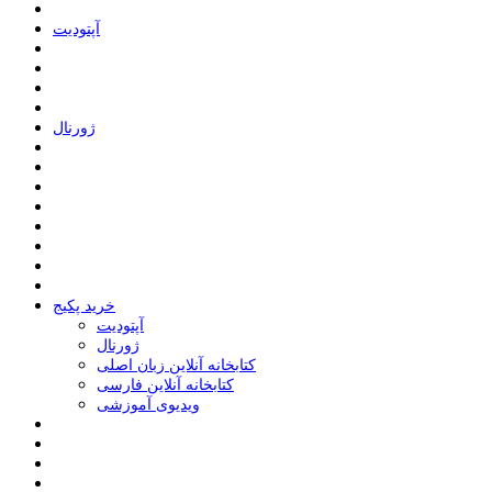
ﺁﭘﺘﻮﺩﯾﺖ
ﮊﻭﺭﻧﺎﻝ
خرید پکیج
ﺁﭘﺘﻮﺩﯾﺖ
ﮊﻭﺭﻧﺎﻝ
کتابخانه آنلاین زبان اصلی
کتابخانه آنلاین فارسی
ویدیوی آموزشی