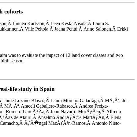
h cohorts
son,Â Linnea Karlsson,Â Leea Keski-Nisula,Â Laura S.
inen,Â Ville Peltola,Â Jaana Pentti,Â Anne Salonen,Â Erkki
r aim was to evaluate the impact of 12 land cover classes and two
birth season.
al-life study in Spain
Â Jaime Lozano-Blasco,Â Laura Moreno-Galarraga,Â MÃ‚Âª. del
MÃ‚Âª. Araceli Caballero-Rabasco,Â Andrea Freixa-
quel Romero-GarcÃƒÂ­a,Â Juan Navarro-MorÃƒÂ³n,Â Alfredo
ÃƒÂ­az de Atauri,Â Anselmo AndrÃƒÂ©s-MartÃƒÂ­n,Â Elena
o-Camacho,Â ÃƒÂ�ngel MazÃƒÂ³n-Ramos,Â Antonio Nieto-