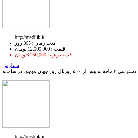
http://medilib.ir
ﻣﺪﺕ ﺯﻣﺎﻥ : 365 ﺭﻭﺯ
قیمت : 12,000,000 تومان
قیمت ویژه : 6,250,000تومان
سفارش
دسترسی ۳ ماهه به بیش از ۵۰۰ ژورنال روز جهان موجود در سامانه
http://medilib.ir