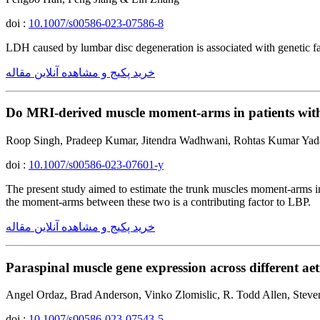
doi :
10.1007/s00586-023-07586-8
LDH caused by lumbar disc degeneration is associated with geneti
خرید پکیج و مشاهده آنلاین مقاله
Do MRI-derived muscle moment-arms in patients with 
Roop Singh, Pradeep Kumar, Jitendra Wadhwani, Rohtas Kumar Yad
doi :
10.1007/s00586-023-07601-y
The present study aimed to estimate the trunk muscles moment-arms in 
the moment-arms between these two is a contributing factor to LBP.
خرید پکیج و مشاهده آنلاین مقاله
Paraspinal muscle gene expression across different ae
Angel Ordaz, Brad Anderson, Vinko Zlomislic, R. Todd Allen, Stev
doi :
10.1007/s00586-023-07543-5