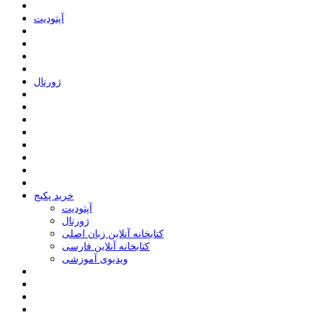
ﺁﭘﺘﻮﺩﯾﺖ
ﮊﻭﺭﻧﺎﻝ
خرید پکیج
ﺁﭘﺘﻮﺩﯾﺖ
ﮊﻭﺭﻧﺎﻝ
کتابخانه آنلاین زبان اصلی
کتابخانه آنلاین فارسی
ویدیوی آموزشی