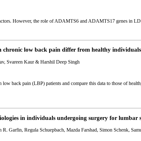
c factors. However, the role of ADAMTS6 and ADAMTS17 genes in LDH 
chronic low back pain differ from healthy individual
av, Svareen Kaur & Harshil Deep Singh
low back pain (LBP) patients and compare this data to those of healthy
tiologies in individuals undergoing surgery for lumbar
en R. Garfin, Regula Schuepbach, Mazda Farshad, Simon Schenk, Sam