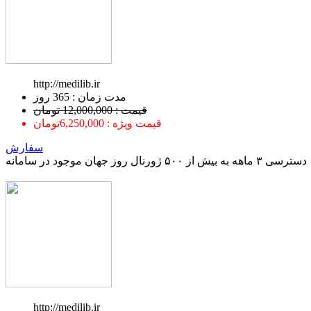
http://medilib.ir
ﻣﺪﺕ ﺯﻣﺎﻥ : 365 ﺭﻭﺯ
قیمت : 12,000,000 تومان
قیمت ویژه : 6,250,000تومان
سفارش
دسترسی ۳ ماهه به بیش از ۵۰۰ ژورنال روز جهان موجود در سامانه
http://medilib.ir