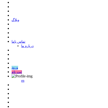
وبلاگ
ﺗﻤﺎﺱ ﺑﺎﻣﺎ
درباره ما
ورود
ثبت نام
en