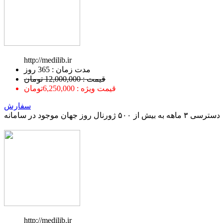
http://medilib.ir
ﻣﺪﺕ ﺯﻣﺎﻥ : 365 ﺭﻭﺯ
قیمت : 12,000,000 تومان
قیمت ویژه : 6,250,000تومان
سفارش
دسترسی ۳ ماهه به بیش از ۵۰۰ ژورنال روز جهان موجود در سامانه
http://medilib.ir