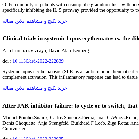
Only a minority of patients with eosinophilic granulomatosis with po
specifically inhibiting the IL-5 pathway provided the opportunity to t
خرید پکیج و مشاهده آنلاین مقاله
Clinical trials in systemic lupus erythematosus: the d
Ana Lorenzo-Vizcaya, David Alan Isenberg
doi :
10.1136/ard-2022-222839
Systemic lupus erythematosus (SLE) is an autoimmune rheumatic disea
complement activation. This inflammatory response can lead to tissue 
خرید پکیج و مشاهده آنلاین مقاله
After JAK inhibitor failure: to cycle or to switch, tha
Manuel Pombo-Suarez, Carlos Sanchez-Piedra, Juan GÃ³mez-Reino, 
Denis Choquette, Anja Strangfeld, Burkhard F Leeb, Ziga Rotar, Ana
Courvoisier