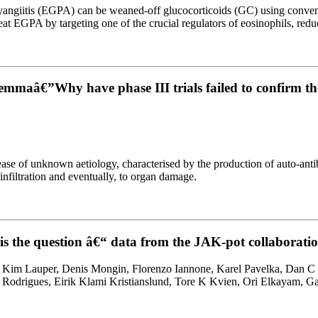
lyangiitis (EGPA) can be weaned-off glucocorticoids (GC) using convent
reat EGPA by targeting one of the crucial regulators of eosinophils, redu
ilemmaâ€”Why have phase III trials failed to confirm the
se of unknown aetiology, characterised by the production of auto-ant
infiltration and eventually, to organ damage.
t is the question â€“ data from the JAK-pot collaboration
Kim Lauper, Denis Mongin, Florenzo Iannone, Karel Pavelka, Dan C
 Rodrigues, Eirik Klami Kristianslund, Tore K Kvien, Ori Elkayam, G