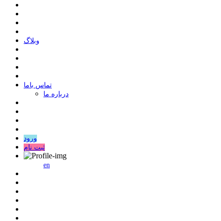
وبلاگ
ﺗﻤﺎﺱ ﺑﺎﻣﺎ
درباره ما
ورود
ثبت نام
en