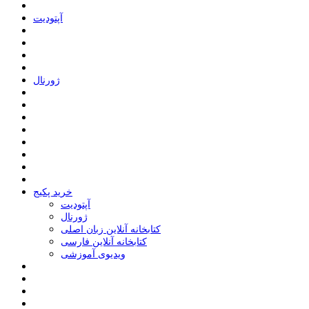
ﺁﭘﺘﻮﺩﯾﺖ
ﮊﻭﺭﻧﺎﻝ
خرید پکیج
ﺁﭘﺘﻮﺩﯾﺖ
ﮊﻭﺭﻧﺎﻝ
کتابخانه آنلاین زبان اصلی
کتابخانه آنلاین فارسی
ویدیوی آموزشی