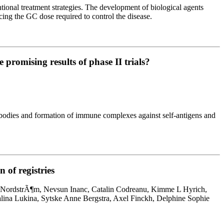
ional treatment strategies. The development of biological agents
cing the GC dose required to control the disease.
 promising results of phase II trials?
ibodies and formation of immune complexes against self-antigens and
 of registries
 NordstrÃ¶m, Nevsun Inanc, Catalin Codreanu, Kimme L Hyrich,
alina Lukina, Sytske Anne Bergstra, Axel Finckh, Delphine Sophie