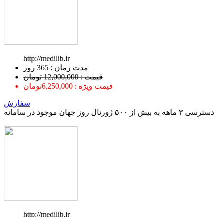
http://medilib.ir
ﻣﺪﺕ ﺯﻣﺎﻥ : 365 ﺭﻭﺯ
قیمت : 12,000,000 تومان
قیمت ویژه : 6,250,000تومان
سفارش
دسترسی ۳ ماهه به بیش از ۵۰۰ ژورنال روز جهان موجود در سامانه
http://medilib.ir