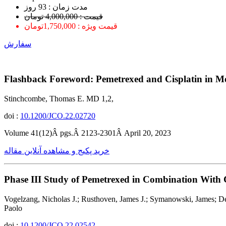
ﻣﺪﺕ ﺯﻣﺎﻥ : 93 ﺭﻭﺯ
قیمت : 4,000,000 تومان
قیمت ویژه : 1,750,000تومان
سفارش
Flashback Foreword: Pemetrexed and Cisplatin in M
Stinchcombe, Thomas E. MD 1,2,
doi :
10.1200/JCO.22.02720
Volume 41(12)Â pgs.Â 2123-2301Â April 20, 2023
خرید پکیج و مشاهده آنلاین مقاله
Phase III Study of Pemetrexed in Combination With C
Vogelzang, Nicholas J.; Rusthoven, James J.; Symanowski, James; Denh
Paolo
doi :
10.1200/JCO.22.02542