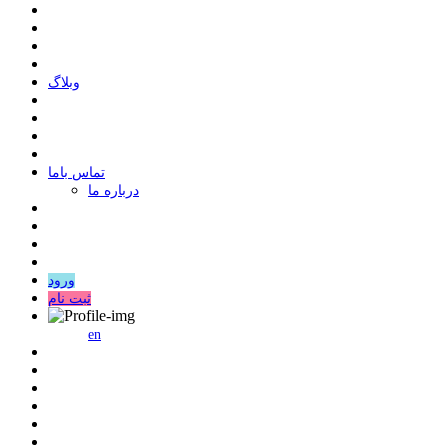
وبلاگ
ﺗﻤﺎﺱ ﺑﺎﻣﺎ
درباره ما
ورود
ثبت نام
en