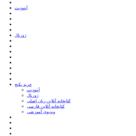
ﺁﭘﺘﻮﺩﯾﺖ
ﮊﻭﺭﻧﺎﻝ
خرید پکیج
ﺁﭘﺘﻮﺩﯾﺖ
ﮊﻭﺭﻧﺎﻝ
کتابخانه آنلاین زبان اصلی
کتابخانه آنلاین فارسی
ویدیوی آموزشی