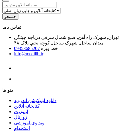
جستجو
ﺗﻤﺎﺱ ﺑﺎﻣﺎ
تهران, شهرک راه آهن, ضلع شمال شرقی دریاچه چیتگر,
میدان ساحل, شهرک ساحل, کوچه نجم, پلاک ۴۸
خط ویژه
09358685207
info@medilib.ir
ﻣﻨﻮ ﻫﺎ
دانلود اپلیکیشن اندروید
ﮐﺘﺎﺑﺨﺎﻧﻪ ﺁﻧﻼﯾﻦ
ﺁﭘﺘﻮﺩﯾﺖ
ﮊﻭﺭﻧﺎﻝ
ویدیوی آموزشی
استخدام