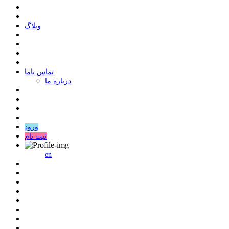
وبلاگ
ﺗﻤﺎﺱ ﺑﺎﻣﺎ
درباره ما
ورود
ثبت نام
en