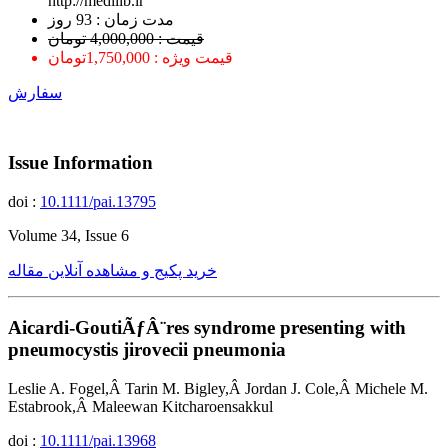
http://medilib.ir
ﻣﺪﺕ ﺯﻣﺎﻥ : 93 ﺭﻭﺯ
قیمت : 4,000,000 تومان
قیمت ویژه : 1,750,000تومان
سفارش
Issue Information
doi :
10.1111/pai.13795
Volume 34, Issue 6
خرید پکیج و مشاهده آنلاین مقاله
Aicardi-GoutiÃƒÂ¨res syndrome presenting with
pneumocystis jirovecii pneumonia
Leslie A. Fogel,Â Tarin M. Bigley,Â Jordan J. Cole,Â Michele M.
Estabrook,Â Maleewan Kitcharoensakkul
doi :
10.1111/pai.13968