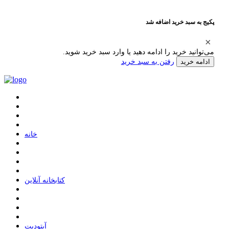
پکیج به سبد خرید اضافه شد
می‌توانید خرید را ادامه دهید یا وارد سبد خرید شوید.
رفتن به سبد خرید
ادامه خرید
ﺧﺎﻧﻪ
ﮐﺘﺎﺑﺨﺎﻧﻪ ﺁﻧﻼﯾﻦ
ﺁﭘﺘﻮﺩﯾﺖ