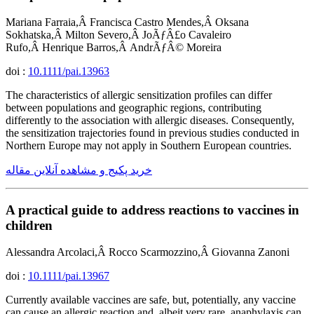
Mariana Farraia,Â Francisca Castro Mendes,Â Oksana
Sokhatska,Â Milton Severo,Â JoÃƒÂ£o Cavaleiro
Rufo,Â Henrique Barros,Â AndrÃƒÂ© Moreira
doi :
10.1111/pai.13963
The characteristics of allergic sensitization profiles can differ
between populations and geographic regions, contributing
differently to the association with allergic diseases. Consequently,
the sensitization trajectories found in previous studies conducted in
Northern Europe may not apply in Southern European countries.
خرید پکیج و مشاهده آنلاین مقاله
A practical guide to address reactions to vaccines in
children
Alessandra Arcolaci,Â Rocco Scarmozzino,Â Giovanna Zanoni
doi :
10.1111/pai.13967
Currently available vaccines are safe, but, potentially, any vaccine
can cause an allergic reaction and, albeit very rare, anaphylaxis can