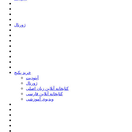
ﮊﻭﺭﻧﺎﻝ
خرید پکیج
ﺁﭘﺘﻮﺩﯾﺖ
ﮊﻭﺭﻧﺎﻝ
کتابخانه آنلاین زبان اصلی
کتابخانه آنلاین فارسی
ویدیوی آموزشی