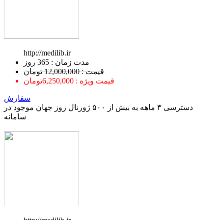
http://medilib.ir
ﻣﺪﺕ ﺯﻣﺎﻥ : 365 ﺭﻭﺯ
قیمت : 12,000,000 تومان
قیمت ویژه : 6,250,000تومان
سفارش
دسترسی ۳ ماهه به بیش از ۵۰۰ ژورنال روز جهان موجود در
سامانه