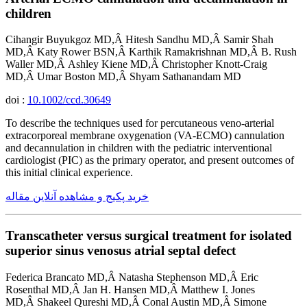
children
Cihangir Buyukgoz MD,Â Hitesh Sandhu MD,Â Samir Shah
MD,Â Katy Rower BSN,Â Karthik Ramakrishnan MD,Â B. Rush
Waller MD,Â Ashley Kiene MD,Â Christopher Knott-Craig
MD,Â Umar Boston MD,Â Shyam Sathanandam MD
doi :
10.1002/ccd.30649
To describe the techniques used for percutaneous veno-arterial
extracorporeal membrane oxygenation (VA-ECMO) cannulation
and decannulation in children with the pediatric interventional
cardiologist (PIC) as the primary operator, and present outcomes of
this initial clinical experience.
خرید پکیج و مشاهده آنلاین مقاله
Transcatheter versus surgical treatment for isolated
superior sinus venosus atrial septal defect
Federica Brancato MD,Â Natasha Stephenson MD,Â Eric
Rosenthal MD,Â Jan H. Hansen MD,Â Matthew I. Jones
MD,Â Shakeel Qureshi MD,Â Conal Austin MD,Â Simone