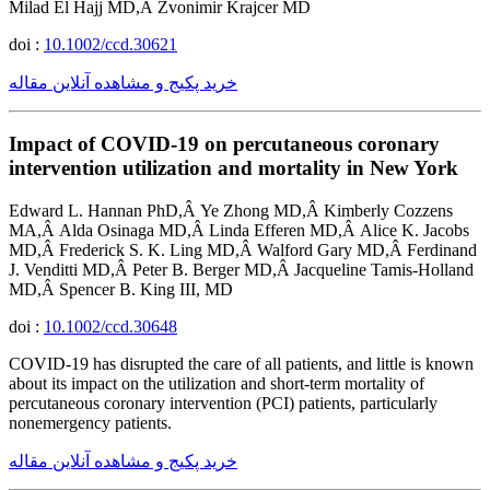
Milad El Hajj MD,Â Zvonimir Krajcer MD
doi :
10.1002/ccd.30621
خرید پکیج و مشاهده آنلاین مقاله
Impact of COVID-19 on percutaneous coronary
intervention utilization and mortality in New York
Edward L. Hannan PhD,Â Ye Zhong MD,Â Kimberly Cozzens
MA,Â Alda Osinaga MD,Â Linda Efferen MD,Â Alice K. Jacobs
MD,Â Frederick S. K. Ling MD,Â Walford Gary MD,Â Ferdinand
J. Venditti MD,Â Peter B. Berger MD,Â Jacqueline Tamis-Holland
MD,Â Spencer B. King III, MD
doi :
10.1002/ccd.30648
COVID-19 has disrupted the care of all patients, and little is known
about its impact on the utilization and short-term mortality of
percutaneous coronary intervention (PCI) patients, particularly
nonemergency patients.
خرید پکیج و مشاهده آنلاین مقاله