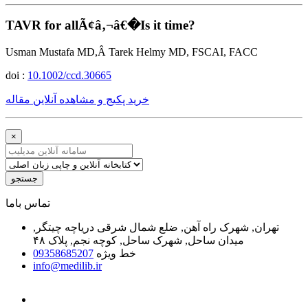
TAVR for allÃ¢â‚¬â€�Is it time?
Usman Mustafa MD,Â Tarek Helmy MD, FSCAI, FACC
doi :
10.1002/ccd.30665
خرید پکیج و مشاهده آنلاین مقاله
×
جستجو
ﺗﻤﺎﺱ ﺑﺎﻣﺎ
تهران, شهرک راه آهن, ضلع شمال شرقی دریاچه چیتگر,
میدان ساحل, شهرک ساحل, کوچه نجم, پلاک ۴۸
خط ویژه
09358685207
info@medilib.ir