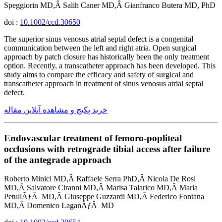
Speggiorin MD,Â Salih Caner MD,Â Gianfranco Butera MD, PhD
doi :
10.1002/ccd.30650
The superior sinus venosus atrial septal defect is a congenital
communication between the left and right atria. Open surgical
approach by patch closure has historically been the only treatment
option. Recently, a transcatheter approach has been developed. This
study aims to compare the efficacy and safety of surgical and
transcatheter approach in treatment of sinus venosus atrial septal
defect.
خرید پکیج و مشاهده آنلاین مقاله
Endovascular treatment of femoro-popliteal
occlusions with retrograde tibial access after failure
of the antegrade approach
Roberto Minici MD,Â Raffaele Serra PhD,Â Nicola De Rosi
MD,Â Salvatore Ciranni MD,Â Marisa Talarico MD,Â Maria
PetullÃƒÂ MD,Â Giuseppe Guzzardi MD,Â Federico Fontana
MD,Â Domenico LaganÃƒÂ MD