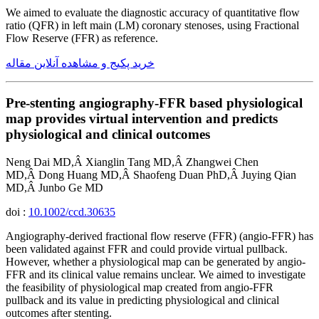
We aimed to evaluate the diagnostic accuracy of quantitative flow
ratio (QFR) in left main (LM) coronary stenoses, using Fractional
Flow Reserve (FFR) as reference.
خرید پکیج و مشاهده آنلاین مقاله
Pre-stenting angiography-FFR based physiological
map provides virtual intervention and predicts
physiological and clinical outcomes
Neng Dai MD,Â Xianglin Tang MD,Â Zhangwei Chen
MD,Â Dong Huang MD,Â Shaofeng Duan PhD,Â Juying Qian
MD,Â Junbo Ge MD
doi :
10.1002/ccd.30635
Angiography-derived fractional flow reserve (FFR) (angio-FFR) has
been validated against FFR and could provide virtual pullback.
However, whether a physiological map can be generated by angio-
FFR and its clinical value remains unclear. We aimed to investigate
the feasibility of physiological map created from angio-FFR
pullback and its value in predicting physiological and clinical
outcomes after stenting.