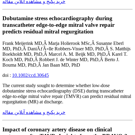
خرید پکیج و مشاهده آنلاین مقاله
Dobutamine stress echocardiography during
transcatheter edge-to-edge mitral valve repair
predicts residual mitral regurgitation
Frank Meijerink MD,Â Marja Holierook MSc,Â Susanne Eberl
MD, PhD,Â DaniÃƒÂ«lle Robbers-Visser MD, PhD,Â S. Matthijs
Boekholdt MD, PhD,Â Marcel A. M. Beijk MD, PhD,Â Karel T.
Koch MD, PhD,Â Robbert J. de Winter MD, PhD,Â Berto J.
Bouma MD, PhD,Â Jan Baan MD, PhD
doi :
10.1002/ccd.30645
The current study sought to determine whether low-dose
dobutamine stress echocardiography (DSE) during transcatheter
edge-to-edge mitral valve repair (TMVR) can predict residual mitral
regurgitation (MR) at discharge.
خرید پکیج و مشاهده آنلاین مقاله
Impact of coronary artery disease on clinical