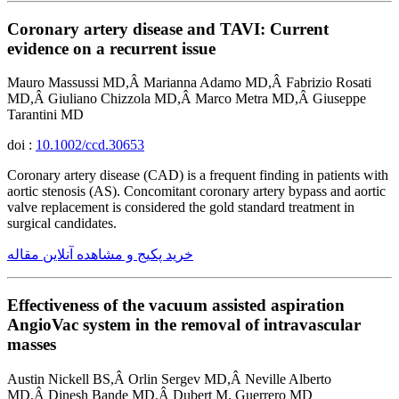
Coronary artery disease and TAVI: Current
evidence on a recurrent issue
Mauro Massussi MD,Â Marianna Adamo MD,Â Fabrizio Rosati
MD,Â Giuliano Chizzola MD,Â Marco Metra MD,Â Giuseppe
Tarantini MD
doi :
10.1002/ccd.30653
Coronary artery disease (CAD) is a frequent finding in patients with
aortic stenosis (AS). Concomitant coronary artery bypass and aortic
valve replacement is considered the gold standard treatment in
surgical candidates.
خرید پکیج و مشاهده آنلاین مقاله
Effectiveness of the vacuum assisted aspiration
AngioVac system in the removal of intravascular
masses
Austin Nickell BS,Â Orlin Sergev MD,Â Neville Alberto
MD,Â Dinesh Bande MD,Â Dubert M. Guerrero MD