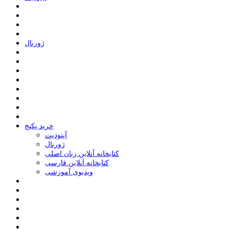
ﮊﻭﺭﻧﺎﻝ
خرید پکیج
ﺁﭘﺘﻮﺩﯾﺖ
ﮊﻭﺭﻧﺎﻝ
کتابخانه آنلاین زبان اصلی
کتابخانه آنلاین فارسی
ویدیوی آموزشی