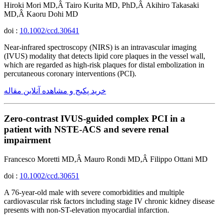
Hiroki Mori MD,Â Tairo Kurita MD, PhD,Â Akihiro Takasaki
MD,Â Kaoru Dohi MD
doi :
10.1002/ccd.30641
Near-infrared spectroscopy (NIRS) is an intravascular imaging
(IVUS) modality that detects lipid core plaques in the vessel wall,
which are regarded as high-risk plaques for distal embolization in
percutaneous coronary interventions (PCI).
خرید پکیج و مشاهده آنلاین مقاله
Zero-contrast IVUS-guided complex PCI in a
patient with NSTE-ACS and severe renal
impairment
Francesco Moretti MD,Â Mauro Rondi MD,Â Filippo Ottani MD
doi :
10.1002/ccd.30651
A 76-year-old male with severe comorbidities and multiple
cardiovascular risk factors including stage IV chronic kidney disease
presents with non-ST-elevation myocardial infarction.