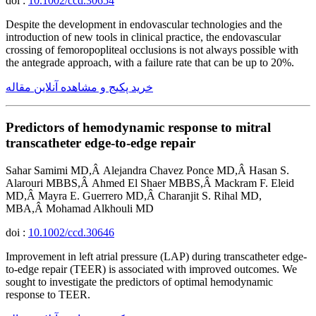
doi :
10.1002/ccd.30654
Despite the development in endovascular technologies and the
introduction of new tools in clinical practice, the endovascular
crossing of femoropopliteal occlusions is not always possible with
the antegrade approach, with a failure rate that can be up to 20%.
خرید پکیج و مشاهده آنلاین مقاله
Predictors of hemodynamic response to mitral
transcatheter edge-to-edge repair
Sahar Samimi MD,Â Alejandra Chavez Ponce MD,Â Hasan S.
Alarouri MBBS,Â Ahmed El Shaer MBBS,Â Mackram F. Eleid
MD,Â Mayra E. Guerrero MD,Â Charanjit S. Rihal MD,
MBA,Â Mohamad Alkhouli MD
doi :
10.1002/ccd.30646
Improvement in left atrial pressure (LAP) during transcatheter edge-
to-edge repair (TEER) is associated with improved outcomes. We
sought to investigate the predictors of optimal hemodynamic
response to TEER.