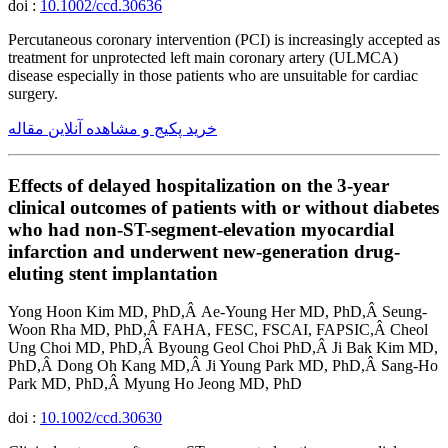
doi :
10.1002/ccd.30636
Percutaneous coronary intervention (PCI) is increasingly accepted as
treatment for unprotected left main coronary artery (ULMCA)
disease especially in those patients who are unsuitable for cardiac
surgery.
خرید پکیج و مشاهده آنلاین مقاله
Effects of delayed hospitalization on the 3-year
clinical outcomes of patients with or without diabetes
who had non-ST-segment-elevation myocardial
infarction and underwent new-generation drug-
eluting stent implantation
Yong Hoon Kim MD, PhD,Â Ae-Young Her MD, PhD,Â Seung-
Woon Rha MD, PhD,Â FAHA, FESC, FSCAI, FAPSIC,Â Cheol
Ung Choi MD, PhD,Â Byoung Geol Choi PhD,Â Ji Bak Kim MD,
PhD,Â Dong Oh Kang MD,Â Ji Young Park MD, PhD,Â Sang-Ho
Park MD, PhD,Â Myung Ho Jeong MD, PhD
doi :
10.1002/ccd.30630