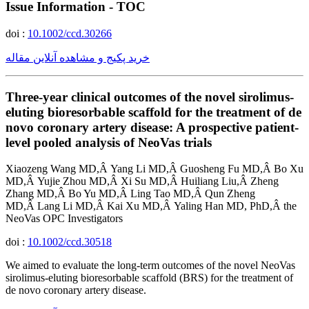
Issue Information - TOC
doi :
10.1002/ccd.30266
خرید پکیج و مشاهده آنلاین مقاله
Three-year clinical outcomes of the novel sirolimus-
eluting bioresorbable scaffold for the treatment of de
novo coronary artery disease: A prospective patient-
level pooled analysis of NeoVas trials
Xiaozeng Wang MD,Â Yang Li MD,Â Guosheng Fu MD,Â Bo Xu
MD,Â Yujie Zhou MD,Â Xi Su MD,Â Huiliang Liu,Â Zheng
Zhang MD,Â Bo Yu MD,Â Ling Tao MD,Â Qun Zheng
MD,Â Lang Li MD,Â Kai Xu MD,Â Yaling Han MD, PhD,Â the
NeoVas OPC Investigators
doi :
10.1002/ccd.30518
We aimed to evaluate the long-term outcomes of the novel NeoVas
sirolimus-eluting bioresorbable scaffold (BRS) for the treatment of
de novo coronary artery disease.