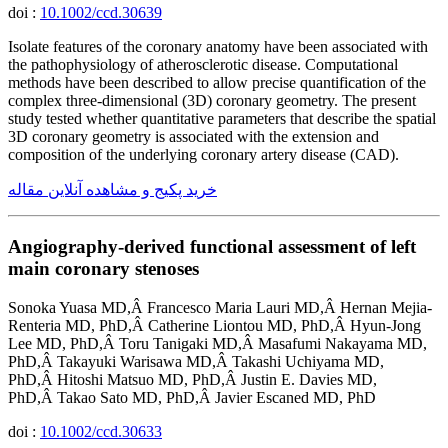
doi :
10.1002/ccd.30639
Isolate features of the coronary anatomy have been associated with
the pathophysiology of atherosclerotic disease. Computational
methods have been described to allow precise quantification of the
complex three-dimensional (3D) coronary geometry. The present
study tested whether quantitative parameters that describe the spatial
3D coronary geometry is associated with the extension and
composition of the underlying coronary artery disease (CAD).
خرید پکیج و مشاهده آنلاین مقاله
Angiography-derived functional assessment of left
main coronary stenoses
Sonoka Yuasa MD,Â Francesco Maria Lauri MD,Â Hernan Mejia-
Renteria MD, PhD,Â Catherine Liontou MD, PhD,Â Hyun-Jong
Lee MD, PhD,Â Toru Tanigaki MD,Â Masafumi Nakayama MD,
PhD,Â Takayuki Warisawa MD,Â Takashi Uchiyama MD,
PhD,Â Hitoshi Matsuo MD, PhD,Â Justin E. Davies MD,
PhD,Â Takao Sato MD, PhD,Â Javier Escaned MD, PhD
doi :
10.1002/ccd.30633