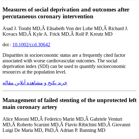
Measures of social deprivation and outcomes after
percutaneous coronary intervention
Asad J. Torabi MD,Â Elisabeth Von der Lohe MD,Â Richard J.
Kovacs MD,Â Kyle A. Frick MD,Â Rolf P. Kreutz MD
doi :
10.1002/ccd.30642
Disparities in socioeconomic status are a frequently cited factor
associated with worse cardiovascular outcomes. The social
deprivation index (SDI) can be used to quantify socioeconomic
resources at the population level.
خرید پکیج و مشاهده آنلاین مقاله
Management of failed stenting of the unprotected left
main coronary artery
Alice Moroni MD,Â Federico Marin MD,Â Gabriele Venturi
MD,Â Roberto Scarsini MD,Â Flavio Ribichini MD,Â Giovanni
Luigi De Maria MD, PhD,Â Adrian P. Banning MD