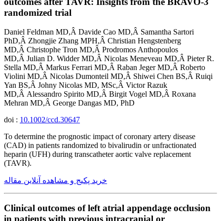
outcomes after TAVR: Insights from the BRAVO-3
randomized trial
Daniel Feldman MD,Â Davide Cao MD,Â Samantha Sartori
PhD,Â Zhongjie Zhang MPH,Â Christian Hengstenberg
MD,Â Christophe Tron MD,Â Prodromos Anthopoulos
MD,Â Julian D. Widder MD,Â Nicolas Meneveau MD,Â Pieter R.
Stella MD,Â Markus Ferrari MD,Â Raban Jeger MD,Â Roberto
Violini MD,Â Nicolas Dumonteil MD,Â Shiwei Chen BS,Â Ruiqi
Yan BS,Â Johny Nicolas MD, MSc,Â Victor Razuk
MD,Â Alessandro Spirito MD,Â Birgit Vogel MD,Â Roxana
Mehran MD,Â George Dangas MD, PhD
doi :
10.1002/ccd.30647
To determine the prognostic impact of coronary artery disease
(CAD) in patients randomized to bivalirudin or unfractionated
heparin (UFH) during transcatheter aortic valve replacement
(TAVR).
خرید پکیج و مشاهده آنلاین مقاله
Clinical outcomes of left atrial appendage occlusion
in patients with previous intracranial or