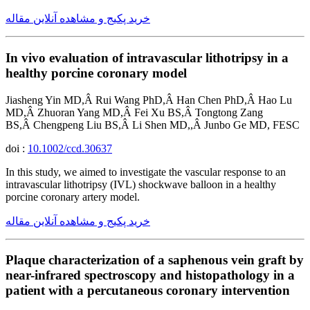
خرید پکیج و مشاهده آنلاین مقاله
In vivo evaluation of intravascular lithotripsy in a
healthy porcine coronary model
Jiasheng Yin MD,Â Rui Wang PhD,Â Han Chen PhD,Â Hao Lu
MD,Â Zhuoran Yang MD,Â Fei Xu BS,Â Tongtong Zang
BS,Â Chengpeng Liu BS,Â Li Shen MD,,Â Junbo Ge MD, FESC
doi :
10.1002/ccd.30637
In this study, we aimed to investigate the vascular response to an
intravascular lithotripsy (IVL) shockwave balloon in a healthy
porcine coronary artery model.
خرید پکیج و مشاهده آنلاین مقاله
Plaque characterization of a saphenous vein graft by
near-infrared spectroscopy and histopathology in a
patient with a percutaneous coronary intervention