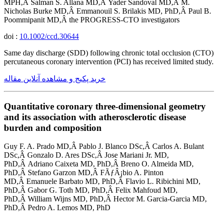
MPH,Â Salman S. Allana MD,Â Yader Sandoval MD,Â M.
Nicholas Burke MD,Â Emmanouil S. Brilakis MD, PhD,Â Paul B.
Poommipanit MD,Â the PROGRESS-CTO investigators
doi :
10.1002/ccd.30644
Same day discharge (SDD) following chronic total occlusion (CTO)
percutaneous coronary intervention (PCI) has received limited study.
خرید پکیج و مشاهده آنلاین مقاله
Quantitative coronary three-dimensional geometry
and its association with atherosclerotic disease
burden and composition
Guy F. A. Prado MD,Â Pablo J. Blanco DSc,Â Carlos A. Bulant
DSc,Â Gonzalo D. Ares DSc,Â Jose Mariani Jr. MD,
PhD,Â Adriano Caixeta MD, PhD,Â Breno O. Almeida MD,
PhD,Â Stefano Garzon MD,Â FÃƒÂ¡bio A. Pinton
MD,Â Emanuele Barbato MD, PhD,Â Flavio L. Ribichini MD,
PhD,Â Gabor G. Toth MD, PhD,Â Felix Mahfoud MD,
PhD,Â William Wijns MD, PhD,Â Hector M. Garcia-Garcia MD,
PhD,Â Pedro A. Lemos MD, PhD