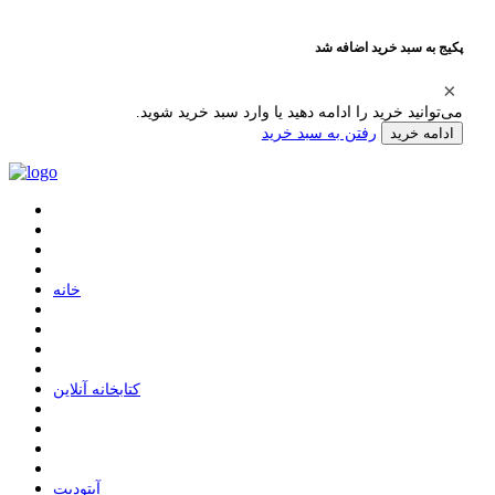
پکیج به سبد خرید اضافه شد
می‌توانید خرید را ادامه دهید یا وارد سبد خرید شوید.
رفتن به سبد خرید
ادامه خرید
ﺧﺎﻧﻪ
ﮐﺘﺎﺑﺨﺎﻧﻪ ﺁﻧﻼﯾﻦ
ﺁﭘﺘﻮﺩﯾﺖ