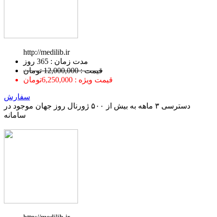
http://medilib.ir
ﻣﺪﺕ ﺯﻣﺎﻥ : 365 ﺭﻭﺯ
قیمت : 12,000,000 تومان
قیمت ویژه : 6,250,000تومان
سفارش
دسترسی ۳ ماهه به بیش از ۵۰۰ ژورنال روز جهان موجود در
سامانه