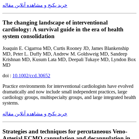
خرید پکیج و مشاهده آنلاین مقاله
The changing landscape of interventional
cardiology: A survival guide in the era of health
system consolidation
Joaquin E. Cigarroa MD, Curtis Rooney JD, James Blankenship
MD, Peter L. Duffy MD, Andrew M. Goldsweig MD, Sandeep
Krishnan MD, Kusum Lata MD, Deepali Tukaye MD, Lyndon Box
MD
doi :
10.1002/ccd.30652
Practice environments for interventional cardiologists have evolved
dramatically and now include small independent practices, large
cardiology groups, multispecialty groups, and large integrated health
systems.
خرید پکیج و مشاهده آنلاین مقاله
Strategies and techniques for percutaneous Veno-
Arterial ECMO cannulation and decannulation in