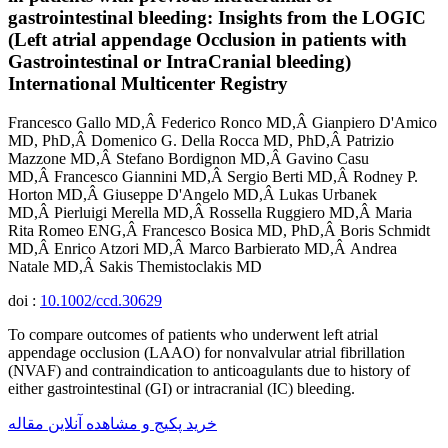
gastrointestinal bleeding: Insights from the LOGIC
(Left atrial appendage Occlusion in patients with
Gastrointestinal or IntraCranial bleeding)
International Multicenter Registry
Francesco Gallo MD,Â Federico Ronco MD,Â Gianpiero D'Amico
MD, PhD,Â Domenico G. Della Rocca MD, PhD,Â Patrizio
Mazzone MD,Â Stefano Bordignon MD,Â Gavino Casu
MD,Â Francesco Giannini MD,Â Sergio Berti MD,Â Rodney P.
Horton MD,Â Giuseppe D'Angelo MD,Â Lukas Urbanek
MD,Â Pierluigi Merella MD,Â Rossella Ruggiero MD,Â Maria
Rita Romeo ENG,Â Francesco Bosica MD, PhD,Â Boris Schmidt
MD,Â Enrico Atzori MD,Â Marco Barbierato MD,Â Andrea
Natale MD,Â Sakis Themistoclakis MD
doi :
10.1002/ccd.30629
To compare outcomes of patients who underwent left atrial
appendage occlusion (LAAO) for nonvalvular atrial fibrillation
(NVAF) and contraindication to anticoagulants due to history of
either gastrointestinal (GI) or intracranial (IC) bleeding.
خرید پکیج و مشاهده آنلاین مقاله