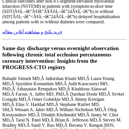
Clinical outcomes after non-ST-segment-elevation myocardial
infarction (NSTEMI) in patients with (symptom-to-door time
[SDT]Ã¢â‚¬â€°Ã¢â€°Â¥Ã¢â‚¬â€°24Ã¢â‚¬â€°h) or without
(SDTÃ¢â‚¬â€°<Ã¢â‚¬â€°24Ã¢â‚¬â€°h) delayed hospitalization
among patients with or without diabetes were compared.
خرید پکیج و مشاهده آنلاین مقاله
Same day discharge versus overnight observation
following chronic total occlusion percutaneous
coronary intervention: Insights from the
PROGRESS-CTO registry
Bahadir Simsek MD,Â Jaikirshan Khatri MD,Â Laura Young
MD,Â Spyridon Kostantinis MD,Â Judit Karacsonyi MD,
PhD,Â Athanasios Rempakos MD,Â Khaldoon Alaswad
MD,Â Farouc A. Jaffer MD, PhD,Â Darshan Doshi MD,Â Sevket
Gorgulu MD,Â Omer Goktekin MD,Â Jimmy Kerrigan
MD,Â Elias V. Haddad MD,Â Stephane Rinfret MD,
SM,Â Wissam A. Jaber MD,Â William Nicholson MD,Â Oleg
Krestyaninov MD,Â Dimitrii Khelimskii MD,Â James W. Choi
MD,Â Taral N. Patel MD,Â Brian K. Jefferson MD,Â Steven M.
Bradley MD,Â Sunil V. Rao MD,Â Bavana V. Rangan BDS,