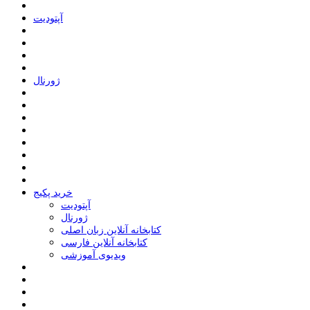
ﺁﭘﺘﻮﺩﯾﺖ
ﮊﻭﺭﻧﺎﻝ
خرید پکیج
ﺁﭘﺘﻮﺩﯾﺖ
ﮊﻭﺭﻧﺎﻝ
کتابخانه آنلاین زبان اصلی
کتابخانه آنلاین فارسی
ویدیوی آموزشی