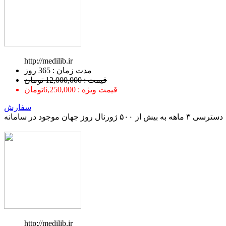
http://medilib.ir
ﻣﺪﺕ ﺯﻣﺎﻥ : 365 ﺭﻭﺯ
قیمت : 12,000,000 تومان
قیمت ویژه : 6,250,000تومان
سفارش
دسترسی ۳ ماهه به بیش از ۵۰۰ ژورنال روز جهان موجود در سامانه
http://medilib.ir