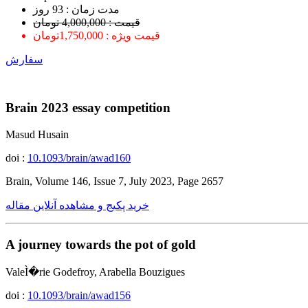
ﻣﺪﺕ ﺯﻣﺎﻥ : 93 ﺭﻭﺯ
قیمت : 4,000,000 تومان
قیمت ویژه : 1,750,000تومان
سفارش
Brain 2023 essay competition
Masud Husain
doi :
10.1093/brain/awad160
Brain, Volume 146, Issue 7, July 2023, Page 2657
خرید پکیج و مشاهده آنلاین مقاله
A journey towards the pot of gold
ValeÌ�rie Godefroy, Arabella Bouzigues
doi :
10.1093/brain/awad156