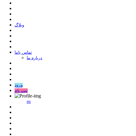
وبلاگ
ﺗﻤﺎﺱ ﺑﺎﻣﺎ
درباره ما
ورود
ثبت نام
en