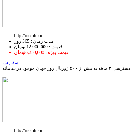
http://medilib.ir
ﻣﺪﺕ ﺯﻣﺎﻥ : 365 ﺭﻭﺯ
قیمت : 12,000,000 تومان
قیمت ویژه : 6,250,000تومان
سفارش
دسترسی ۳ ماهه به بیش از ۵۰۰ ژورنال روز جهان موجود در سامانه
http://medilib.ir