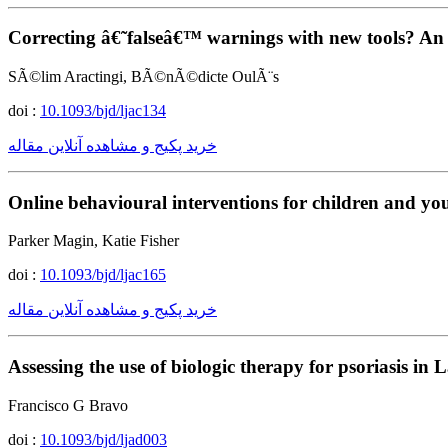
Correcting â€˜falseâ€™ warnings with new tools? An i
SÃ©lim Aractingi, BÃ©nÃ©dicte OulÃ¨s
doi :
10.1093/bjd/ljac134
خرید پکیج و مشاهده آنلاین مقاله
Online behavioural interventions for children and yo
Parker Magin, Katie Fisher
doi :
10.1093/bjd/ljac165
خرید پکیج و مشاهده آنلاین مقاله
Assessing the use of biologic therapy for psoriasis in 
Francisco G Bravo
doi :
10.1093/bjd/ljad003