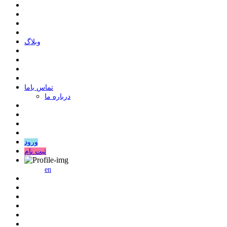
وبلاگ
ﺗﻤﺎﺱ ﺑﺎﻣﺎ
درباره ما
ورود
ثبت نام
en