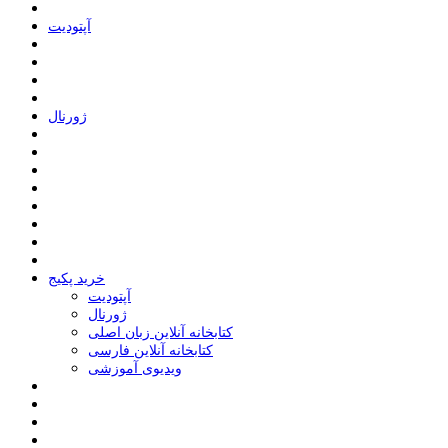
ﺁﭘﺘﻮﺩﯾﺖ
ﮊﻭﺭﻧﺎﻝ
خرید پکیج
ﺁﭘﺘﻮﺩﯾﺖ
ﮊﻭﺭﻧﺎﻝ
کتابخانه آنلاین زبان اصلی
کتابخانه آنلاین فارسی
ویدیوی آموزشی