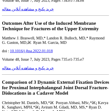
Volume 48, Issue 7, July 2023, Pages 734.e1-734.e8
خرید پکیج و مشاهده آنلاین مقاله
Outcomes After Use of the Induced Membrane
Technique for Fractures of the Upper Extremity
Matthew J. Braswell, MD,* Landon R. Bulloch, MD,* Raymond
G. Gaston, MD,â€ Ryan M. Garcia, MD
doi :
10.1016/j.jhsa.2022.01.018
Volume 48, Issue 7, July 2023, Pages 735.e1-735.e7
خرید پکیج و مشاهده آنلاین مقاله
Comparison of 3 Dynamic External Fixation Devices
for Proximal Interphalangeal Joint Dorsal Fracture-
Dislocations in a Cadaver Model
Christopher M. Daniels, MD,*â€ Pooyan Abbasi, MSc,*â€¡ Kavya
K. Sanghavi, MPH,*â€¡ Aviram M. Giladi, MD, MS,* Ryan D.