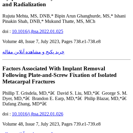
and Radialization
Rujuta Mehta, MS, DNB,* Bipin Arun Ghanghurde, MS,* Ishani
Pinakin Shah, DNB,* Mukund Thatte, MS, MCh
doi :
10.1016/j.jhsa.2022.01.025
Volume 48, Issue 7, July 2023, Pages 738.e1-738.e8
خرید پکیج و مشاهده آنلاین مقاله
Factors Associated With Implant Removal
Following Plate-and-Screw Fixation of Isolated
Metacarpal Fractures
Phillip T. Grisdela, MD,*â€ David S. Liu, MD,*â€ George S. M.
Dyer, MD,*â€ Brandon E. Earp, MD,*â€ Philip Blazar, MD,*â€
Dafang Zhang, MD*â€
doi :
10.1016/j.jhsa.2022.01.026
Volume 48, Issue 7, July 2023, Pages 739.e1-739.e8