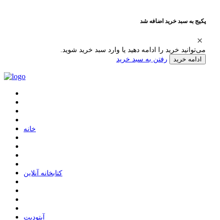
پکیج به سبد خرید اضافه شد
می‌توانید خرید را ادامه دهید یا وارد سبد خرید شوید.
رفتن به سبد خرید
ادامه خرید
ﺧﺎﻧﻪ
ﮐﺘﺎﺑﺨﺎﻧﻪ ﺁﻧﻼﯾﻦ
ﺁﭘﺘﻮﺩﯾﺖ