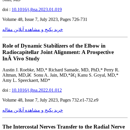
doi :
10.1016/j.jhsa.2023.01.019
Volume 48, Issue 7, July 2023, Pages 726-731
خرید پکیج و مشاهده آنلاین مقاله
Role of Dynamic Stabilizers of the Elbow in
Radiocapitellar Joint Alignment: A Prospective
InÂ Vivo Study
Austin J. Roebke, MD,* Richard Samade, MD, PhD,* Perry R.
Altman, MD,â€ Sonu A. Jain, MD,*â€¡ Kanu S. Goyal, MD,*
Amy L. Speeckaert, MD*
doi :
10.1016/j.jhsa.2022.01.012
Volume 48, Issue 7, July 2023, Pages 732.e1-732.e9
خرید پکیج و مشاهده آنلاین مقاله
The Intercostal Nerves Transfer to the Radial Nerve