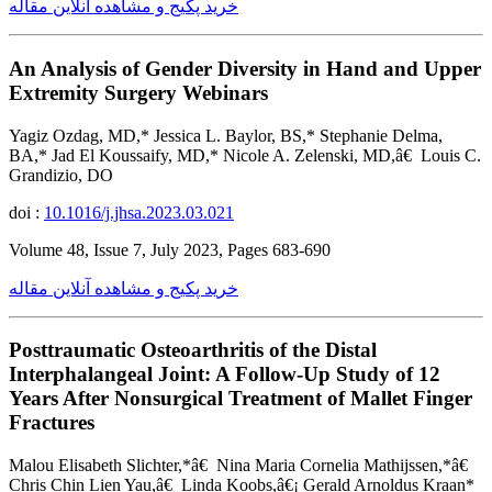
خرید پکیج و مشاهده آنلاین مقاله
An Analysis of Gender Diversity in Hand and Upper
Extremity Surgery Webinars
Yagiz Ozdag, MD,* Jessica L. Baylor, BS,* Stephanie Delma,
BA,* Jad El Koussaify, MD,* Nicole A. Zelenski, MD,â€ Louis C.
Grandizio, DO
doi :
10.1016/j.jhsa.2023.03.021
Volume 48, Issue 7, July 2023, Pages 683-690
خرید پکیج و مشاهده آنلاین مقاله
Posttraumatic Osteoarthritis of the Distal
Interphalangeal Joint: A Follow-Up Study of 12
Years After Nonsurgical Treatment of Mallet Finger
Fractures
Malou Elisabeth Slichter,*â€ Nina Maria Cornelia Mathijssen,*â€
Chris Chin Lien Yau,â€ Linda Koobs,â€¡ Gerald Arnoldus Kraan*