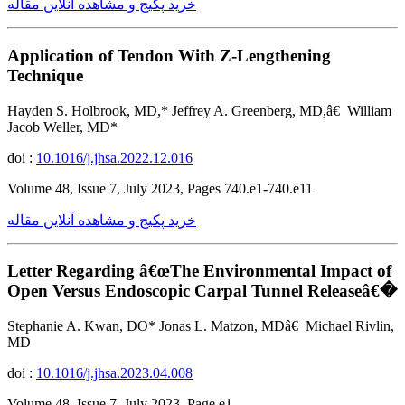
خرید پکیج و مشاهده آنلاین مقاله
Application of Tendon With Z-Lengthening
Technique
Hayden S. Holbrook, MD,* Jeffrey A. Greenberg, MD,â€ William
Jacob Weller, MD*
doi :
10.1016/j.jhsa.2022.12.016
Volume 48, Issue 7, July 2023, Pages 740.e1-740.e11
خرید پکیج و مشاهده آنلاین مقاله
Letter Regarding â€œThe Environmental Impact of
Open Versus Endoscopic Carpal Tunnel Releaseâ€�
Stephanie A. Kwan, DO* Jonas L. Matzon, MDâ€ Michael Rivlin,
MD
doi :
10.1016/j.jhsa.2023.04.008
Volume 48, Issue 7, July 2023, Page e1