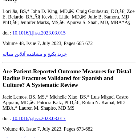
Lori Jia, BS,* John D. King, MD,â€ Craig Goubeaux, DO,â€¡ Zoe
E. Belardo, BA,Â§ Kevin J. Little, MD,â€ Julie B. Samora, MD,
PhD,â€¡ Jennifer Marks, MS,â€ Apurva S. Shah, MD, MBA*Â§
doi :
10.1016/j.jhsa.2023.03.015
Volume 48, Issue 7, July 2023, Pages 665-672
خرید پکیج و مشاهده آنلاین مقاله
Are Patient-Reported Outcome Measures for Distal
Radius Fractures Validated for Spanish and
Culture? A Systematic Review
Jacie Lemos, BS, MS,* Michelle Xiao, BS,* Luis Miguel Castro
Appiani, MD,â€ Patricia Katz, PhD,â€¡ Robin N. Kamal, MD
MBA,* Lauren M. Shapiro, MD MS
doi :
10.1016/j.jhsa.2023.03.017
Volume 48, Issue 7, July 2023, Pages 673-682