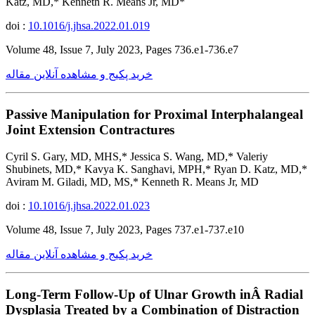
Katz, MD,* Kenneth R. Means Jr, MD*
doi :
10.1016/j.jhsa.2022.01.019
Volume 48, Issue 7, July 2023, Pages 736.e1-736.e7
خرید پکیج و مشاهده آنلاین مقاله
Passive Manipulation for Proximal Interphalangeal
Joint Extension Contractures
Cyril S. Gary, MD, MHS,* Jessica S. Wang, MD,* Valeriy
Shubinets, MD,* Kavya K. Sanghavi, MPH,* Ryan D. Katz, MD,*
Aviram M. Giladi, MD, MS,* Kenneth R. Means Jr, MD
doi :
10.1016/j.jhsa.2022.01.023
Volume 48, Issue 7, July 2023, Pages 737.e1-737.e10
خرید پکیج و مشاهده آنلاین مقاله
Long-Term Follow-Up of Ulnar Growth inÂ Radial
Dysplasia Treated by a Combination of Distraction