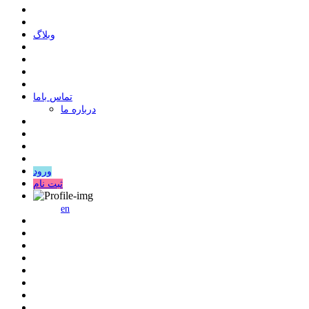
وبلاگ
ﺗﻤﺎﺱ ﺑﺎﻣﺎ
درباره ما
ورود
ثبت نام
en