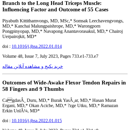
Branch to the Long Head Triceps Muscle:
Influencing Factor and Outcome of 55 Cases
Piyabuth Kittithamvongs, MD, MSc,* Somsak Leechavengvongs,
MD,* Kanchai Malungpaishrope, MD,* Warongporn
Pongpinyopap, MD,* Navapong Anantavorasakul, MD,* Chairoj
Uerpairojkit, MD*
doi :
10.1016/j.jhsa.2022.01.014
Volume 48, Issue 7, July 2023, Pages 733.e1-733.e7
خرید پکیج و مشاهده آنلاین مقاله
Outcomes of Wide-Awake Flexor Tendon Repairs in
58 Fingers and 9 Thumbs
CagdasÂ¸ Duru, MD,* Burak YasÂ¸ar, MD,* Hasan Murat
Ergani, MD,* Okan Acicbe, MD,* ?zge Utku, MD,* Ramazan
Erkin UnlÃ¼, MD*
doi :
10.1016/j.jhsa.2022.01.015