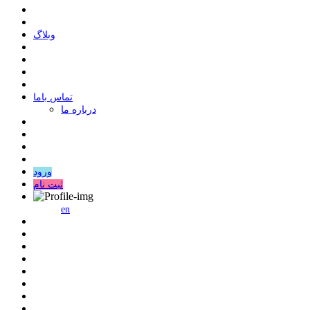
وبلاگ
ﺗﻤﺎﺱ ﺑﺎﻣﺎ
درباره ما
ورود
ثبت نام
en