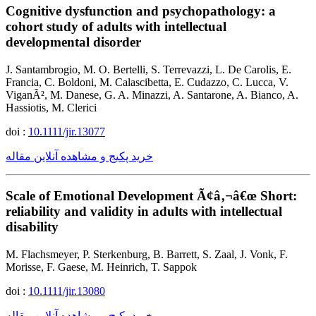
Cognitive dysfunction and psychopathology: a
cohort study of adults with intellectual
developmental disorder
J. Santambrogio, M. O. Bertelli, S. Terrevazzi, L. De Carolis, E.
Francia, C. Boldoni, M. Calascibetta, E. Cudazzo, C. Lucca, V.
ViganÃ², M. Danese, G. A. Minazzi, A. Santarone, A. Bianco, A.
Hassiotis, M. Clerici
doi :
10.1111/jir.13077
خرید پکیج و مشاهده آنلاین مقاله
Scale of Emotional Development Ã¢â‚¬â€œ Short:
reliability and validity in adults with intellectual
disability
M. Flachsmeyer, P. Sterkenburg, B. Barrett, S. Zaal, J. Vonk, F.
Morisse, F. Gaese, M. Heinrich, T. Sappok
doi :
10.1111/jir.13080
خرید پکیج و مشاهده آنلاین مقاله