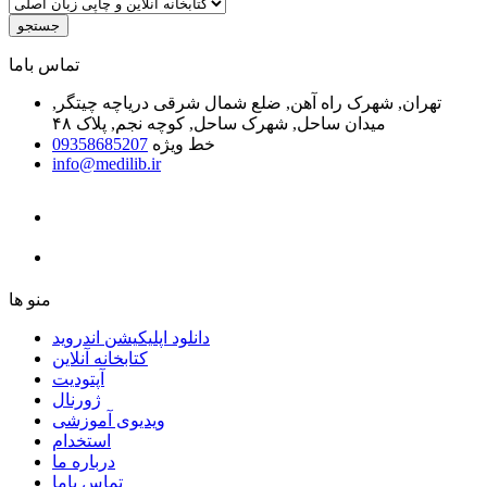
جستجو
ﺗﻤﺎﺱ ﺑﺎﻣﺎ
تهران, شهرک راه آهن, ضلع شمال شرقی دریاچه چیتگر,
میدان ساحل, شهرک ساحل, کوچه نجم, پلاک ۴۸
خط ویژه
09358685207
info@medilib.ir
ﻣﻨﻮ ﻫﺎ
دانلود اپلیکیشن اندروید
ﮐﺘﺎﺑﺨﺎﻧﻪ ﺁﻧﻼﯾﻦ
ﺁﭘﺘﻮﺩﯾﺖ
ﮊﻭﺭﻧﺎﻝ
ویدیوی آموزشی
استخدام
درباره ما
ﺗﻤﺎﺱ ﺑﺎﻣﺎ