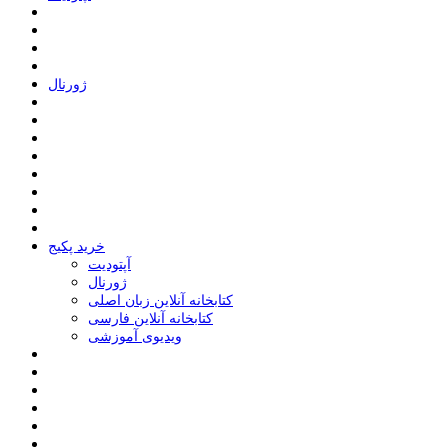
ﮊﻭﺭﻧﺎﻝ
خرید پکیج
ﺁﭘﺘﻮﺩﯾﺖ
ﮊﻭﺭﻧﺎﻝ
کتابخانه آنلاین زبان اصلی
کتابخانه آنلاین فارسی
ویدیوی آموزشی