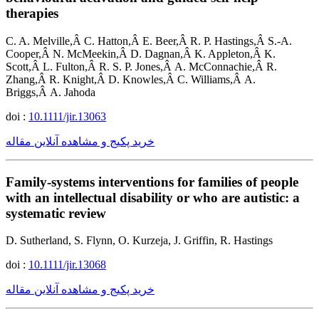
therapies
C. A. Melville,Â C. Hatton,Â E. Beer,Â R. P. Hastings,Â S.-A.
Cooper,Â N. McMeekin,Â D. Dagnan,Â K. Appleton,Â K.
Scott,Â L. Fulton,Â R. S. P. Jones,Â A. McConnachie,Â R.
Zhang,Â R. Knight,Â D. Knowles,Â C. Williams,Â A.
Briggs,Â A. Jahoda
doi :
10.1111/jir.13063
خرید پکیج و مشاهده آنلاین مقاله
Family-systems interventions for families of people
with an intellectual disability or who are autistic: a
systematic review
D. Sutherland, S. Flynn, O. Kurzeja, J. Griffin, R. Hastings
doi :
10.1111/jir.13068
خرید پکیج و مشاهده آنلاین مقاله