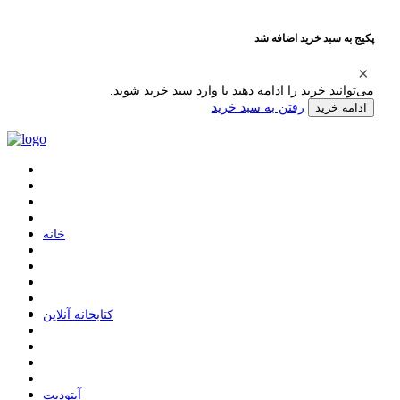
پکیج به سبد خرید اضافه شد
می‌توانید خرید را ادامه دهید یا وارد سبد خرید شوید.
رفتن به سبد خرید
ادامه خرید
ﺧﺎﻧﻪ
ﮐﺘﺎﺑﺨﺎﻧﻪ ﺁﻧﻼﯾﻦ
ﺁﭘﺘﻮﺩﯾﺖ