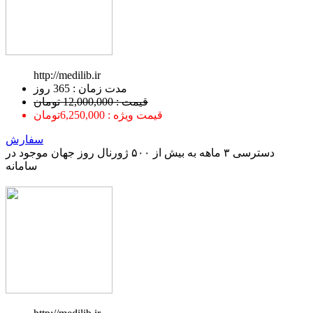
http://medilib.ir
ﻣﺪﺕ ﺯﻣﺎﻥ : 365 ﺭﻭﺯ
قیمت : 12,000,000 تومان
قیمت ویژه : 6,250,000تومان
سفارش
دسترسی ۳ ماهه به بیش از ۵۰۰ ژورنال روز جهان موجود در
سامانه