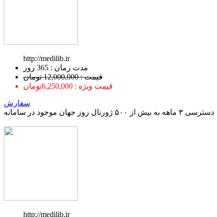
http://medilib.ir
ﻣﺪﺕ ﺯﻣﺎﻥ : 365 ﺭﻭﺯ
قیمت : 12,000,000 تومان
قیمت ویژه : 6,250,000تومان
سفارش
دسترسی ۳ ماهه به بیش از ۵۰۰ ژورنال روز جهان موجود در سامانه
http://medilib.ir