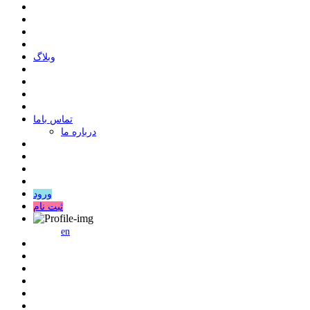
وبلاگ
ﺗﻤﺎﺱ ﺑﺎﻣﺎ
درباره ما
ورود
ثبت نام
en