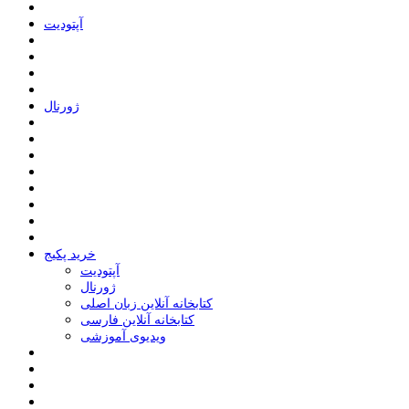
ﺁﭘﺘﻮﺩﯾﺖ
ﮊﻭﺭﻧﺎﻝ
خرید پکیج
ﺁﭘﺘﻮﺩﯾﺖ
ﮊﻭﺭﻧﺎﻝ
کتابخانه آنلاین زبان اصلی
کتابخانه آنلاین فارسی
ویدیوی آموزشی