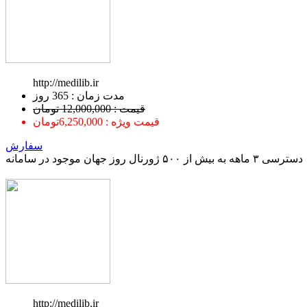
http://medilib.ir
ﻣﺪﺕ ﺯﻣﺎﻥ : 365 ﺭﻭﺯ
قیمت : 12,000,000 تومان
قیمت ویژه : 6,250,000تومان
سفارش
دسترسی ۳ ماهه به بیش از ۵۰۰ ژورنال روز جهان موجود در سامانه
http://medilib.ir