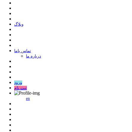
وبلاگ
ﺗﻤﺎﺱ ﺑﺎﻣﺎ
درباره ما
ورود
ثبت نام
en