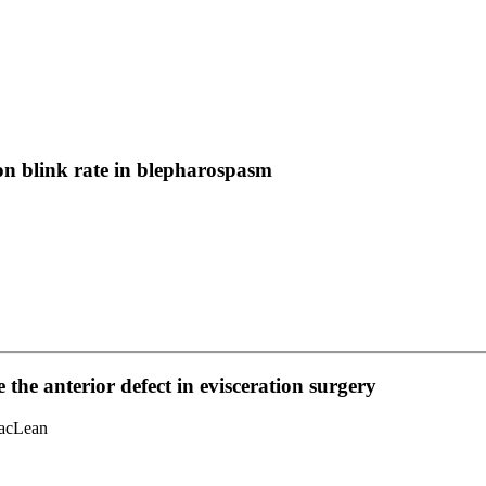
 on blink rate in blepharospasm
e the anterior defect in evisceration surgery
MacLean