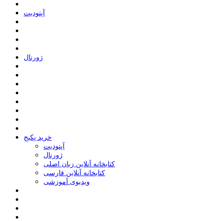
ﺁﭘﺘﻮﺩﯾﺖ
ﮊﻭﺭﻧﺎﻝ
خرید پکیج
ﺁﭘﺘﻮﺩﯾﺖ
ﮊﻭﺭﻧﺎﻝ
کتابخانه آنلاین زبان اصلی
کتابخانه آنلاین فارسی
ویدیوی آموزشی